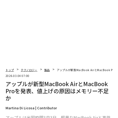
翻訳＝江津拓哉
2026年9月号発売中
最新号の購入はこちらから
メンバーシップに登録する
トップ
テクノロジー
製品
アップルが新型MacBook AirとMacBook
2026.03.04 07:00
アップルが新型MacBook AirとMacBook
関連記事
Proを発表、値上げの原因はメモリー不足
か
アップルが新型MacBook AirとMacBook Proを発表、値上げの原因はメモ
リー不足か
Martina Di Licosa | Contributor
iPhone 17eの発売日──アップルが「すごい週」が始まると公表
アップルは米国時間3月3日、軽量なMacBook Airと高性