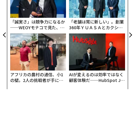
ア
よっ
PA
「誠実さ」は競争力になるか
「老舗は常に新しい」。創業
──WEOYモナコで見た、く
360年ＹＵＡＳＡとカクシン
ら寿司の経営哲学
CEO田尻望が語る、AIを超え
る人の価値
アフリカの農村の通信、小1
AIが変えるのは効率ではなく
の壁。2人の挑戦者が手にし
顧客体験だ──HubSpot Ja
た「次なる武器」
panが語る「Grow Better」
な組織のつくり方