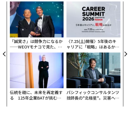
果を
A
EN
顧客
明
pa
〜
な
織
う
T
「誠実さ」は競争力になるか
〈7.25(土)開催〉5年後のキ
──WEOYモナコで見た、く
ャリアに「戦略」はあるか。
ら寿司の経営哲学
トップエグゼクティブのキャ
リアに触れる1日│CAREER S
UMMIT 2026
伝統を礎に、未来を再定義す
パシフィックコンサルタンツ
る 125年企業BATが挑むス
技師長の"北極星"。災害への
モークレスな未来
無力感を乗り越え見つけた、
防災一筋20年の答え