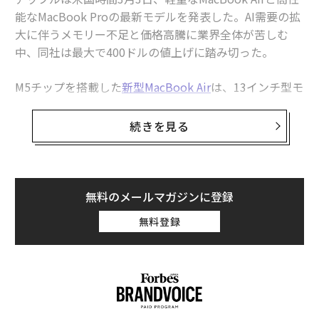
能なMacBook Proの最新モデルを発表した。AI需要の拡
アップルの新しい低価格MacBookは、ウォルマートの実験で形作られた
大に伴うメモリー不足と価格高騰に業界全体が苦しむ
アップル、年内にテキサス州でMac Miniの生産開始 「約93兆円規模の米
中、同社は最大で400ドルの値上げに踏み切った。
国内投資」が始動
M5チップを搭載した
新型MacBook Air
は、13インチ型モ
アップル、3月は怒涛の「3日間の発表ラッシュ」で幕開けか
デルが1099ドル（日本での販売価格は18万4800円）か
ら、15インチ型モデルが1299ドル（同21万9800円）か
続きを見る
Apple/アップル
パソコン
macOS
MacBook Pro
タグ：
らとなっている。
前世代
の999ドルと比較すると、100ド
MacBook Air
MacBook
ルの値上げとなった。
標準のM5チップを搭載したMacBook Proの価格は1699
無料のメールマガジンに登録
advertisement
ドルから（同27万9800円）で、前世代の1599ドルから
無料登録
値上げされた。