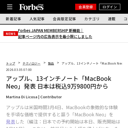
会員登録
ログイン
新着記事
人気記事
会員限定記事
カテゴリ
連載
コ
Forbes JAPAN MEMBERSHIP 新機能｜
NEWS
記事ページ内の広告表示を最小限にしました
トップ
テクノロジー
製品
アップル、13インチノート「MacBook Neo」
2026.03.05 07:00
アップル、13インチノート「MacBook
Neo」発表 日本は税込9万9800円から
Martina Di Licosa | Contributor
アップルは米国時間3月4日、MacBookの象徴的な体験
を手頃な価格で提供すると謳う「MacBook Neo」を
発表
した（編注：日本での予約開始は本日、販売開始は