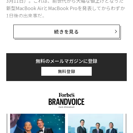
3月11日）。これは、前世代から大幅な値上げとなった
新型MacBook AirとMacBook Proを発表してからわずか
1日後の出来事だ。
599ドル（日本価格は9万9800円から）という価格設定
続きを見る
は、現行MacBook Airの最安モデルの価格である1099ド
ル（同18万4800円）を大幅に下回る。
MacBook Neoは、13インチ型のLiquid Retinaディスプ
無料のメールマガジンに登録
レイ、Apple A18 Proチップ、最大16時間駆動可能なバ
無料登録
ッテリー、1080pのFaceTime HDカメラを搭載し、最小
構成のストレージ容量は256GBとなっている。
スパ
な
のラ
術
た
挑