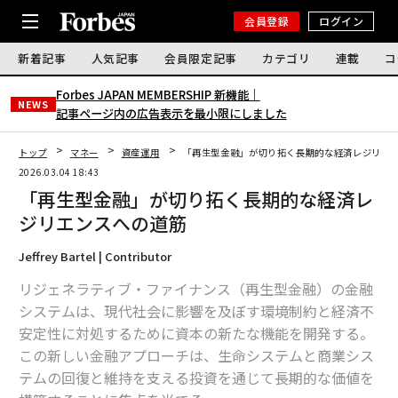
会員登録
ログイン
新着記事
人気記事
会員限定記事
カテゴリ
連載
コ
Forbes JAPAN MEMBERSHIP 新機能｜
NEWS
記事ページ内の広告表示を最小限にしました
トップ
マネー
資産運用
「再生型金融」が切り拓く長期的な経済レジリエ
2026.03.04 18:43
「再生型金融」が切り拓く長期的な経済レ
ジリエンスへの道筋
Jeffrey Bartel | Contributor
リジェネラティブ・ファイナンス（再生型金融）の金融
システムは、現代社会に影響を及ぼす環境制約と経済不
安定性に対処するために資本の新たな機能を開発する。
この新しい金融アプローチは、生命システムと商業シス
テムの回復と維持を支える投資を通じて長期的な価値を