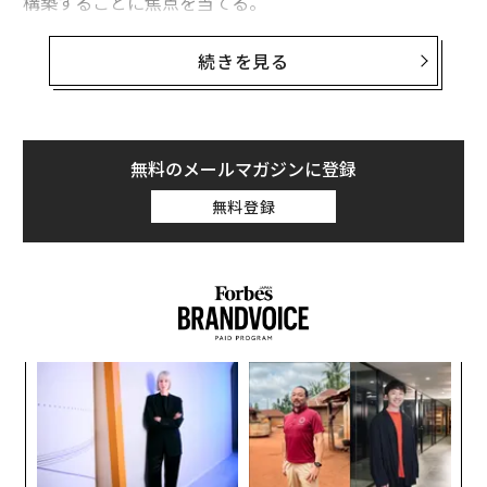
構築することに焦点を当てる。
カーボン市場のメカニズムを通じて、従来の金融システ
続きを見る
ムの外側でリジェネラティブ投資がどのように機能する
のかを理解することが重要である。カーボン市場は資本
を自然システムへと誘導すると同時に、レジリエントな
価値循環を構築し、コミュニティを攪乱から守る。要す
無料のメールマガジンに登録
るに、投資家がリジェネラティブ戦略を選ぶのは、これ
無料登録
らの手法が倫理的な懸念と、気候リスク管理、資源不
足、市場トレンドへの適応という運用上の要請の双方に
応えるからである。
リジェネラティブ・ファイナンスの基盤
金融システムは、リジェネラティブ・ファイナンスを通
年後
パ
じて全面的な変革を遂げつつあり、標準的な金融システ
サイ
技
無
ムを超える新たな哲学的・構造的アプローチがもたらさ
革
防
れている。従来の金融システムは、自然資本や社会資本
ク
た「
を枯渇させて短期的利益を生む線形モデルで機能してき