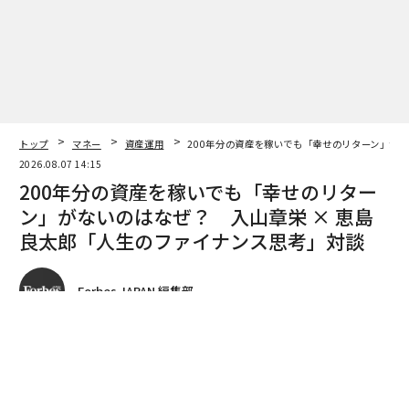
を投入している。私たちの仕事は、厳格なアンダーライ
ティング、保守的なキャッシュフローモデリング、長期
の資本構造を通じて、カーボン、生物多様性、持続可能
な農業といった自然資本アセットを機関投資家向けのポ
ートフォリオに組み込むものである。私たちは、土地を
基盤とする修復、リジェネラティブなフードシステム、
トップ
マネー
資産運用
200年分の資産を稼いでも「幸せのリターン」が
気候レジリエントなインフラなど、金融パフォーマンス
2026.08.07 14:15
を直接支えるアセットに注力する。いずれのケースで
200年分の資産を稼いでも「幸せのリター
も、価値創出は搾取的な効率性だけから生まれるのでは
ン」がないのはなぜ？ 入山章栄 × 恵島
なく、自然の生産性の強化とリスク低減を通じて立ち上
良太郎「人生のファイナンス思考」対談
がる。
リジェネラティブシステムへの資本投入
Forbes JAPAN 編集部
リジェネラティブ・ファイナンスは、金銭的リターンと
持続可能な環境上の利点を生み出す企業や自然システム
著者フォロー
記事を保存
に資金を配分する。カーボンクレジット市場は、植林・
新規植林やメタン回収のプロジェクトを通じてこの概念
事業の資本配分には心血を注ぐが、自分の人生という