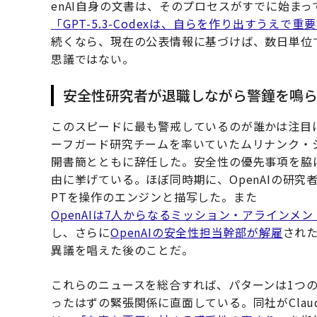
enAI自身の文書は、そのプロセスがすでに始ま
「GPT-5.3-Codexは、自らを作り出すうえ
続くなら、現在の公表情報に基づけば、数日単位
思議ではない。
安全性研究者が退職しながら警鐘を鳴ら
このスピードに最も警戒しているのが誰かは注目に値
ーフガード研究チームを率いていたムリナンク・
開書簡とともに辞任した。安全性の優先事項を脇
由に挙げている。ほぼ同時期に、OpenAIの研究
PTを操作のエンジンと描写した。また
OpenAIは7人からなるミッション・アラインメ
し、さらに
OpenAIの安全性担当幹部が解雇
され
異議を唱えた後のことだ。
これらのニュースを総合すれば、パターンは1つの研
ったはずの緊張関係に直面している。同社がClaud