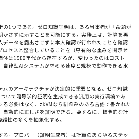
術の1つである。ゼロ知識証明は、ある当事者が「命題が
明かさずに示すことを可能にする。実務上は、計算を再
人データを露出させずに本人確認が行われたことを確認
論プロセスと整合していることを（専有的な重みを開示せ
体は1980年代から存在するが、変わったのはコスト
、自律型AIシステムが求める速度と規模で動作できる水
テムのアーキテクチャが決定的に重要となる。ゼロ知識
について暗号学的証明を生成できる汎用の実行環境であ
る必要はなく、zkVMなら馴染みのある言語で書かれた
、自動的に正しさを証明できる。要するに、標準的な計
複雑性の多くを抽象化する。
する。プロバー（証明生成者）は計算のあらゆるステッ