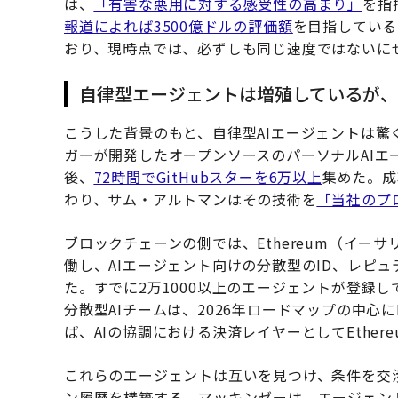
は、
「有害な悪用に対する感受性の高まり」
を指
報道によれば3500億ドルの評価額
を目指している
おり、現時点では、必ずしも同じ速度ではないに
自律型エージェントは増殖しているが、
こうした背景のもと、自律型AIエージェントは
ガーが開発したオープンソースのパーソナルAIエー
後、
72時間でGitHubスターを6万以上
集めた。成
わり、サム・アルトマンはその技術を
「当社のプ
ブロックチェーンの側では、Ethereum（イーサ
働し、AIエージェント向けの分散型のID、レピ
た。すでに2万1000以上のエージェントが登録している
分散型AIチームは、2026年ロードマップの中心に
ば、AIの協調における決済レイヤーとしてEther
これらのエージェントは互いを見つけ、条件を交
ン履歴を構築する。マッキンゼーは、エージェン