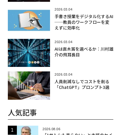
2026.03.04
手書き授業をデジタル化するAI
──教員のワークフローを変
えずに効率化
2026.03.04
AIは直木賞を選べるか：川村雄
介の飛耳長目
2026.03.04
人員削減なしでコストを削る
「ChatGPT」プロンプト3選
人気記事
2026.08.06
「1サトシも売らない」と主張のセイ