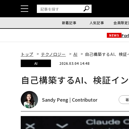
新着記事
人気記事
会員限定
Fo
NEWS
トップ
テクノロジー
AI
自己構築するAI、検
AI
2026.03.04 14:48
自己構築するAI、検証イ
Sandy Peng | Contributor
著