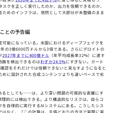
タスクを正しく実行したのか、出力を信頼できるのか、
るためのインフラは、依然として大部分が未整備のまま
ことの予告編
定可能になっている。米国におけるディープフェイクを
年の3億6000万ドルから3倍である。さらにデロイトの
が
2027年までに400億ドル
（年平均成長率32%）に達す
動画を検出できるのは
わずか24.5%
にすぎない。ガート
人確認をそれだけでは信頼できないと見なすようになると
ために設計された合成コンテンツよりも速いペースで劣
あるとしても──は、より深い問題の可視的な表層にす
原理的には検出できる。より構造的なリスクは、自らコ
クを自律的に実行するAIシステムにある。こうしたシス
ではなく、「この計算は、主張どおりの方法で実際に実