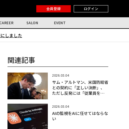
会員登録
ログイン
CAREER
SALON
EVENT
限にしました
関連記事
2026.03.04
サム・アルトマン、米国防総省
との契約に「正しい決断」、
ただし反発には「従業員を巻
き込み心苦しい」と発言
2026.03.04
AIの監視をAIに任せてはならな
い