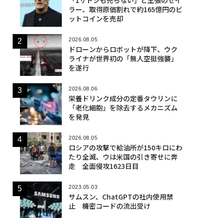
ラー、取得原価割れで約165億円のビ
ットコインを売却
2026.08.05
ドローンからロボットが降下、ウク
ライナが世界初の「無人空挺強襲」
を遂行
2026.08.06
栄養ドリンク成分の定番タウリンに
「老化細胞」を除去するメカニズム
を発見
2026.08.05
ロシアの攻撃で給油所が150キロにわ
たり全滅、ウは米国の引き寄せに奔
走 全面侵攻1623日目
2023.05.03
サムスン、ChatGPTの社内使用禁
止 機密コードの流出受け