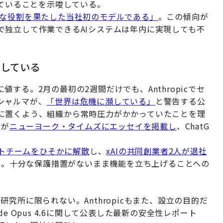
っていることを示唆している。
で重要な役割を果たした当社初のモデルである」
。この傾向が
で独立して作業できるAIシステムは年内に実現しても不
している
する。2月の最初の2週間だけでも、Anthropicでセ
シャルマが、
「世界は危機に瀕している」
と警告する公
に置くよう、組織から常時圧力がかかっていたことを理
者が
ニューヨーク・タイムズにエッセイを掲載し
、ChatG
ントチームをひそかに解散
し、
xAIの共同創業者2人が退社
た。十分な保護措置がないまま機能を立ち上げることへの
究所に限られない。Anthropicもまた、設立の目的だ
e Opus 4.6に関して公表した最新の安全性レポート