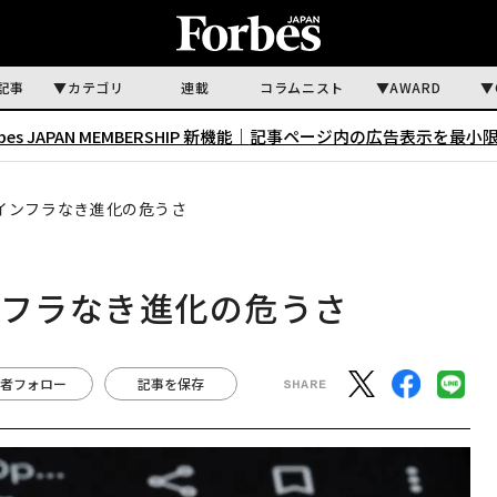
記事
カテゴリ
連載
コラムニスト
AWARD
rbes JAPAN MEMBERSHIP 新機能｜
記事ページ内の広告表示を最小
証インフラなき進化の危うさ
ンフラなき進化の危うさ
者フォロー
記事を保存