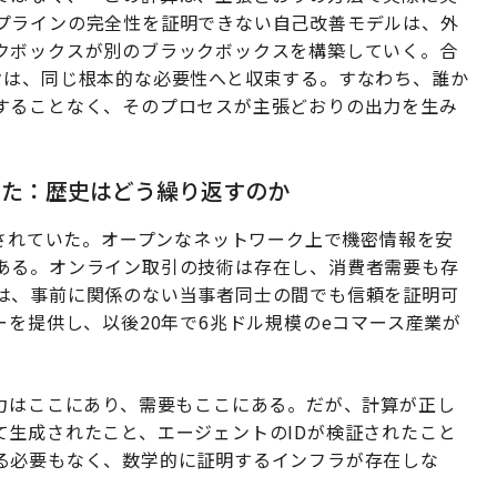
プラインの完全性を証明できない自己改善モデルは、外
クボックスが別のブラックボックスを構築していく。合
クは、同じ根本的な必要性へと収束する。すなわち、誰か
することなく、そのプロセスが主張どおりの出力を生み
いた：歴史はどう繰り返すのか
結されていた。オープンなネットワーク上で機密情報を安
ある。オンライン取引の技術は存在し、消費者需要も存
は、事前に関係のない当事者同士の間でも信頼を証明可
ーを提供し、以後20年で6兆ドル規模のeコマース産業が
能力はここにあり、需要もここにある。だが、計算が正し
て生成されたこと、エージェントのIDが検証されたこと
る必要もなく、数学的に証明するインフラが存在しな