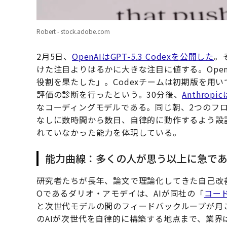
Robert - stock.adobe.com
2月5日、
OpenAIはGPT-5.3 Codexを公開した
。
けた注目よりはるかに大きな注目に値する。Ope
役割を果たした」。Codexチームは初期版を用
評価の診断を行ったという。30分後、
Anthropi
なコーディングモデルである。同じ朝、2つのフロ
なしに数時間から数日、自律的に動作するよう設
れていなかった能力を体現している。
能力曲線：多くの人が思う以上に急で
研究者たちが長年、論文で理論化してきた自己改善ル
Oであるダリオ・アモデイは、AIが同社の「
コー
と次世代モデルの間のフィードバックループが月
のAIが次世代を自律的に構築する地点まで、業界