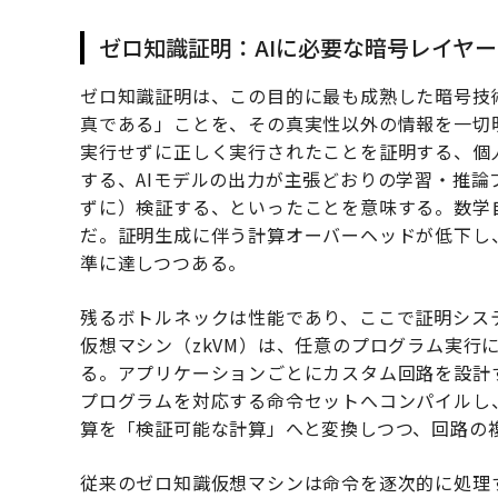
ゼロ知識証明：AIに必要な暗号レイヤー
ゼロ知識証明は、この目的に最も成熟した暗号技
真である」ことを、その真実性以外の情報を一切
実行せずに正しく実行されたことを証明する、個
する、AIモデルの出力が主張どおりの学習・推
ずに）検証する、といったことを意味する。数学自
だ。証明生成に伴う計算オーバーヘッドが低下し
準に達しつつある。
残るボトルネックは性能であり、ここで証明シス
仮想マシン（zkVM）は、任意のプログラム実行
る。アプリケーションごとにカスタム回路を設計す
プログラムを対応する命令セットへコンパイルし
算を「検証可能な計算」へと変換しつつ、回路の
従来のゼロ知識仮想マシンは命令を逐次的に処理