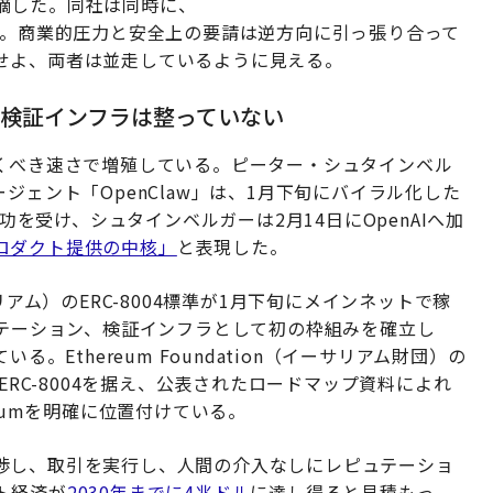
摘した。同社は同時に、
。商業的圧力と安全上の要請は逆方向に引っ張り合って
せよ、両者は並走しているように見える。
検証インフラは整っていない
驚くべき速さで増殖している。ピーター・シュタインベル
ジェント「OpenClaw」は、1月下旬にバイラル化した
功を受け、シュタインベルガーは2月14日にOpenAIへ加
ロダクト提供の中核」
と表現した。
リアム）のERC-8004標準が1月下旬にメインネットで稼
ュテーション、検証インフラとして初の枠組みを確立し
。Ethereum Foundation（イーサリアム財団）の
ERC-8004を据え、公表されたロードマップ資料によれ
eumを明確に位置付けている。
渉し、取引を実行し、人間の介入なしにレピュテーショ
ト経済が
2030年までに4兆ドル
に達し得ると見積もっ