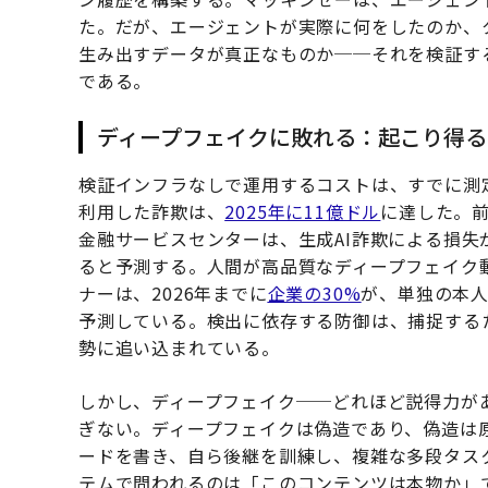
た。だが、エージェントが実際に何をしたのか、
生み出すデータが真正なものか──それを検証す
である。
ディープフェイクに敗れる：起こり得る
検証インフラなしで運用するコストは、すでに測
利用した詐欺は、
2025年に11億ドル
に達した。前
金融サービスセンターは、生成AI詐欺による損失
ると予測する。人間が高品質なディープフェイク
ナーは、2026年までに
企業の30%
が、単独の本
予測している。検出に依存する防御は、捕捉する
勢に追い込まれている。
しかし、ディープフェイク──どれほど説得力が
ぎない。ディープフェイクは偽造であり、偽造は
ードを書き、自ら後継を訓練し、複雑な多段タス
テムで問われるのは「このコンテンツは本物か」