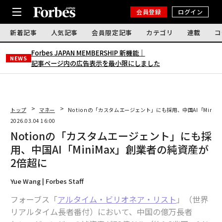
会員登録
ログイン
新着記事
人気記事
会員限定記事
カテゴリ
連載
コ
Forbes JAPAN MEMBERSHIP 新機能｜
NEWS
記事ページ内の広告表示を最小限にしました
トップ
マネー
Notionの「カスタムエージェント」にも採用、中国AI「Mini
2026.03.04 16:00
Notionの「カスタムエージェント」にも採
用、中国AI「MiniMax」創業者の純資産が
2倍超に
Yue Wang | Forbes Staff
フォーブス「
アルタイム・ビリオネア・リスト
」（世界
リアルタイム長者番付）において、中国の億万長者