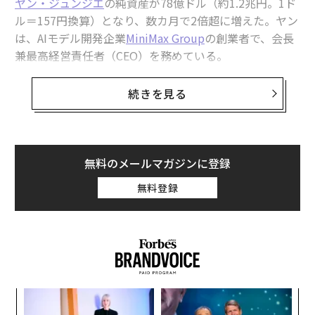
ヤン・ジュンジエ
の純資産が78億ドル（約1.2兆円。1ド
ル＝157円換算）となり、数カ月で2倍超に増えた。ヤン
は、AIモデル開発企業
MiniMax Group
の創業者で、会長
兼最高経営責任者（CEO）を務めている。
MiniMaxは1月、香港で6億1800万ドル（約970億円）の
続きを見る
新規株式公開（IPO）を実施した。これ以来同社AI製品
への需要が急伸し、世界中で顧客を集めていることが背
景にある。
無料のメールマガジンに登録
37歳のヤンの富は、上海に本拠を置く同社の持ち株に由
無料登録
来する。株価は上場価格から400％上昇しており、Mini
Maxが中国時間3月2日に2025年度決算で市場予想を上回
る結果を発表した後、中国時間3月3日には9.5％上げ
た。上場企業として同社が決算を公表したのは今回が初
めてである。
エ
設オ