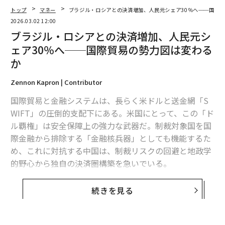
トップ
マネー
ブラジル・ロシアとの決済増加、人民元シェア30％へ──国際
2026.03.02 12:00
ブラジル・ロシアとの決済増加、人民元シ
ェア30％へ──国際貿易の勢力図は変わる
翻訳＝酒匂寛
か
Zennon Kapron | Contributor
2026年9月号発売中
国際貿易と金融システムは、長らく米ドルと送金網「S
WIFT」の圧倒的支配下にある。米国にとって、この「ド
最新号の購入はこちらから
ル覇権」は安全保障上の強力な武器だ。制裁対象国を国
際金融から排除する「金融核兵器」としても機能するた
め、これに対抗する中国は、制裁リスクの回避と地政学
メンバーシップに登録する
的野心から独自の決済圏構築を急いでいる。
事実として、中国の貿易決済における人民元シェアは3
続きを見る
0％に達した。特にロシアとの貿易では、その9割がドル
を介さない人民元やルーブルなどの当事国通貨で占めら
関連記事