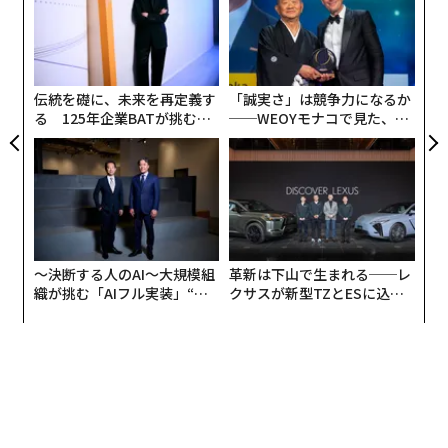
が
〜
が
金
個
ェ
伝統を礎に、未来を再定義す
「誠実さ」は競争力になるか
る 125年企業BATが挑むス
──WEOYモナコで見た、く
モークレスな未来
ら寿司の経営哲学
〜決断する人のAI〜大規模組
革新は下山で生まれる──レ
織が挑む「AIフル実装」“使
クサスが新型TZとESに込め
う”企業から“動く”企業へ【N
た「DISCOVER」の哲学
TTドコモビジネス×PwC】