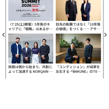
ーとして披露した。
ック
た「
るか
内
由
、く
グ
エンタープライズ向けプラットフォームも同様に目立っ
実
ていた。Salesforce、Ramp、Rippling、WixはAIを業務
全
〈7.25(土)開催〉5年後のキ
目先の転職ではなく「10年後
効率化のツールとして打ち出した。Ringは、消費者向け
ャリアに「戦略」はあるか。
の価値」をつくる──アサイ
製品の内部にある見えない知能レイヤーとしてAIを強調
トップエグゼクティブのキャ
ンの長期伴走型支援とは
した。Svedkaはあるケースで、AIツールを用いて大部分
リアに触れる1日│CAREER S
UMMIT 2026
を制作したとして自社CMを位置付けた。
AIが文化的瞬間を席巻した。
しかし本当の変化は広告費ではない。発見と権威を誰が
挑戦は個から始まり、共創に
「コンディション」が成果を
よって加速する NORQAIN JA
左右する――「BAKUNE」のTEN
握るのか、という点だ。
PAN 特別座談会
TIALが支える「挑戦者の明
日」
AIシステムは発見そのものをますます媒介するようにな
り、どのクリエイター、出版社、ブランドが表に出さ
れ、引用され、信頼されるかを決めている。マーケター
にとって戦場は、検索で注目を勝ち取ることから、権威