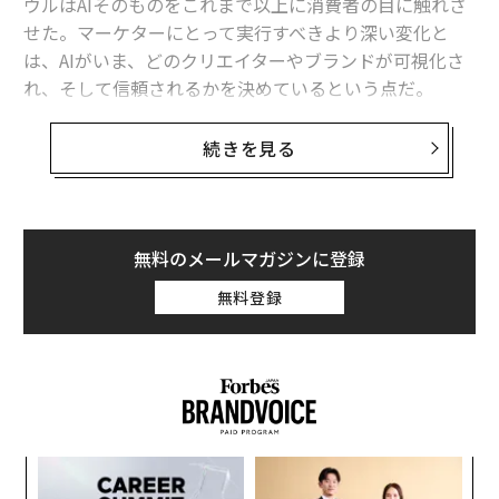
ウルはAIそのものをこれまで以上に消費者の目に触れさ
せた。マーケターにとって実行すべきより深い変化と
は、AIがいま、どのクリエイターやブランドが可視化さ
れ、そして信頼されるかを決めているという点だ。
発見における新たな「門番」としてのAI、その輪郭はま
続きを見る
すます明確になっている。
その現実を凝縮された勢いで浮かび上がらせたのが、ス
ーパーボウルだった。
無料のメールマガジンに登録
無料登録
全米向け広告枠のおよそ4本に1本（約23%）が、人工知
能と直接結びついていた。AIが製品そのものである場合
もあれば、メッセージを駆動する技術である場合もあ
る。OpenAIとAnthropicはChatGPTとClaudeを大衆に向
けて訴求した。GoogleとAmazonはGeminiとAlexa+を
日常生活に組み込まれたアシスタントとして位置付け
ナ併
革
た。Metaは、AI対応スマートグラスを体験型テクノロジ
k」
ク