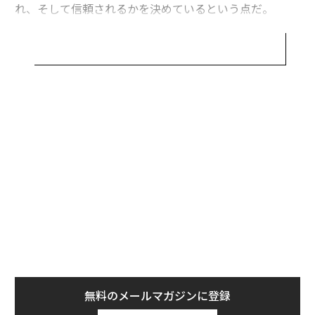
クリエイターと専門家が注目を信念へと転換する
れ、そして信頼されるかを決めているという点だ。
AIシステムが、どの声が可視化され拡張されるかを決め
る
発見における新たな「門番」としてのAI、その輪郭はま
パートナーシップが、信頼を測定可能な成果へと変える
すます明確になっている。
先行するブランドは、AIかインフルエンサーかの二者択
その現実を凝縮された勢いで浮かび上がらせたのが、ス
一をしているのではない。AIが発見と効率を駆動しつ
ーパーボウルだった。
つ、人間が判断、真正性、関係性に責任を持つシステム
無料のメールマガジンに登録
を設計している。
無料登録
全米向け広告枠のおよそ4本に1本（約23%）が、人工知
能と直接結びついていた。AIが製品そのものである場合
カストロ氏の言葉を借りれば、「マーケティングとはス
もあれば、メッセージを駆動する技術である場合もあ
トーリーであり、ストーリーは人によって語られる必要
る。OpenAIとAnthropicはChatGPTとClaudeを大衆に向
がある」
けて訴求した。GoogleとAmazonはGeminiとAlexa+を
日常生活に組み込まれたアシスタントとして位置付け
AIはスーパーボウルで放映枠を買えたかもしれない。だ
ナ併
革
た。Metaは、AI対応スマートグラスを体験型テクノロジ
が、すべてのCMが終わった後も勝者を決めるのは、権威
k」
ク
ーとして披露した。
と信頼である。
ック
た「
るか
内
由
、く
グ
エンタープライズ向けプラットフォームも同様に目立っ
（
forbes.com 原文
）
実