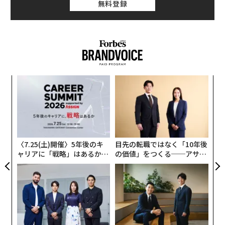
ていた。Salesforce、Ramp、Rippling、WixはAIを業務
全
〈7.25(土)開催〉5年後のキ
目先の転職ではなく「10年後
効率化のツールとして打ち出した。Ringは、消費者向け
ャリアに「戦略」はあるか。
の価値」をつくる──アサイ
製品の内部にある見えない知能レイヤーとしてAIを強調
トップエグゼクティブのキャ
ンの長期伴走型支援とは
した。Svedkaはあるケースで、AIツールを用いて大部分
2026年9月号発売中
リアに触れる1日│CAREER S
UMMIT 2026
を制作したとして自社CMを位置付けた。
最新号の購入はこちらから
AIが文化的瞬間を席巻した。
しかし本当の変化は広告費ではない。発見と権威を誰が
挑戦は個から始まり、共創に
「コンディション」が成果を
メンバーシップに登録する
よって加速する NORQAIN JA
左右する――「BAKUNE」のTEN
握るのか、という点だ。
PAN 特別座談会
TIALが支える「挑戦者の明
日」
AIシステムは発見そのものをますます媒介するようにな
り、どのクリエイター、出版社、ブランドが表に出さ
れ、引用され、信頼されるかを決めている。マーケター
関連記事
にとって戦場は、検索で注目を勝ち取ることから、権威
なぜPRの成功は数字に表れないのか クリック数より大切な「文化的資
の領域で優位に立つことへと移った。
本」
AIが機能する領域と消費者が反発する領域
AIファーストの世界では、最高の営業担当者は自社の社員ではない