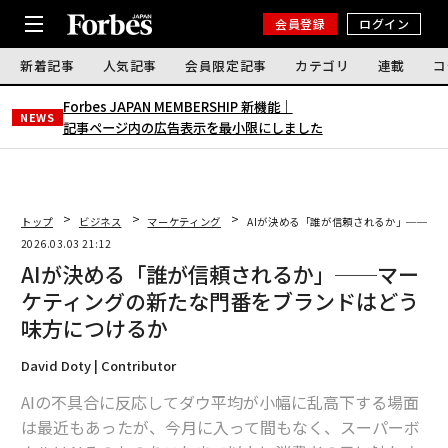
会員登録
ログイン
新着記事
人気記事
会員限定記事
カテゴリ
連載
コ
Forbes JAPAN MEMBERSHIP 新機能｜
NEWS
記事ページ内の広告表示を最小限にしました
トップ
ビジネス
マーケティング
AIが決める「誰が信頼されるか」──マ
2026.03.03 21:12
AIが決める「誰が信頼されるか」──マー
ケティングの新たな門番をブランドはどう
味方につけるか
David Doty | Contributor
AIの不具合に反応してダウ平均が小幅に乱高下する場面
は最近もあったが、今月に入って間もなく、スーパーボ