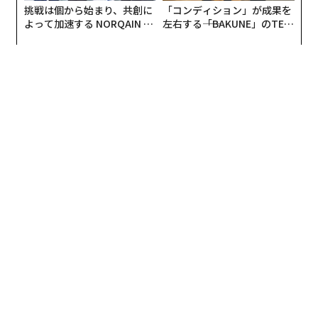
その違いは、Zenni Opticalでアフィリエイトおよびパー
予算縮小時代のB2Cマーケティング：エージェンシーのプロが教える成長
トナーシップ担当シニアマネジャーを務めるケイラ・カ
のヒント
ストロ氏との最近の対話で鮮明になった。
マーケティングの「常識」はどう変わったか──専門家が捨てた信念とそ
の理由
Zenniが2024年にAI活用をより意図的に進めた際、目的
マイクロチーム時代の幕開け──マーケティング採用はなぜ変わったのか
は創造性の自動化ではなかった。歴史的に実店舗での試
着に依存してきたカテゴリにおいて、摩擦を減らすこと
だった。
AI / 人工知能
Amazon/アマゾン
Google/グーグル
マーケティング
インフルエンサー
スーパーボウル
最初のテストは、AI生成によるモデル画像だった。
タグ：
OpenAI
プラットフォーム
Meta/メタ
クリエイター/クリエイターエコノミー
反応は即座に現れた。
Anthropic/アンソロピック
「私たちはすぐに、当社のオーディエンスが眼鏡をかけ
たAIの人物を好まないことがわかりました」とカストロ
advertisement
氏は語る。「人々は、本物の人の顔で製品がどう見える
のかを本当に見たがっているのです」