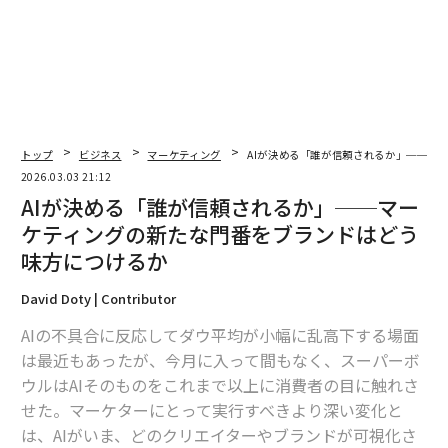
るほど、人間の信頼性は価値が下がるどころか高まる。
大規模言語モデルは権威を発明しない。集約するのであ
る。すでに信頼されているクリエイター、出版社、コミ
ュニティが語っていることを浮かび上がらせる。つまり
ブランドは、AI生成の回答の中で自社がどのように見え
トップ
ビジネス
マーケティング
AIが決める「誰が信頼されるか」──マ
ているのか、そしてどの声がその回答を形作っているの
2026.03.03 21:12
かを理解しなければならない。
AIが決める「誰が信頼されるか」──マー
ケティングの新たな門番をブランドはどう
この環境では権威が複利的に蓄積される。購買への道筋
味方につけるか
は、ますますAIの回答そのものの中で完結するようにな
っている。
David Doty | Contributor
AIの不具合に反応してダウ平均が小幅に乱高下する場面
マーケターへの示唆
は最近もあったが、今月に入って間もなく、スーパーボ
要点をまとめると、こうなる。
ウルはAIそのものをこれまで以上に消費者の目に触れさ
せた。マーケターにとって実行すべきより深い変化と
文化は依然として注目を生む
は、AIがいま、どのクリエイターやブランドが可視化さ