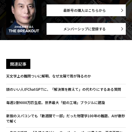
最新号の購入はこちらから
メンバーシップに登録する
関連記事
天文学上の難問ついに解明、なぜ太陽で雨が降るのか
頭のいい人がChatGPTに、「解決策を教えて」の代わりにするある質問
毎週1億9000万匹生産。世界最大「蚊の工場」ブラジルに建設
新鋭のスパコンでも「数週間で一部」だった物理学100年の難題、AIが数秒
で解く