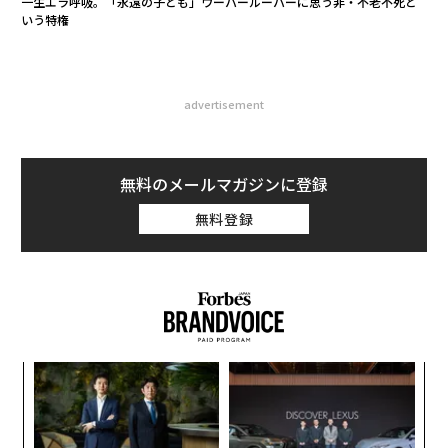
一生エラ呼吸。「永遠の子ども」ウーパールーパーに思う非・不老不死と
いう特権
advertisement
無料のメールマガジンに登録
無料登録
“
オ
ジ
〜
織