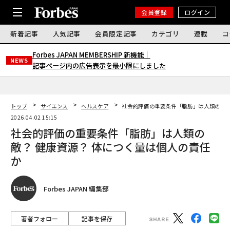
会員登録
ログイン
新着記事
人気記事
会員限定記事
カテゴリ
連載
コ
Forbes JAPAN MEMBERSHIP 新機能｜
NEWS
記事ページ内の広告表示を最小限にしました
トップ
サイエンス
ヘルスケア
社会的評価の重要条件「脂肪」は人類の敵？
2026.04.02 15:15
社会的評価の重要条件「脂肪」は人類の
敵？ 健康資源？ 体につく量は個人の責任
か
Forbes JAPAN 編集部
著者フォロー
記事を保存