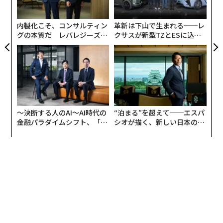
う
T
内製化こそ、コンサルティン
革新は下山で生まれる──レ
グの本質だ レバレジーズが
クサスが新型TZとESに込め
実践する、次世代ファームの
た「DISCOVER」の哲学
全貌
〜決断する人のAI〜AI時代の
“泊まる”を超えて──エスパ
金融パラダイムシフト、「超
シオが描く、新しい日本のラ
個別化」の核心 【MUFG×ウ
グジュアリー（前編）
ェルスナビ×PwC】