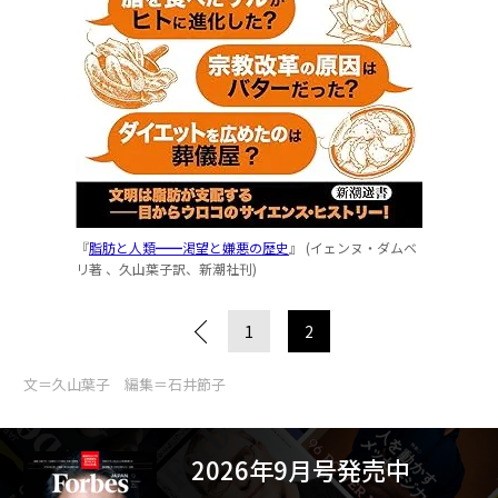
『
脂肪と人類━━渇望と嫌悪の歴史
』 (イェンヌ・ダムベ
リ著 、久山葉子訳、新潮社刊)
1
2
文＝久山葉子 編集＝石井節子
2026年9月号発売中