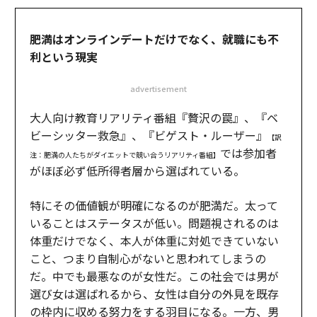
肥満はオンラインデートだけでなく、就職にも不
利という現実
advertisement
大人向け教育リアリティ番組『贅沢の罠』、『ベ
ビーシッター救急』、『ビゲスト・ルーザー』
【訳
では参加者
注：肥満の人たちがダイエットで競い合うリアリティ番組】
がほぼ必ず低所得者層から選ばれている。
特にその価値観が明確になるのが肥満だ。太って
いることはステータスが低い。問題視されるのは
体重だけでなく、本人が体重に対処できていない
こと、つまり自制心がないと思われてしまうの
だ。中でも最悪なのが女性だ。この社会では男が
選び女は選ばれるから、女性は自分の外見を既存
の枠内に収める努力をする羽目になる。一方、男