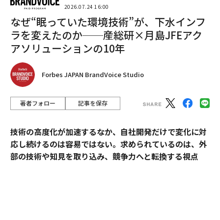
2026.07.24 16:00
なぜ“眠っていた環境技術”が、下水インフ
ラを変えたのか──産総研×月島JFEアク
アソリューションの10年
はたして、お酒を飲むと、本当に症状が変化するのだろ
うか。花粉症と肝臓は本当に関係するのだろうか。
Forbes JAPAN BrandVoice Studio
お酒が症状を悪化させる理由と対
次ページ ＞
著者フォロー
記事を保存
策。
技術の高度化が加速するなか、自社開発だけで変化に対
1
2
応し続けるのは容易ではない。求められているのは、外
部の技術や知見を取り込み、競争力へと転換する視点
文 ＝ 金井哲夫
だ。
産業技術総合研究所（以下、産総研）は、先端技術の研
2026年9月号発売中
究開発にとどまらず、企業の新規事業創出や価値向上に
貢献してきた実績を有する。本連載では、産総研と企業