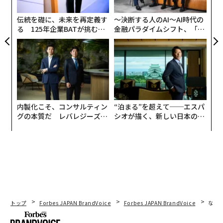
た
ア
伝統を礎に、未来を再定義す
〜決断する人のAI〜AI時代の
る 125年企業BATが挑むス
金融パラダイムシフト、「超
お酒を飲んだときや翌日に花粉症の症状が悪化したと感
モークレスな未来
個別化」の核心 【MUFG×ウ
じた経験のある人は、「よくある」が約15パーセント、
ェルスナビ×PwC】
「たまにある」が約35パーセントと半数近い。ちなみ
に、お酒で肝臓に負荷がかかったことが花粉症の症状悪
化を招くと考えることもできるが、そうした考えに同意
する人は約56パーセント。だが、なんとなくわかっては
いても、やっぱり飲むという人が多い。
内製化こそ、コンサルティン
“泊まる”を超えて──エスパ
グの本質だ レバレジーズが
シオが描く、新しい日本のラ
実践する、次世代ファームの
グジュアリー（前編）
全貌
トップ
Forbes JAPAN BrandVoice
Forbes JAPAN BrandVoice
なぜ