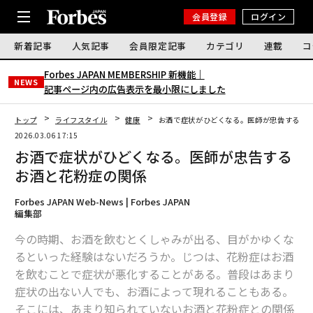
会員登録
ログイン
新着記事
人気記事
会員限定記事
カテゴリ
連載
コ
Forbes JAPAN MEMBERSHIP 新機能｜
NEWS
記事ページ内の広告表示を最小限にしました
トップ
ライフスタイル
健康
お酒で症状がひどくなる。医師が忠告するお
2026.03.06 17:15
お酒で症状がひどくなる。医師が忠告する
お酒と花粉症の関係
Forbes JAPAN Web-News | Forbes JAPAN
編集部
今の時期、お酒を飲むとくしゃみが出る、目がかゆくな
るといった経験はないだろうか。じつは、花粉症はお酒
を飲むことで症状が悪化することがある。普段はあまり
症状の出ない人でも、お酒によって現れることもある。
そこには、あまり知られていないお酒と花粉症との関係