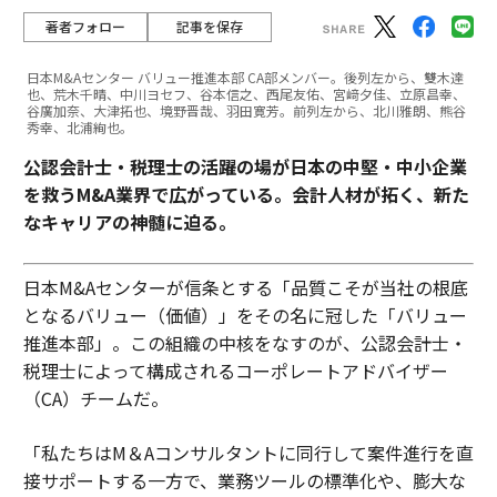
著者フォロー
記事を保存
日本M&Aセンター バリュー推進本部 CA部メンバー。後列左から、雙木達
也、荒木千晴、中川ヨセフ、谷本信之、西尾友佑、宮﨑夕佳、立原昌幸、
谷廣加奈、大津拓也、境野晋哉、羽田寛芳。前列左から、北川雅朗、熊谷
秀幸、北浦絢也。
公認会計士・税理士の活躍の場が日本の中堅・中小企業
を救うM&A業界で広がっている。会計人材が拓く、新た
なキャリアの神髄に迫る。
日本M&Aセンターが信条とする「品質こそが当社の根底
となるバリュー（価値）」をその名に冠した「バリュー
推進本部」。この組織の中核をなすのが、公認会計士・
税理士によって構成されるコーポレートアドバイザー
（CA）チームだ。
「私たちはM＆Aコンサルタントに同行して案件進行を直
接サポートする一方で、業務ツールの標準化や、膨大な