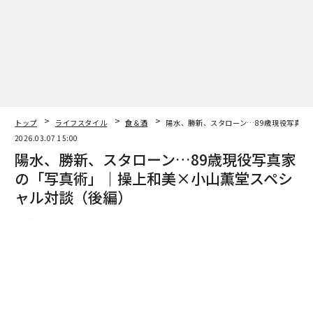
トップ
ライフスタイル
食＆酒
陽水、勝新、スタローン…89歳現役写真家
2026.03.07 15:00
陽水、勝新、スタローン…89歳現役写真家
の「写真術」｜操上和美×小山薫堂スペシ
ャル対談（後編）
小山 薫堂 | Contributor
著者フォロー
記事を保存