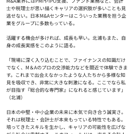
M&A業界にはPMIやIPO支援、ファンド業務など、会計
士や税理士が思い描くキャリアの選択肢が多いことも見
逃せない。日本M&Aセンターはこういった業務を担う企
業をグループに多数もっている。
活躍する機会が多ければ、成長も早い。北浦もまた、自
身の成長実感をこのように語る。
「現場に深く入り込むことで、ファイナンスの知識だけ
でなく、M＆Aのプロの交渉能力などを間近で体験できま
す。これまで出会えなかったような人たちから多様な知
見を吸収でき、非常に大きな刺激になる。ここでなら私
が目指す『総合的な専門家』になれると感じています」
（北浦）
日本の中堅・中小企業の未来に本気で向き合う誠実さ。
それは税理士・会計士が本来もっている特性でもある。
培ってきたスキルを生かし、キャリアの可能性を広げな