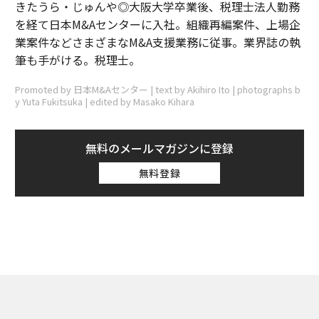
きたうら・じゅんや◎大阪大学卒業後、税理士法人勤務
を経て日本M&Aセンターに入社。組織再編案件、上場企
業案件などさまざまなM&A支援業務に従事。業界誌の執
筆も手がける。税理士。
Promoted by 日本M&Aセンター | text by Akihiro Ito | photographs b
y Yuta Fukitsuka | edited by Masako Kihara
無料のメールマガジンに登録
無料登録