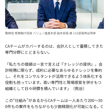
取締役 常務執行役員 バリュー推進本部 副本部長 兼 CA2部長熊谷秀幸
CAチームがカバーするのは、会計人として蓄積してきた
専門分野にとどまらない。
「私たちの価値は一言で言えば『ナレッジの提供』。会
計税務に限らず、成約に必要なあらゆるナレッジを集約
し、それをコンサルタントが活用できるよう体系化する
役割も担っています。高い専門性と現場感覚を併せもつ
組織として日々研鑽を積んでいます」（熊谷）
この“仕組み”があるからCAチームは一人あたり200～30
0件もの案件をもちながらも少数精鋭化が可能になる。C