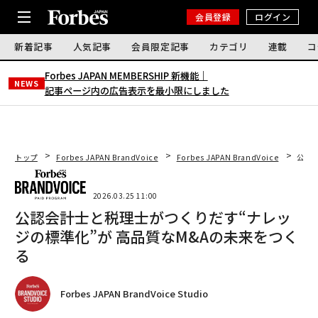
会員登録
ログイン
新着記事
人気記事
会員限定記事
カテゴリ
連載
コ
Forbes JAPAN MEMBERSHIP 新機能｜
NEWS
記事ページ内の広告表示を最小限にしました
トップ
Forbes JAPAN BrandVoice
Forbes JAPAN BrandVoice
公認
2026.03.25 11:00
公認会計士と税理士がつくりだす“ナレッ
ジの標準化”が 高品質なM&Aの未来をつく
る
Forbes JAPAN BrandVoice Studio