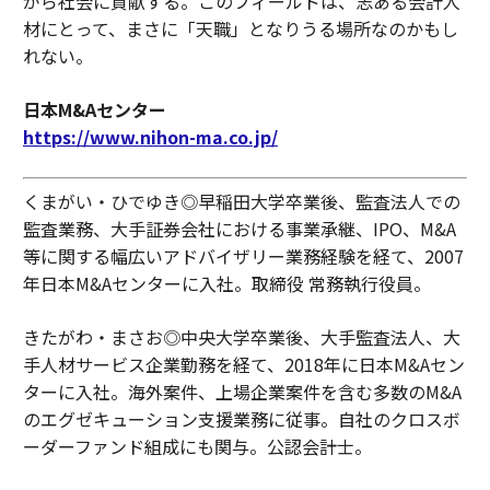
がら社会に貢献する。このフィールドは、志ある会計人
材にとって、まさに「天職」となりうる場所なのかもし
れない。
日本M&Aセンター
https://www.nihon-ma.co.jp/
くまがい・ひでゆき◎早稲田大学卒業後、監査法人での
監査業務、大手証券会社における事業承継、IPO、M&A
等に関する幅広いアドバイザリー業務経験を経て、2007
年日本M&Aセンターに入社。取締役 常務執行役員。
きたがわ・まさお◎中央大学卒業後、大手監査法人、大
手人材サービス企業勤務を経て、2018年に日本M&Aセン
ターに入社。海外案件、上場企業案件を含む多数のM&A
のエグゼキューション支援業務に従事。自社のクロスボ
ーダーファンド組成にも関与。公認会計士。