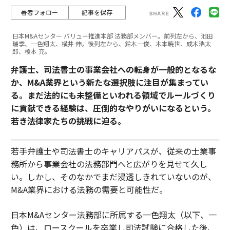
著者フォロー
記事を保存
日本M&Aセンター バリュー推進本部 法務部メンバー。前列左から、池田
瑞季、一色翔太、横井 伸。後列左から、鈴木一俊、木本暁世、成木浩太
郎、榎本 充。
弁護士、司法書士の事業会社への転身が一般的となるな
か、M&A業界という新たな選択肢に注目が集まってい
る。まだ法的にも未整備といわれる領域でルールづくり
に貢献できる経験は、圧倒的なやりがいになるという。
若き法律家たちの挑戦に迫る。
若手弁護士や司法書士のキャリアパスが、従来の士業事
務所から事業会社の法務部門へと広がりを見せて久し
い。しかし、そのなかでまだ浸透しきれていないのが、
M&A業界における法務の需要と可能性だ。
日本M&Aセンター法務部に所属する一色翔太（以下、一
色）は、ロースクールを卒業し司法試験に合格した後、