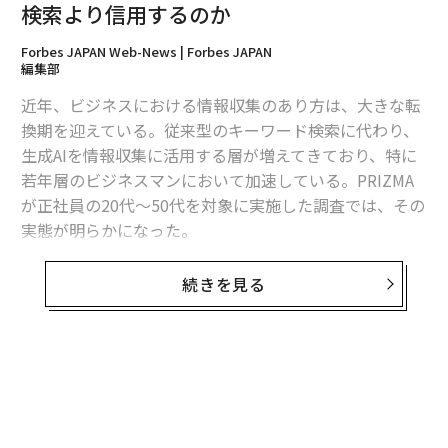
検索より信用するのか
Forbes JAPAN Web-News | Forbes JAPAN
編集部
近年、ビジネスにおける情報収集のあり方は、大きな転
換期を迎えている。従来型のキーワード検索に代わり、
生成AIを情報収集に活用する層が増えてきており、特に
若年層のビジネスマンにおいて加速している。PRIZMA
が正社員の20代〜50代を対象に実施した調査では、その
実態が明らかになった。
まず生成AIの利用率は、20代で72%、30代で65％と高い
続きを見る
水準にある。一方、40代は52%、50代は48％という結
果であり、若年層ほど利用率が高い傾向だ。