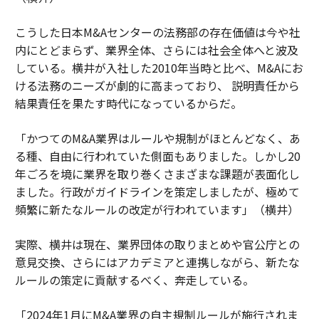
こうした日本M&Aセンターの法務部の存在価値は今や社
内にとどまらず、業界全体、さらには社会全体へと波及
している。横井が入社した2010年当時と比べ、M&Aにお
ける法務のニーズが劇的に高まっており、 説明責任から
結果責任を果たす時代になっているからだ。
「かつてのM&A業界はルールや規制がほとんどなく、あ
る種、自由に行われていた側面もありました。しかし20
年ごろを境に業界を取り巻くさまざまな課題が表面化し
ました。行政がガイドラインを策定しましたが、極めて
頻繁に新たなルールの改定が行われています」（横井）
実際、横井は現在、業界団体の取りまとめや官公庁との
意見交換、さらにはアカデミアと連携しながら、新たな
ルールの策定に貢献するべく、奔走している。
「2024年1月にM&A業界の自主規制ルールが施行されま