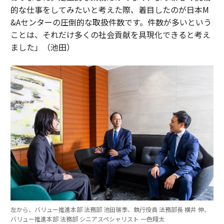
的な仕事をしてみたいと考えた際、着目したのが日本M
&Aセンターの圧倒的な取扱件数です。件数が多いという
ことは、それだけ多くの社会貢献を具現化できると考え
ました」（池田）
左から、バリュー推進本部 法務部 池田瑞季、執行役員 法務部長 横井 伸、
バリュー推進本部 法務部 シニアスペシャリスト 一色翔太