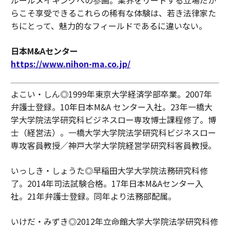
ルールメイキングへの参画。業界をリードする立場だか
らこそ享受できるこれらの稀有な体験は、若き法律家た
ちにとって、魅力的なフィールドであるに違いない。
日本M&Aセンター
https://www.nihon-ma.co.jp/
よこい・しん◎1999年東京大学経済学部卒業。2007年
弁護士登録。10年日本M&A センター入社。23年一橋大
学大学院法学研究科ビジネスロー専攻博士課程修了。博
士（経営法）。一橋大学大学院法学研究科ビジネスロー
専攻客員教授／神戸大学大学院経営学研究科客員教授。
いっしき・しょうた◎早稲田大学大学院法務研究科修
了。2014年司法試験合格。17年日本M&Aセンター入
社。21年弁護士登録。同年より法務部配属。
いけだ・みずき◎2012年立命館大学大学院法学研究科修