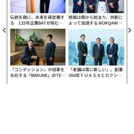
ャ
ト
リア
伝統を礎に、未来を再定義す
挑戦は個から始まり、共創に
UM
る 125年企業BATが挑むス
よって加速する NORQAIN JA
モークレスな未来
PAN 特別座談会
「コンディション」が成果を
「老舗は常に新しい」。創業
左右する――「BAKUNE」のTEN
360年ＹＵＡＳＡとカクシン
また、Googleが導入したAI Overviews（AIO）の活用状
TIALが支える「挑戦者の明
CEO田尻望が語る、AIを超え
日」
る人の価値
況にも世代差が見られる。AIOを「活用する」と回答し
た層は20代で半数以上と最多であるのに対し、50代では
3割以下にとどまる結果となった。特に見逃せないの
は、若年層では2割程度がAIOのみで検索を完結させてい
る点である。AIによる要約や回答が、単なる補助ではな
く「有益な回答」として受け入れられ、検索行動の終着
点となっているのが若年層の現状だ。