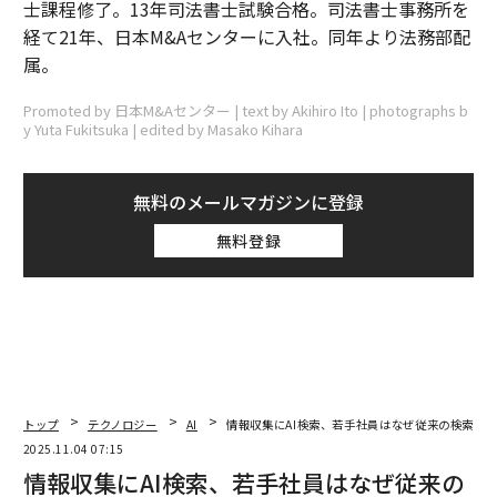
士課程修了。13年司法書士試験合格。司法書士事務所を
経て21年、日本M&Aセンターに入社。同年より法務部配
属。
Promoted by 日本M&Aセンター | text by Akihiro Ito | photographs b
y Yuta Fukitsuka | edited by Masako Kihara
無料のメールマガジンに登録
無料登録
トップ
テクノロジー
AI
情報収集にAI検索、若手社員はなぜ従来の検索よ
2025.11.04 07:15
情報収集にAI検索、若手社員はなぜ従来の