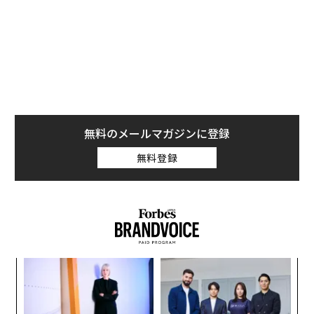
無料のメールマガジンに登録
さらに注目すべきは、情報収集におけるAI検索の信頼度
無料登録
である。20代・30代では、従来の検索よりもAI検索の方
が信頼できると回答した層が上回っており、40代・50代
に比べて信頼度が高い。これに「どちらも大きな差はな
い」という回答を含めると、20代の約8割、30代の約7割
が、AI検索に従来の検索と同等以上の信頼を寄せてい
る。
ンツ
ア
への
の
た、
た
〈7