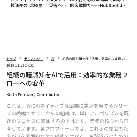
技師長の"北極星"。災害への
顧客体験だ──HubSpot Ja
無力感を乗り越え見つけた、
panが語る「Grow Better」
防災一筋20年の答え
な組織のつくり方
トップ
テクノロジー
AI
組織の暗黙知をAIで活用：効率的な業務フローへ
2025.12.15 14:51
組織の暗黙知をAIで活用：効率的な業務フ
ローへの変革
Keith Ferrazzi | Contributor
これは、真にAIネイティブな企業に焦点を当てるシリー
ズの続編です：これらの組織は、単にアルゴリズムを既
存のプロセスに追加するのではなく、業務の核心から再
考しています。各プロフィールでは、これらの先駆者た
ちがAIを表面的な付加機能ではなく、業務遂行のための