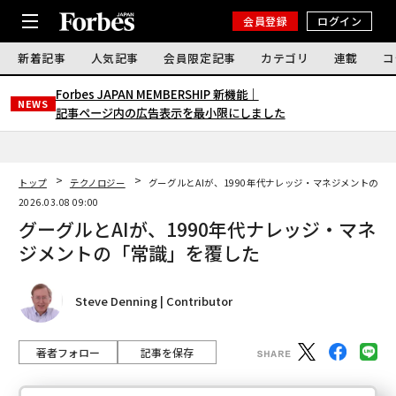
会員登録
ログイン
新着記事
人気記事
会員限定記事
カテゴリ
連載
コ
Forbes JAPAN MEMBERSHIP 新機能｜
NEWS
記事ページ内の広告表示を最小限にしました
トップ
テクノロジー
グーグルとAIが、1990年代ナレッジ・マネジメントの「
2026.03.08 09:00
グーグルとAIが、1990年代ナレッジ・マネ
ジメントの「常識」を覆した
Steve Denning | Contributor
著者フォロー
記事を保存