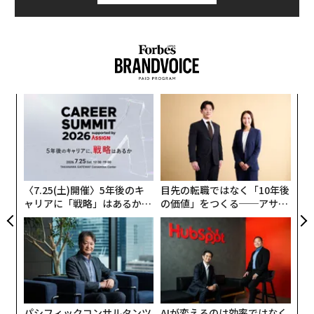
「
左右
T
〜
日
織
う
T
〈7.25(土)開催〉5年後のキ
目先の転職ではなく「10年後
ャリアに「戦略」はあるか。
の価値」をつくる──アサイ
トップエグゼクティブのキャ
ンの長期伴走型支援とは
リアに触れる1日│CAREER S
UMMIT 2026
パシフィックコンサルタンツ
AIが変えるのは効率ではなく