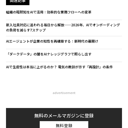
関連記事
組織の暗黙知をAIで活用：効率的な業務フローへの変革
新入社員対応に追われる毎日から解放──2026年、AIでオンボーディング
の負荷を減らす7ステップ
AIエージェントが企業の知性を再構築する：新時代の幕開け
「ダークデータ」の闇をAIナレッジグラフで照らし出す
AIで生産性は本当に上がるのか？ 電気の教訓が示す「再設計」の条件
advertisement
無料のメールマガジンに登録
無料登録