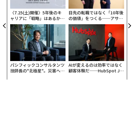
う
し、通話を聞き、「実際の」業務を観察します：ショー
T
トカット、暗黙のルール、文書化されていない例外など
〈7.25(土)開催〉5年後のキ
目先の転職ではなく「10年後
です。
ャリアに「戦略」はあるか。
の価値」をつくる──アサイ
トップエグゼクティブのキャ
ンの長期伴走型支援とは
判断に分解する -
彼らは担当者が判断を適用する重要な
リアに触れる1日│CAREER S
「もし/ならば」の分岐点をマッピングします：いつエス
UMMIT 2026
カレーションするか、VIPをどう認識するか、どのよう
な回避策が最も早く解決するかなど。
テストと改良 -
マッピングされた各フローは実際のケー
スで検証されます。ギャップは埋められ、ループは締め
パシフィックコンサルタンツ
AIが変えるのは効率ではなく
られ、例外はコード化されます。
技師長の"北極星"。災害への
顧客体験だ──HubSpot Ja
無力感を乗り越え見つけた、
panが語る「Grow Better」
使いやすくする -
その結果はプレイブックになります：
防災一筋20年の答え
な組織のつくり方
明確なガイド、ルール、共有、トレーニング、または自
動化できるミニエージェントフローです。
これらのステップにより、暗黙知は拡張可能な解決ロジ
ックに変換されます。Notchはこれをモジュール式ワー
クフローとして展開します：重要なアクションのための
決定論的ルール、複雑な解釈のためのAIモデル、そして
それらをつなぎ合わせる専門的なミニエージェントで