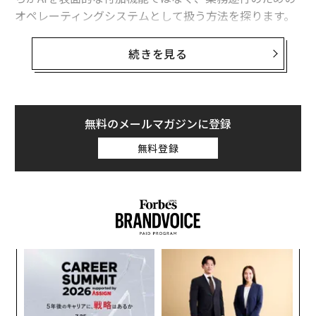
オペレーティングシステムとして扱う方法を探ります。
Notchはその最も大胆な例の一つです。彼らはプロセス
続きを見る
文書や標準業務手順から始めるのではなく、業務が実際
にどのように行われているかという暗黙のルールを掘り
下げます。彼らの焦点は暗黙知にあります：微妙な判
断、ショートカット、例外など、実際の業務遂行を定義
無料のメールマガジンに登録
するものの、マニュアルにはめったに記載されないもの
無料登録
です。
Notchの違い
ほとんどのAIプロジェクトは文書から始まります：標準
業務手順書、ワークフロー、トレーニングバインダーな
どです。Notchは実際に起きていることから始めます。
「
彼らのアプローチを定義する4つの実践：
左右
T
〜
日
隠れたワークフローを見つける -
彼らはチームに同席
織