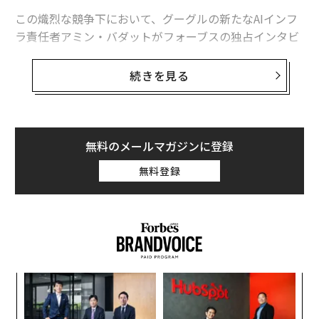
この熾烈な競争下において、グーグルの新たなAIインフ
ラ責任者アミン・バダットがフォーブスの独占インタビ
ューで今後の戦略を明かした。バダットは、同社が自社
のデータセンター網に対して長期的な「多額の投資」を
続きを見る
続けると明言した。 フォーブスが現在の投資水準を基に
独自に計算したところ、その総額は今後1兆ドル（約157
兆円。1ドル＝157円換算）を超える可能性がある。
無料のメールマガジンに登録
本稿では、圧倒的な収益力でOpenAIなどの競合を引き離
無料登録
すグーグルの投資戦略と、業界全体の課題であるエネル
ギー消費問題への対抗策を解説する。
目
の
ン
挑