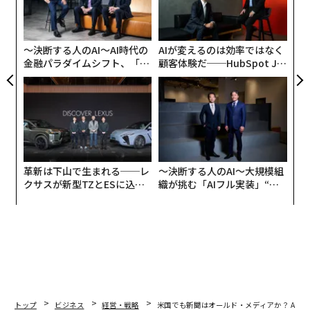
よっ
PA
〜決断する人のAI〜AI時代の
AIが変えるのは効率ではなく
金融パラダイムシフト、「超
顧客体験だ──HubSpot Ja
個別化」の核心 【MUFG×ウ
panが語る「Grow Better」
ェルスナビ×PwC】
な組織のつくり方
革新は下山で生まれる──レ
〜決断する人のAI〜大規模組
クサスが新型TZとESに込め
織が挑む「AIフル実装」“使
た「DISCOVER」の哲学
う”企業から“動く”企業へ【N
TTドコモビジネス×PwC】
トップ
ビジネス
経営・戦略
米国でも新聞はオールド・メディアか？ AI