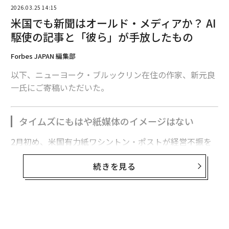
翻訳＝江津拓哉
2026.03.25 14:15
米国でも新聞はオールド・メディアか？ AI
駆使の記事と「彼ら」が手放したもの
2026年9月号発売中
Forbes JAPAN 編集部
最新号の購入はこちらから
以下、ニューヨーク・ブルックリン在住の作家、新元良
一氏にご寄稿いただいた。
メンバーシップに登録する
タイムズにもはや紙媒体のイメージはない
2月初め、米国有力紙ワシントン・ポストが経営不振を
理由に、スポーツ部門やブックレビュー部門の閉鎖とと
続きを見る
関連記事
もに、全体の3分の1にあたる従業員を解雇するニュース
が流れた。驚いたというより、ついに来たかと思わせる
グーグル、約6.2兆円を投じAIデータセンター3拠点を米テキサスに新設へ
報道だった。
次は宇宙だ、「軌道上AIデータセンター」にテック界の億万長者たちが巨
わたし自身は一時期、ワシントン・ポスト（以下ポス
額を賭ける理由