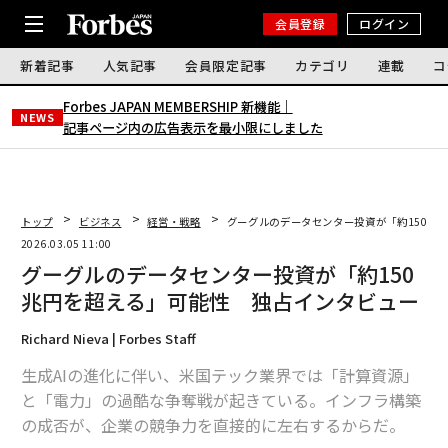
会員登録
ログイン
新着記事
人気記事
会員限定記事
カテゴリ
連載
コ
Forbes JAPAN MEMBERSHIP 新機能｜
NEWS
記事ページ内の広告表示を最小限にしました
トップ
ビジネス
経営・戦略
グーグルのデータセンター投資が「約150兆
2026.03.05 11:00
グーグルのデータセンター投資が「約150
兆円を超える」可能性 独占インタビュー
Richard Nieva | Forbes Staff
生成AIの進化に伴い、米国テック業界では「計算資源」
と「電力」の過酷な争奪戦が起きている。インフラ構築
の成否が、企業の競争力を直接的に左右するからだ。