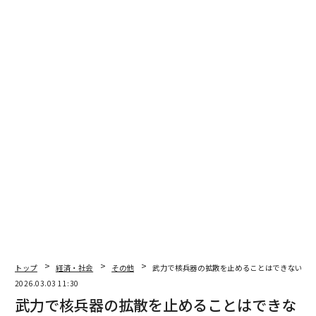
翻訳・編集＝安藤清香
2026年9月号発売中
トップ
経済・社会
その他
武力で核兵器の拡散を止めることはできない 
2026.03.03 11:30
武力で核兵器の拡散を止めることはできな
最新号の購入はこちらから