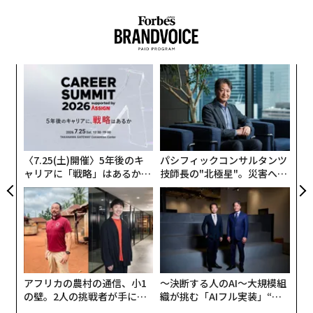
イスラエル
ドナルド・トランプ
紛争/戦争
アメリカ
言は、イランが長距離ミサイルを製造できる能力を獲得
タグ：
核兵器
中東/中東情勢
イラン
アラブ首長国連邦/UAE
するまでには何年もかかるという2025年の米政府の評価
軍事
レバノン
カタール
と矛盾している。
目
致死兵器の拡散を阻止するという名目で、現在のイラン
の
政権を武力で排除することは、混乱や紛争を招くだけで
advertisement
ン
革
核不拡散を実現することにはならない。2003年のイラク
ク
戦争は、イラクが核兵器や化学兵器、生物兵器を保有し
た「
ているという米国の誤った主張がきっかけで始まった。
〈7.25(土)開催〉5年後のキ
パシフィックコンサルタンツ
米ホワイトハウスは、イランの核兵器取得を阻止するた
ャリアに「戦略」はあるか。
技師長の"北極星"。災害への
めに軍事力を行使することに伴うリスクについて再考す
トップエグゼクティブのキャ
無力感を乗り越え見つけた、
べきだった。
リアに触れる1日│CAREER S
防災一筋20年の答え
UMMIT 2026
「核武装したイラン」という脅威からわれわれを救うた
めのトランプ大統領の戦いによる影響は、既に中東全域
に及んでいる。イランの最高指導者アリ・ハメネイ師が
アフリカの農村の通信、小1
〜決断する人のAI〜大規模組
米イスラエル両軍の攻撃で死亡した。米人権団体「人権
の壁。2人の挑戦者が手にし
織が挑む「AIフル実装」“使
活動家通信（HRANA）」によると、イランでは南部の小
た「次なる武器」
う”企業から“動く”企業へ【N