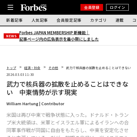
会員登録
ログイン
新着記事
人気記事
会員限定記事
カテゴリ
連載
コ
Forbes JAPAN MEMBERSHIP 新機能｜
NEWS
記事ページ内の広告表示を最小限にしました
トップ
経済・社会
その他
武力で核兵器の拡散を止めることはできない 
2026.03.03 11:30
武力で核兵器の拡散を止めることはできな
い 中東情勢が示す現実
William Hartung | Contributor
米国は再び中東で戦争状態に入った。ドナルド・トラン
プ米大統領は、米軍とイスラエル軍によるイランへの合
同軍事作戦が同国に自由をもたらし、中東を安定化させ