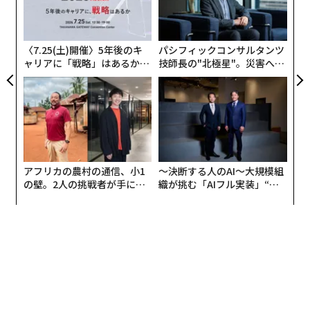
核不拡散を実現することにはならない。2003年のイラク
ク
戦争は、イラクが核兵器や化学兵器、生物兵器を保有し
た「
ているという米国の誤った主張がきっかけで始まった。
〈7.25(土)開催〉5年後のキ
パシフィックコンサルタンツ
米ホワイトハウスは、イランの核兵器取得を阻止するた
ャリアに「戦略」はあるか。
技師長の"北極星"。災害への
めに軍事力を行使することに伴うリスクについて再考す
トップエグゼクティブのキャ
無力感を乗り越え見つけた、
べきだった。
リアに触れる1日│CAREER S
防災一筋20年の答え
UMMIT 2026
アフリカの農村の通信、小1
〜決断する人のAI〜大規模組
の壁。2人の挑戦者が手にし
織が挑む「AIフル実装」“使
た「次なる武器」
う”企業から“動く”企業へ【N
TTドコモビジネス×PwC】