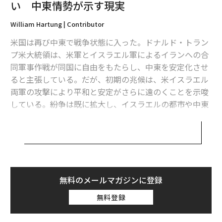
い 中東情勢が示す現実
William Hartung | Contributor
メンバーシップに登録する
米国は再び中東で戦争状態に入った。ドナルド・トラン
プ米大統領は、米軍とイスラエル軍によるイランへの合
同軍事作戦が同国に自由をもたらし、中東を安定化させ
ると主張している。だが、初期の兆候は、米イスラエル
関連記事
両軍の攻撃により平和と安定がさらに遠のくことを示唆
している。紛争は既に拡大し、イスラエルの都市や中東
外交か軍事力か？ 核兵器の拡散を防止する上で最も効果的なのは
各地に駐留する米軍、湾岸産油国に対する報復攻撃を引
き起こしている。
イランに米空母は撃沈できない、だが「軽微な一撃」でも政治的には有効
トランプ大統領は、イランが核開発を巡る協議を迅速に
イラン攻撃、その余波は ドバイ在住日本人に聞く「現在」
進めていないことに満足しなかったとして、米国の行動
新START失効は日本にとっての災厄か、それとも福音なのか
を正当化している。同大統領は、イランが核開発計画を
無料のメールマガジンに登録
再構築しながら、欧州の同盟国や外国に駐留する米軍を
無料登録
第12代NATO事務総長が語る「レッドライン」と「リーダーシップ」
脅かす長距離ミサイルの開発を継続しており、「間もな
く」米本土にも到達し得ると主張した。しかし、この発