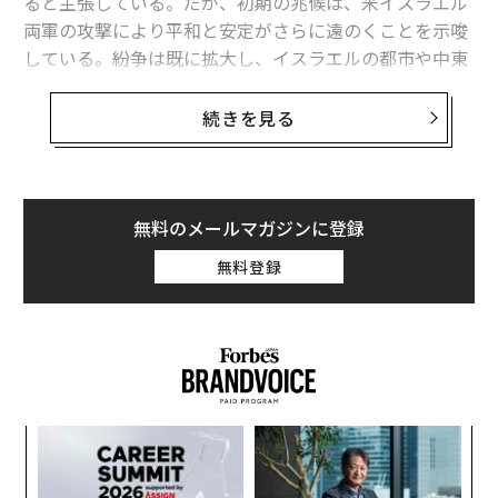
ると主張している。だが、初期の兆候は、米イスラエル
両軍の攻撃により平和と安定がさらに遠のくことを示唆
している。紛争は既に拡大し、イスラエルの都市や中東
各地に駐留する米軍、湾岸産油国に対する報復攻撃を引
き起こしている。
続きを見る
トランプ大統領は、イランが核開発を巡る協議を迅速に
進めていないことに満足しなかったとして、米国の行動
を正当化している。同大統領は、イランが核開発計画を
無料のメールマガジンに登録
再構築しながら、欧州の同盟国や外国に駐留する米軍を
無料登録
脅かす長距離ミサイルの開発を継続しており、「間もな
く」米本土にも到達し得ると主張した。しかし、この発
言は、イランが長距離ミサイルを製造できる能力を獲得
するまでには何年もかかるという2025年の米政府の評価
と矛盾している。
目
致死兵器の拡散を阻止するという名目で、現在のイラン
の
政権を武力で排除することは、混乱や紛争を招くだけで
ン
革