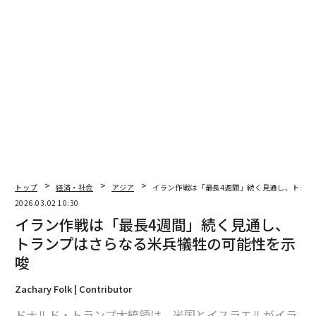
翻訳＝江津拓哉
2026年9月号発売中
最新号の購入はこちらから
メンバーシップに登録する
トップ
経済・社会
アジア
イラン作戦は「最長4週間」続く見通し、トラン
2026.03.02 10:30
イラン作戦は「最長4週間」続く見通し、
関連記事
トランプはさらなる米兵犠牲の可能性を示
唆
イラン作戦は「最長4週間」続く見通し、トランプはさらなる米兵犠牲の可
能性を示唆
Zachary Folk | Contributor
イラン攻撃、その余波は ドバイ在住日本人に聞く「現在」
ドナルド・トランプ大統領は、米国とイスラエルがイラ