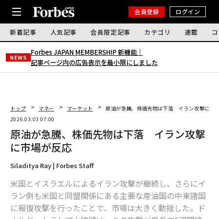
会員登録
ログイン
新着記事
人気記事
会員限定記事
カテゴリ
連載
コ
Forbes JAPAN MEMBERSHIP 新機能｜
NEWS
記事ページ内の広告表示を最小限にしました
トップ
マネー
マーケット
原油が急騰、株価先物は下落 イラン攻撃に市
2026.03.03 07:00
原油が急騰、株価先物は下落 イラン攻撃
に市場が反応
Siladitya Ray | Forbes Staff
米国とイスラエルによるイラン攻撃が継続し、さらにイ
ラン側も米国と同盟関係にある主要な産油国の中東諸国
に報復攻撃を行ったことで、市場は大きく動揺した。ド