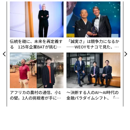
挑
よっ
PA
革
ク
た「
伝統を礎に、未来を再定義す
「誠実さ」は競争力になるか
る 125年企業BATが挑むス
──WEOYモナコで見た、く
モークレスな未来
ら寿司の経営哲学
アフリカの農村の通信、小1
〜決断する人のAI〜AI時代の
の壁。2人の挑戦者が手にし
金融パラダイムシフト、「超
た「次なる武器」
個別化」の核心 【MUFG×ウ
ェルスナビ×PwC】