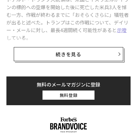
ンの標的への空爆を開始した後に死亡した米兵3人を悼
石油の陰に隠れた危機──ホルムズ海峡と天然ガス・窒素肥料、世界の食
料リスク
む一方、作戦が終わるまでに「おそらくさらに」犠牲者
が出ると述べた。トランプはこの作戦について、デイリ
OPEC+、4月から原油増産へ 中東危機の深刻化を受け
ー・メールに対し、最長4週間続く可能性があると
示唆
している。
イランのホルムズ海峡封鎖の脅しは、現実より誇張の可能性がある
トランプは米国時間3月1日の午後、
Truth Social
に投稿
続きを見る
紛争/戦争
石油/原油
イラン
サウジアラビア
タグ：
した動画で、死亡した米軍関係者3人は「祖国のために
液化天然ガス/LNG
米国株
オマーン
カタール
究極の犠牲を払った」と述べ、作戦が終わるまでに「お
そらくさらに」犠牲者が出ると語った。
無料のメールマガジンに登録
advertisement
「それが現実だ」とトランプは述べ、「おそらくさらに
無料登録
増えるだろうが、そうならないようあらゆる手を尽く
す」と付け加えている。