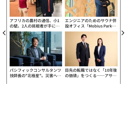
日
顧客
pa
な
アフリカの農村の通信、小1
エンジニアのためのサウナ併
の壁。2人の挑戦者が手にし
設オフィス「Mobius Park」
た「次なる武器」
がオープン──タマディック
が健康経営を徹底する理由
パシフィックコンサルタンツ
目先の転職ではなく「10年後
技師長の"北極星"。災害への
の価値」をつくる──アサイ
無力感を乗り越え見つけた、
ンの長期伴走型支援とは
防災一筋20年の答え