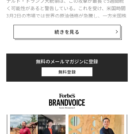
ナルド・トランプ大統領は、この攻撃が最長で5週間続
く可能性があると警告している。これを受け、米国時間
3月2日の市場では世界の原油価格が急騰し、一方米国株
の先物は大幅に下落した。
続きを見る
国際的な原油指標の北海ブレント原油先物は、2日早朝
に1バレルあたり79ドル近くまで上昇した。先週末にあ
たる2月27日からは8％の上昇幅となり、過去12カ月の最
高値をつけた。
無料のメールマガジンに登録
無料登録
米国の原油指標であるWTI原油先物も7.25％高の1バレル
あたり約72ドルとなった。
「
左右
T
A