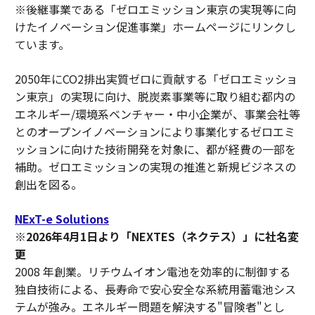
※後継事業である「ゼロエミッション東京の実現等に向
けたイノベーション促進事業」ホームページにリンクし
ています。
2050年にCO2排出実質ゼロに貢献する「ゼロエミッショ
ン東京」の実現に向け、脱炭素事業等に取り組む都内の
エネルギー/環境系ベンチャー・中小企業が、事業会社等
とのオープンイノベーションにより事業化するゼロエミ
ッションに向けた技術開発を対象に、都が経費の一部を
補助。ゼロエミッションの実現の推進と新規ビジネスの
創出を図る。
NExT-e Solutions
※2026年4月1日より「NEXTES（ネクテス）」に社名変
更
2008 年創業。リチウムイオン電池を効率的に制御する
独自技術による、長寿命で安心安全な系統用蓄電池シス
テムが強み。エネルギー問題を解決する"冒険者"とし