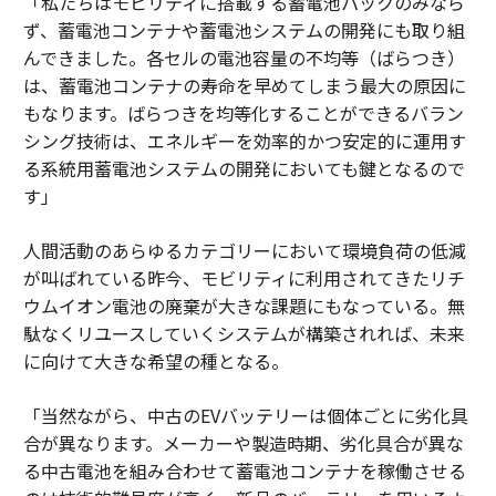
「私たちはモビリティに搭載する蓄電池パックのみなら
ず、蓄電池コンテナや蓄電池システムの開発にも取り組
んできました。各セルの電池容量の不均等（ばらつき）
は、蓄電池コンテナの寿命を早めてしまう最大の原因に
もなります。ばらつきを均等化することができるバラン
シング技術は、エネルギーを効率的かつ安定的に運用す
る系統用蓄電池システムの開発においても鍵となるので
す」
人間活動のあらゆるカテゴリーにおいて環境負荷の低減
が叫ばれている昨今、モビリティに利用されてきたリチ
ウムイオン電池の廃棄が大きな課題にもなっている。無
駄なくリユースしていくシステムが構築されれば、未来
に向けて大きな希望の種となる。
「当然ながら、中古のEVバッテリーは個体ごとに劣化具
合が異なります。メーカーや製造時期、劣化具合が異な
る中古電池を組み合わせて蓄電池コンテナを稼働させる