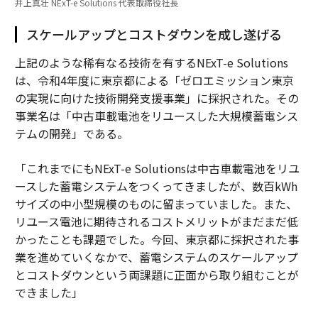
井上真壮 NExT-e Solutions 代表取締役社長
スケールアップとコストダウンを成し遂げる
上記のような稀有なる技術を有するNExT-e Solutions
は、令和4年度に東京都による「ゼロエミッション東京
の実現に向けた技術開発支援事業」に採択された。その
事業名は「中古車載電池をリユースした大規模蓄電シス
テムの開発」である。
「これまでにもNExT-e Solutionsは中古車載電池をリユ
ースした蓄電システムをつくってきましたが、数百kWh
サイズの中小型規模のものに留まっていました。また、
リユース電池に期待されるコストメリットがまだまだ低
かったことも課題でした。今回、東京都に採択された事
業を進めていくなかで、蓄電システムのスケールアップ
とコストダウンという両課題に正面から取り組むことが
できました」