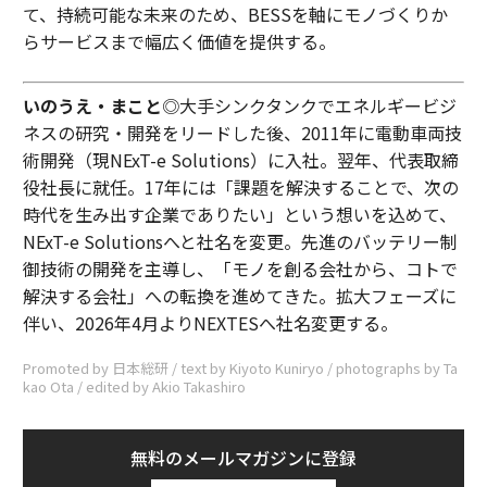
て、持続可能な未来のため、BESSを軸にモノづくりか
らサービスまで幅広く価値を提供する。
いのうえ・まこと
◎大手シンクタンクでエネルギービジ
ネスの研究・開発をリードした後、2011年に電動車両技
術開発（現NExT-e Solutions）に入社。翌年、代表取締
役社長に就任。17年には「課題を解決することで、次の
時代を生み出す企業でありたい」という想いを込めて、
NExT-e Solutionsへと社名を変更。先進のバッテリー制
御技術の開発を主導し、「モノを創る会社から、コトで
解決する会社」への転換を進めてきた。拡大フェーズに
伴い、2026年4月よりNEXTESへ社名変更する。
Promoted by 日本総研 / text by Kiyoto Kuniryo / photographs by Ta
kao Ota / edited by Akio Takashiro
無料のメールマガジンに登録