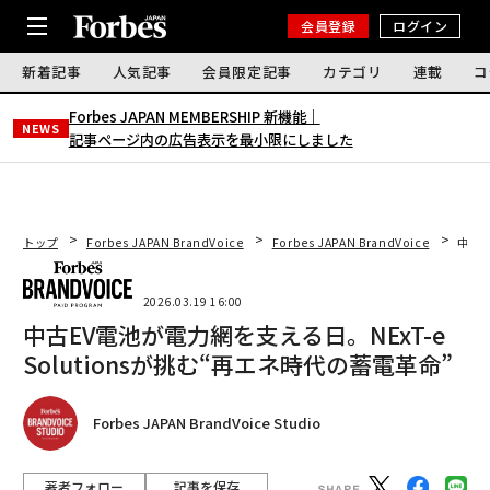
会員登録
ログイン
新着記事
人気記事
会員限定記事
カテゴリ
連載
コ
Forbes JAPAN MEMBERSHIP 新機能｜
NEWS
記事ページ内の広告表示を最小限にしました
トップ
Forbes JAPAN BrandVoice
Forbes JAPAN BrandVoice
中古E
2026.03.19 16:00
中古EV電池が電力網を支える日。NExT-e
Solutionsが挑む“再エネ時代の蓄電革命”
Forbes JAPAN BrandVoice Studio
著者フォロー
記事を保存