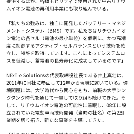
提供するほか、各種モビリティで使用された中古リチウ
ムイオン電池の再利用事業にも取り組んでいる。
「私たちの強みは、独自に開発したバッテリー・マネジ
メント・システム（BMS）です。私たちはリチウムイオ
ン電池の各セル（電池の最小単位）を個別に、かつ高精
度に制御するアクティブ・セルバランスという技術を確
立し、特許を取得しています。これによってシステムロ
スを低減し、蓄電池の長寿命化に成功しているのです」
NExT-e Solutionsの代表取締役社長である井上真壮は、
2011年に同社に参画して12年から現職に就いている。環
境問題には、大学時代から関心をもち、前職の大手シン
クタンク時代を通じて一貫して取り組み続けてきた。そ
して、リチウムイオン電池の可能性に着眼し、08年に設
立されていた電動車両技術開発（当時の社名）の第2創
業期を切り拓き、新たな事業を主導してきた。