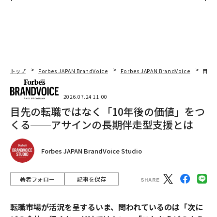
ェルスナビ×PwC】
トップ
Forbes JAPAN BrandVoice
Forbes JAPAN BrandVoice
目先
2026.07.24 11:00
目先の転職ではなく「10年後の価値」をつ
くる──アサインの長期伴走型支援とは
Forbes JAPAN BrandVoice Studio
著者フォロー
記事を保存
転職市場が活況を呈するいま、問われているのは「次に