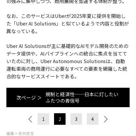
の強みに集中しつつ、商用展開を加速する体制が整う。
なお、このサービスはUberが2025年夏に提供を開始し
た「Uber AI Solutions」と似ているようで内容と役割が
異なっている。
Uber AI Solutionsが主に基礎的なAIモデル開発のための
データ提供や、AIパイプラインへの統合に焦点を当てて
いたのに対し、Uber Autonomous Solutionsは、自動
運転車両の商用運行に必要なすべての要素を網羅した統
合的なサービススイートである。
規制と経済性──日本に灯したい
次ページ ＞
ふたつの青信号
1
2
3
4
編集＝安井克至