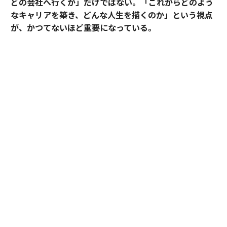
どの会社へ行くか」だけではない。「これからどのよう
なキャリアを築き、どんな人生を描くのか」という視点
が、かつてないほど重要になっている。
そうした時代において、目先の転職成功にとどまらず、
中長期のキャリア形成に伴走する支援を掲げるのがアサ
インだ。
その支援を体現するのが、卓越した実績と高い専門性を
備えたごく限られた人材にのみ与えられる役割「アソシ
エイトプリンシパル」である。今回は、その役割を担う
松井孝太郎と多田有花に、キャリアに寄り添い続ける覚
悟と支援哲学を聞いた。
全社の支援品質向上を牽引する「アソシエイト
プリンシパル」
少子高齢化による人材不足やキャリア観の多様化を背景