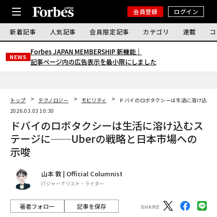
会員登録
ログイン
新着記事
人気記事
会員限定記事
カテゴリ
連載
コ
Forbes JAPAN MEMBERSHIP 新機能｜
NEWS
記事ページ内の広告表示を最小限にしました
トップ
テクノロジー
モビリティ
ドバイのロボタクシーは生活に溶け込むス
2026.03.03 10:30
ドバイのロボタクシーは生活に溶け込むス
テージに──Uberの戦略と日本市場への
示唆
山本 敦 | Official Columnist
ITジャーナリスト・ライター
著者フォロー
記事を保存