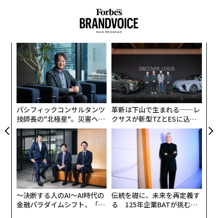
“
シ
グ
〜
織
う
T
パシフィックコンサルタンツ
革新は下山で生まれる──レ
技師長の"北極星"。災害への
クサスが新型TZとESに込め
無力感を乗り越え見つけた、
た「DISCOVER」の哲学
防災一筋20年の答え
〜決断する人のAI〜AI時代の
伝統を礎に、未来を再定義す
金融パラダイムシフト、「超
る 125年企業BATが挑むス
個別化」の核心 【MUFG×ウ
モークレスな未来