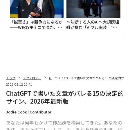
「誠実さ」は競争力になるか
〜決断する人のAI〜大規模組
──WEOYモナコで見た、く
織が挑む「AIフル実装」“使
ら寿司の経営哲学
う”企業から“動く”企業へ【N
TTドコモビジネス×PwC】
トップ
テクノロジー
AI
ChatGPTで書いた文章がバレる15の決定的サイン
2026.02.12 20:41
ChatGPTで書いた文章がバレる15の決定的
サイン、2026年最新版
Jodie Cook | Contributor
あなたは何年もかけて作品群を構築してきた。あなたの
手法、あなたのフレームワーク、あなた独自の視点。だ