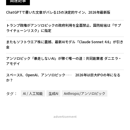
関連記事
ChatGPTで書いた文章がバレる15の決定的サイン、2026年最新版
トランプ政権がアンソロピックの政府利用を全面禁止、国防総省は「サプ
ライチェーンリスク」に指定
またもソフトウエア株に震撼、最新AIモデル「Claude Sonnet 4.6」が引き
金
アンソロピック「暴走しないAI」が稼ぐ唯一の道：共同創業者 ダニエラ・
アモデイ
スペースX、OpenAI、アンソロピック…… 2026年は巨大IPOの年になる
か？
タグ：
AI / 人工知能
生成AI
Anthropic/アンソロピック
advertisement