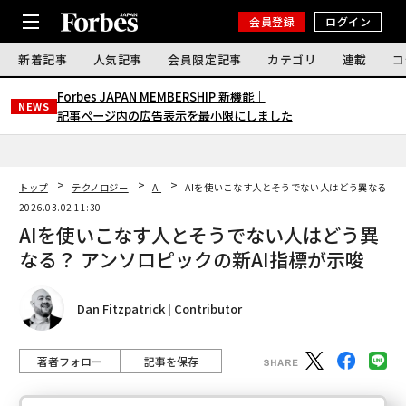
会員登録
ログイン
新着記事
人気記事
会員限定記事
カテゴリ
連載
コ
Forbes JAPAN MEMBERSHIP 新機能｜
NEWS
記事ページ内の広告表示を最小限にしました
トップ
テクノロジー
AI
AIを使いこなす人とそうでない人はどう異なる？ 
2026.03.02 11:30
AIを使いこなす人とそうでない人はどう異
なる？ アンソロピックの新AI指標が示唆
Dan Fitzpatrick | Contributor
著者フォロー
記事を保存