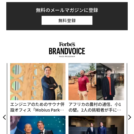
無料のメールマガジンに登録
無料登録
なく
〜
Ja
金
er」
個
“
ェ
オ
ジ
エンジニアのためのサウナ併
アフリカの農村の通信、小1
設オフィス「Mobius Park」
の壁。2人の挑戦者が手にし
がオープン──タマディック
た「次なる武器」
が健康経営を徹底する理由