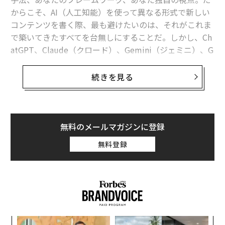
からこそ、AI（人工知能）を使って異なる形式で新しい
コンテンツを書く際、最も避けたいのは、それがこれま
で築いてきたすべてを台無しにすることだ。しかし、Ch
atGPT、Claude（クロード）、Gemini（ジェミニ）、G
rok（グロック）のような大規模言語モデル（LLM）
が、その特徴的なフレーズをあなたの文章に挿入する
続きを見る
と、まさにそれが起こる。
大規模言語モデルは急速に変化する。
2023年のChatGPT生成コンテンツの兆候
はほとんど消え
無料のメールマガジンに登録
た。長い導入部、倫理的配慮の段落、「delve（掘り下
無料登録
げる）」や「landscape（状況）」といった単語は、訓
練によって排除されたか、目ざとい利用者によってフラ
グが立てられた。
昨年ウィキペディアが明らかにした兆候
でさえ、時代遅
れになりつつある。
なく
〜
モデルは学習した。兆候は変化した。そして、あなたは