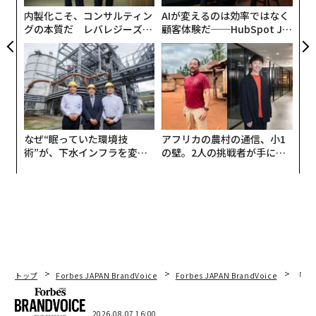
若者向けであり、SNSが彼らに害を与えるからだ、と指
ェ
内製化こそ、コンサルティン
AIが変えるのは効率ではなく
摘する向きもあるだろう。わかった。では、その証拠は
グの本質だ レバレジーズが
顧客体験だ──HubSpot Ja
どこにあるのか。
実践する、次世代ファームの
panが語る「Grow Better」
全貌
な組織のつくり方
SNS上で若者をからかったり、いじめたりする荒らしが
いるとか、SNS自体が理想化された人々や世界を見せつ
けて若者を卑下させるといった主張だけでは不十分だ。
からかいやいじめは決して新しい概念ではない。SNS以
前の時代を覚えている親たちなら間違いなく証言できる
なぜ“眠っていた環境技
アフリカの農村の通信、小1
術”が、下水インフラを変え
の壁。2人の挑戦者が手にし
はずだ。理想化された人々や世界のイメージについて言
たのか──産総研×月島JFE
た「次なる武器」
えば、スポーツ・イラストレイテッド誌の水着特集をめ
アクアソリューションの10年
ぐる毎年の論争や、美しい人々とその恋人たちを持ち上
げる10代向けの数多くの雑誌を覚えている人はいないだ
ろうか。
SNSに関する「今回は違う」という物語とは裏腹に、テ
トップ
Forbes JAPAN BrandVoice
Forbes JAPAN BrandVoice
「老
レビ、コミック、車、ラジオ、そしてそれ以前にもきっ
と何か「ひどいもの」とされたものの悪影響についての
2026.08.07 16:00