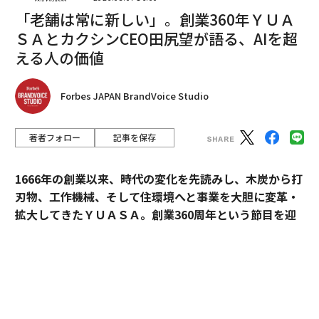
嘆きが繰り返されてきた。しかも、親や祖父母、曽祖父
「老舗は常に新しい」。創業360年ＹＵＡ
母がどうにか無傷で生き延びてきた過去の「脅威」とは
異なり、SNSとそれを利用するデバイスによって、親た
ＳＡとカクシンCEO田尻望が語る、AIを超
ちはついに子どもが何を見るかをある程度コントロール
える人の価値
できるようになった。
Forbes JAPAN BrandVoice Studio
法律を作りたがる人々が、自分たちが悪者扱いするデバ
イスに実際に触れてみれば明らかになることだが、その
著者フォロー
記事を保存
デバイスの料金を払っている親は、スクリーンタイムを
コントロールできるだけでなく、画面に表示される内容
もコントロールできる。子どもが見るべきでないものを
1666年の創業以来、時代の変化を先読みし、木炭から打
見ようとすれば、親にまず通知が届く。連絡を取るべき
刃物、工作機械、そして住環境へと事業を大胆に変革・
でない人物から連絡があれば、親に通知が届くか、追跡
拡大してきたＹＵＡＳＡ。創業360周年という節目を迎
できるか、あるいはその両方が可能だ。子どもがヌード
えた今、18代目社長の田村博之（現・会長）、新たにバ
写真を送受信すれば、その写真はぼかし処理される。SN
トンを受け継いだ19代目社長の村山英明、「価値主義」
Sを使う子どもの親にとっておそらく最も重要なのは、
を掲げて企業変革に伴走するカクシンCEO・田尻望が、
過去とは異なり、子どもの居場所を常に把握できること
AIを超える「人の提供価値」と、持続的な成長を支える
だ。
組織変革の本質に迫る。