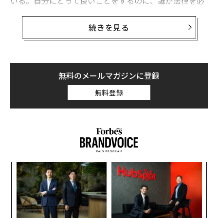
いる。自分にとって良いことをするのに、誰が法律を必
要とするだろうか。喫煙についても同様だ。
続きを見る
最近のウォール・ストリート・ジャーナルの見出しはこ
うだった。「若者向けSNS禁止が世界的に勢いを増
す」。SNSは有害だとされている。
無料のメールマガジンに登録
しかし、あらゆる年齢層でSNSが利用されている事実が
無料登録
示すように、SNSは数十億人にとって有益なものだ。昔
の友人とつながる手段であり、自分と同じ考えの人とも
異なる考えの人とも新たな友人関係を築ける場であり、
専門家からも非専門家からも独自の見解を含む情報が得
られる場であり、何より時に孤独を感じる世界において
常につながりを保てるコミュニティなのだ。かつては対
〜
面か、高額な長距離電話でしか実現できなかった常時接
織
続の何がそれほど問題なのだろうか。
う
〜
T
金
ウォール・ストリート・ジャーナルが触れたSNS禁止は
個