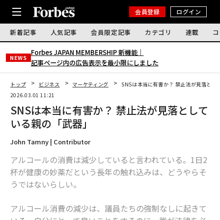
会員登録
ログイン
新着記事
人気記事
会員限定記事
カテゴリ
連載
コ
Forbes JAPAN MEMBERSHIP 新機能｜
NEWS
記事ページ内の広告表示を最小限にしました
トップ
ビジネス
マーケティング
SNSは本当に有害か？ 禁止法が見落とし
2026.03.01 11:21
SNSは本当に有害か？ 禁止法が見落として
いる親の「武器」
John Tamny | Contributor
アルコールの消費は減少していると言われている。1日2
杯が健康の妙薬だという長年の触れ込みは、どうやらそ
うではないらしい。
アルコール消費の減少は、議員たちの強制なしに起きて