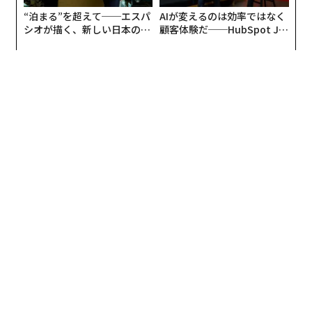
おり、2025年10月初旬以降で40％超下落している。
“泊まる”を超えて──エスパ
AIが変えるのは効率ではなく
シオが描く、新しい日本のラ
顧客体験だ──HubSpot Ja
自社をめぐる入札合戦が終結したことを受け、ワーナー
グジュアリー（前編）
panが語る「Grow Better」
な組織のつくり方
の株価は27日の取引序盤で約2％安の28.20ドルとなっ
た。ワーナーがネットフリックスの買収提案よりも優れ
ていると評価したパラマウント案は、映画スタジオ、ス
トリーミング・プラットフォーム、ケーブルテレビなど
事業全体を対象に1株あたり31ドルを提示しており、ワ
ーナーの企業価値は1110億ドル（約17.3兆円）と評価さ
れた。
ネットフリックス、「この取引はもはや財務的
に魅力的ではない」
提示額を引き上げないという決定を
発表
するにあたり、
ネットフリックスは自社の財務規律を強調し、「パラマ
ウント・スカイダンスの最新の提案に並ぶために必要な
価格では、この取引はもはや財務的に魅力的ではない」
と述べた。さらに声明では「この取引は常に、適切な価