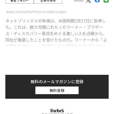
著者フォロー
記事を保存
Beata Zawrzel/NurPhoto via Getty Images)
ネットフリックスの株価は、米国時間2月27日に急伸し
た。これは、数カ月間にわたったワーナー・ブラザー
ス・ディスカバリー買収をめぐる激しい入札合戦から、
同社が撤退したことを受けたものだ。ワーナーから「よ
り優れたオファー」を提示したと評価されたパラマウン
ト・スカイダンスの株価も上昇した。
advertisement
ネットフリックスの株価は27日の取引開始直後に9％高
の約92ドルとなった。パラマウントの株価も同様に4％
無料のメールマガジンに登録
上昇し、約12ドルの値をつけた。
無料登録
過剰な支払いを懸念していた投資家が安堵、ネ
ットフリックスの株価上昇