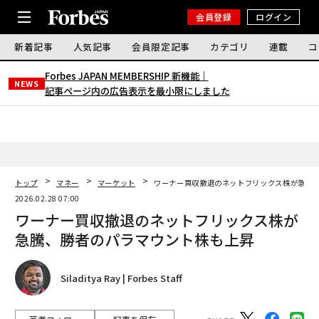
会員登録
ログイン
新着記事
人気記事
会員限定記事
カテゴリ
連載
コ
Forbes JAPAN MEMBERSHIP 新機能｜
NEWS
記事ページ内の広告表示を最小限にしました
トップ
マネー
マーケット
ワーナー買収撤退のネットフリックス株が急騰
2026.02.28 07:00
ワーナー買収撤退のネットフリックス株が
急騰、勝者のパラマウント株も上昇
Siladitya Ray | Forbes Staff