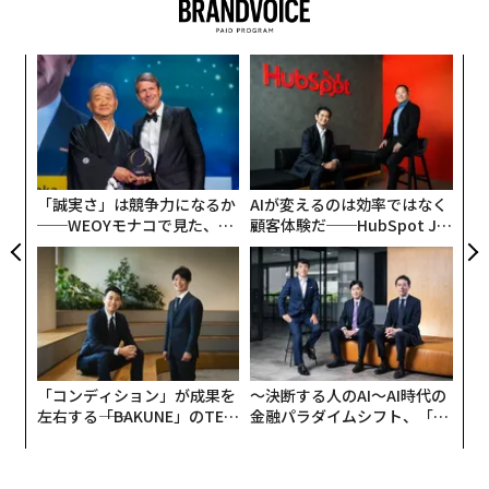
ブルームバーグによれば、ネットフリックスの投資家
は、同社が入札合戦から撤退する決定を下したことに安
堵している。投資家は、もし買収を続行すれば、ワーナ
ォッ
「
ーの映画スタジオおよびストリーミング事業に対して過
ジ
3
C
大な支払いを強いられるのではないかと懸念していた。
〈7
る
ャ
ト
リア
「誠実さ」は競争力になるか
AIが変えるのは効率ではなく
UM
──WEOYモナコで見た、く
顧客体験だ──HubSpot Ja
ら寿司の経営哲学
panが語る「Grow Better」
な組織のつくり方
「コンディション」が成果を
〜決断する人のAI〜AI時代の
左右する――「BAKUNE」のTEN
金融パラダイムシフト、「超
TIALが支える「挑戦者の明
個別化」の核心 【MUFG×ウ
日」
ェルスナビ×PwC】