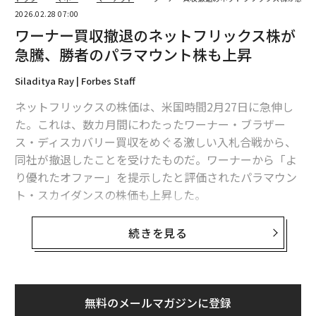
2026.02.28 07:00
ワーナー買収撤退のネットフリックス株が
急騰、勝者のパラマウント株も上昇
Siladitya Ray | Forbes Staff
ネットフリックスの株価は、米国時間2月27日に急伸し
た。これは、数カ月間にわたったワーナー・ブラザー
ス・ディスカバリー買収をめぐる激しい入札合戦から、
同社が撤退したことを受けたものだ。ワーナーから「よ
り優れたオファー」を提示したと評価されたパラマウン
ト・スカイダンスの株価も上昇した。
ネットフリックスの株価は27日の取引開始直後に9％高
続きを見る
の約92ドルとなった。パラマウントの株価も同様に4％
上昇し、約12ドルの値をつけた。
過剰な支払いを懸念していた投資家が安堵、ネ
無料のメールマガジンに登録
ットフリックスの株価上昇