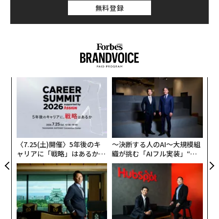
無料登録
ブルームバーグによれば、ネットフリックスの投資家
は、同社が入札合戦から撤退する決定を下したことに安
堵している。投資家は、もし買収を続行すれば、ワーナ
ーの映画スタジオおよびストリーミング事業に対して過
大な支払いを強いられるのではないかと懸念していた。
ォッ
目
ネットフリックスは830億ドル（約12.9兆円。1ドル＝15
ジ
の
ン
6円換算）の提示額で入札を主導していたが、この入札
「
合戦は同社の株価にとって重荷となっていた。同社株は
─
過去6カ月で31％超下落しており、最初にこの取引が発
ら
表されて以降では約23％下落している。
〈7.25(土)開催〉5年後のキ
〜決断する人のAI〜大規模組
ャリアに「戦略」はあるか。
織が挑む「AIフル実装」“使
トップエグゼクティブのキャ
う”企業から“動く”企業へ【N
入札合戦から撤退することで、ネットフリックスは28億
リアに触れる1日│CAREER S
TTドコモビジネス×PwC】
ドル（約4368億円）の違約金も受け取ることになる。こ
UMMIT 2026
の違約金はパラマウントが支払う。
この入札合戦は、パラマウントの株価にも重しとなって