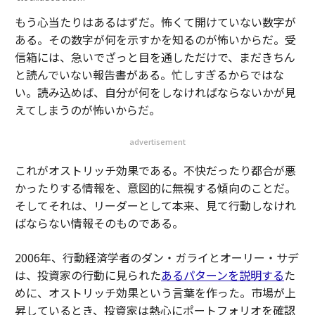
もう心当たりはあるはずだ。怖くて開けていない数字が
ある。その数字が何を示すかを知るのが怖いからだ。受
信箱には、急いでざっと目を通しただけで、まだきちん
と読んでいない報告書がある。忙しすぎるからではな
い。読み込めば、自分が何をしなければならないかが見
えてしまうのが怖いからだ。
advertisement
これが
オストリッチ効果
である。不快だったり都合が悪
かったりする情報を、意図的に無視する傾向のことだ。
そしてそれは、リーダーとして本来、見て行動しなけれ
ばならない情報そのものである。
2006年、行動経済学者のダン・ガライとオーリー・サデ
は、投資家の行動に見られた
あるパターンを説明する
た
めに、
オストリッチ効果
という言葉を作った。市場が上
昇しているとき、投資家は熱心にポートフォリオを確認