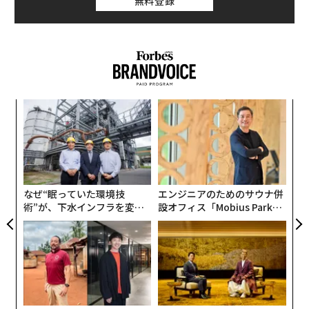
無料登録
ィン
〈7
ズが
ャ
ムの
ト
革
リア
ク
UM
た「
なぜ“眠っていた環境技
エンジニアのためのサウナ併
術”が、下水インフラを変え
設オフィス「Mobius Park」
たのか──産総研×月島JFE
がオープン──タマディック
アクアソリューションの10年
が健康経営を徹底する理由