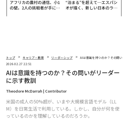
アフリカの農村の通信、小1
“泊まる”を超えて─エスパシ
の壁。2人の挑戦者が手にし
オが描く、新しい日本のラグ
た「次なる武器」
ジュアリー（中編）
トップ
キャリア・教育
リーダーシップ
AIは意識を持つのか？その問いが
2026.02.27 22:51
AIは意識を持つのか？その問いがリーダー
に示す教訓
Theodore McDarrah | Contributor
米国の成人の50%超が、いまや大規模言語モデル（LL
M）を日常生活で利用している。しかし、自分が何を使
っているのかを理解しているのだろうか。