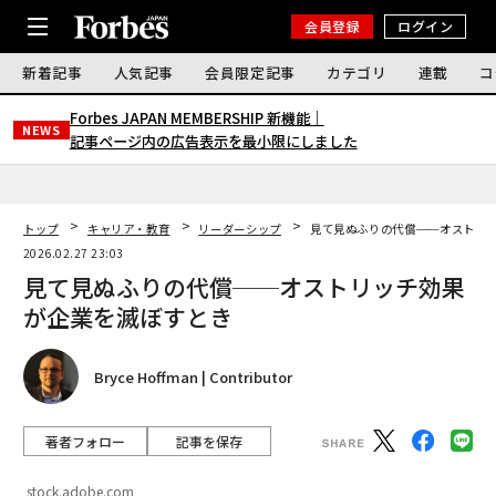
会員登録
ログイン
新着記事
人気記事
会員限定記事
カテゴリ
連載
コ
Forbes JAPAN MEMBERSHIP 新機能｜
NEWS
記事ページ内の広告表示を最小限にしました
トップ
キャリア・教育
リーダーシップ
見て見ぬふりの代償──オストリ
2026.02.27 23:03
見て見ぬふりの代償──オストリッチ効果
が企業を滅ぼすとき
Bryce Hoffman | Contributor
著者フォロー
記事を保存
stock.adobe.com