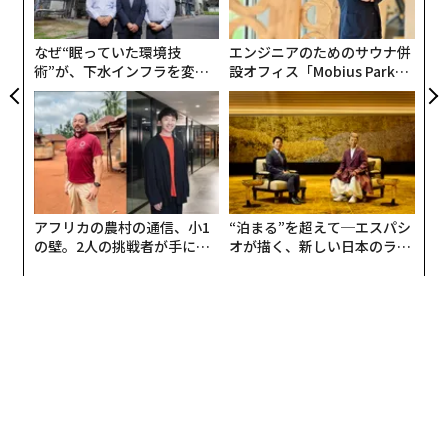
る意識ある「主体」なのか。ひょっとすると、人間以外
UM
た「
の動物と私たちが結ぶ関係に近いものなのか。これを見
なぜ“眠っていた環境技
エンジニアのためのサウナ併
極めるには、まずLLMの意識に関する理論を構築する必
術”が、下水インフラを変え
設オフィス「Mobius Park」
要がある。
たのか──産総研×月島JFE
がオープン──タマディック
アクアソリューションの10年
が健康経営を徹底する理由
先月、シンクタンクRethink Prioritiesの研究者グループ
が、こうした問いへの回答に乗り出し、「デジタル意識
モデル（Digital Consciousness Model：DCM）」と呼
ぶものを公表した。DCMは「AIシステムに意識があると
いう証拠を、体系的かつ確率論的に評価するための最初
アフリカの農村の通信、小1
“泊まる”を超えて─エスパシ
の壁。2人の挑戦者が手にし
オが描く、新しい日本のラグ
の試みである。異なるAIと生物を比較し、AIが発展する
た「次なる武器」
ジュアリー（中編）
につれて証拠が時間とともにどう変化するかを追跡する
ための共通フレームワークを提供する」とされる。
もちろんDCMは、意識がそもそも評価可能であること、
ましてやそれを体系的かつ確率論的に評価できることを
前提としている。この示唆を支持しない著名な哲学者は
多く、意識は経験的研究の対象になり得ない「幻想」だ