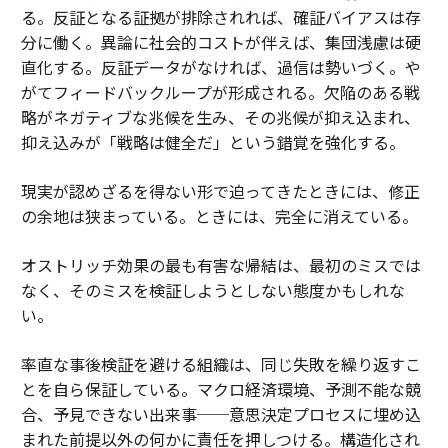
る。反証となる証拠が排除されれば、確証バイアスは存
分に働く。異論に社会的コストが伴えば、集団浅慮は硬
直化する。反証データがなければ、過信は勢いづく。や
がてフィードバックループが形成される。欠陥のある戦
略がネガティブな兆候を生み、その兆候が抑え込まれ、
抑え込みが「戦略は健全だ」という錯覚を強化する。
現実が認めざるを得ない形で迫ってきたときには、修正
の余地は狭まっている。ときには、完全に消えている。
オストリッチ効果の最も有害な帰結は、最初のミスでは
なく、そのミスを検証しようとしない態度かもしれな
い。
率直な事後検証を避ける組織は、同じ失敗を繰り返すこ
とを自ら保証している。マクロ経済環境、予測不能な競
合、予見できない出来事──意思決定プロセスに埋め込
まれた前提以外の何かに責任を押しつける。構造化され