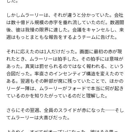
した。
しかしムラーリーは、それが違うと分かっていた。会社
は数十億ドル規模の赤字を垂れ流していたのだ。数週間
後、彼は我慢の限界に達した。会議をキャンセルし、来
週はもっとまともな報告をするようチームに告げた。
それに応えたのは1人だけだった。画面に最初の赤が現
れたとき、ムラーリーは拍手した。その拍手には意味が
あった。真実は罰せられるのではなく報われる、という
合図だった。率直さのインセンティブ構造を変えたので
ある。翌週もその幹部が席に残っていたことで、ほかの
リーダー陣は、ムラーリーがフォードで本当に何が起き
ているのかを知りたがっているのだと理解した。
さらにその翌週、全員のスライドが赤になった──そし
てムラーリーは大喜びだった。
ようやく、すべてがオープンになった
。彼はそう思っ