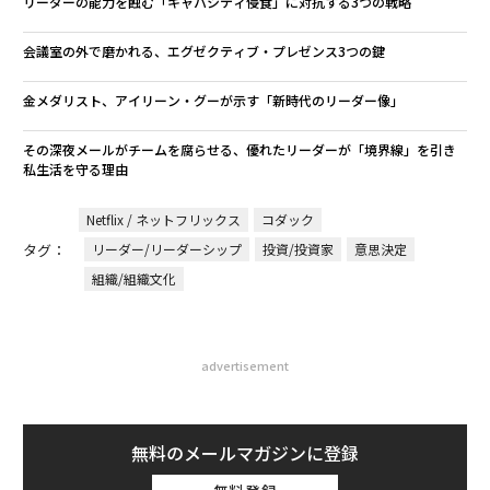
リーダーの能力を蝕む「キャパシティ侵食」に対抗する3つの戦略
会議室の外で磨かれる、エグゼクティブ・プレゼンス3つの鍵
金メダリスト、アイリーン・グーが示す「新時代のリーダー像」
その深夜メールがチームを腐らせる、優れたリーダーが「境界線」を引き
私生活を守る理由
Netflix / ネットフリックス
コダック
タグ：
リーダー/リーダーシップ
投資/投資家
意思決定
組織/組織文化
advertisement
無料のメールマガジンに登録