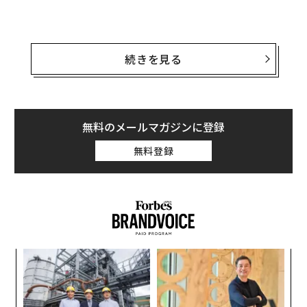
Today at Elon
調査：米国成人の52%がChatGPTなどのA
I大規模言語モデルを使用
続きを見る
AI安全性の第一人者であるコンピュータ科学者、ローマ
ン・ヤンポルスキーは、断固として否と答えるだろう。
2024年の著書『AI: Unexplainable, Unpredictable, Unc
無料のメールマガジンに登録
ontrollable（説明不能、予測不能、制御不能なAI）』で
無料登録
彼は、AIは本質的に理解が難しく、すでに人間が制御す
るには高度化しすぎている可能性があると論じている。
しかし、たとえヤンポルスキーほど悲観的な見立てに与
しないとしても、LLMが安全に日常の一部となるには、
いくつかの一般的な混乱を直視しなければならない。と
ィン
〈7
りわけ意識をめぐってはそうだ。LLMを、目的達成の手
ズが
ャ
段にすぎない無意識の「モノ」として扱うべきなのか。
ムの
ト
それとも、少なくとも一部は道徳に根差した関係を要す
革
リア
ク