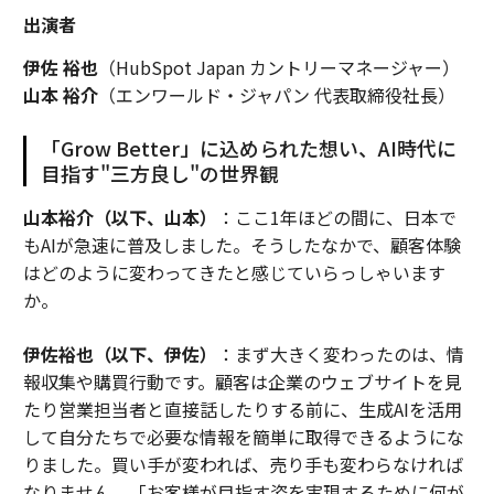
出演者
伊佐 裕也
（HubSpot Japan カントリーマネージャー）
山本 裕介
（エンワールド・ジャパン 代表取締役社長）
「Grow Better」に込められた想い、AI時代に
目指す"三方良し"の世界観
山本裕介（以下、山本）
：ここ1年ほどの間に、日本で
もAIが急速に普及しました。そうしたなかで、顧客体験
はどのように変わってきたと感じていらっしゃいます
か。
伊佐裕也（以下、伊佐）
：まず大きく変わったのは、情
報収集や購買行動です。顧客は企業のウェブサイトを見
たり営業担当者と直接話したりする前に、生成AIを活用
して自分たちで必要な情報を簡単に取得できるようにな
りました。買い手が変われば、売り手も変わらなければ
なりません。「お客様が目指す姿を実現するために何が