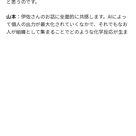
と思うのです。
山本
：伊佐さんのお話に全面的に共感します。AIによっ
て個人の出力が最大化されていくなかで、それでもなお
人が組織として集まることでどのような化学反応が生ま
れるのか──そこに強い関心を持っています。HubSpot
のカルチャーコードや伊佐さんのリーダー像は、その問
いへの一つの答えだと感じました。AIが能力を拡張する
時代だからこそ、顧客への価値提供とビジネスの成果を
最大化するために、誰とどんな挑戦ができるのかを基準
に仕事を選ぶ時代が来るのではないでしょうか。
エンワールド・ジャパン
https://www.enworld.com/
いさ・ひろや
◎HubSpot Japan カントリーマネージャ
ー。DELL Computer、Google、Sonyなどグローバル企
業で25年以上にわたり、マーケティングに従事。freee、