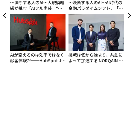
〜決断する人のAI〜大規模組
〜決断する人のAI〜AI時代の
織が挑む「AIフル実装」“使
金融パラダイムシフト、「超
う”企業から“動く”企業へ【N
個別化」の核心 【MUFG×ウ
TTドコモビジネス×PwC】
ェルスナビ×PwC】
AIが変えるのは効率ではなく
挑戦は個から始まり、共創に
顧客体験だ──HubSpot Ja
よって加速する NORQAIN JA
panが語る「Grow Better」
PAN 特別座談会
な組織のつくり方