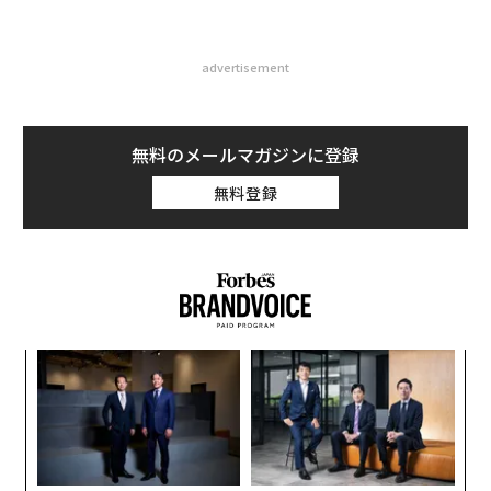
advertisement
無料のメールマガジンに登録
無料登録
ア
変え
の
FE
た
ンツ
伝
0年
への
る
た、
モ