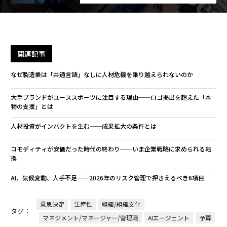
関連記事
なぜ製造業は「共通言語」なしに人材危機を乗り越えられないのか
大手ブランドがユーススポーツに注目する理由──ロゴ掲出を超えた「本
物の支援」とは
人材投資がインパクトを生む──成果拡大の条件とは
コモディティが安価だった時代の終わり──いま企業戦略に求められる転
換
AI、気候変動、人手不足──2026年のリスク管理で押さえるべき6項目
意思決定
生産性
組織/組織文化
タグ：
マネジメント/マネージャー/管理職
AIエージェント
予算