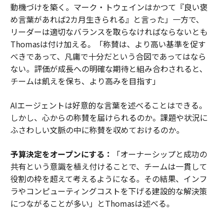
動機づけを築く。マーク・トウェインはかつて『良い褒
め言葉があれば2カ月生きられる』と言った」一方で、
リーダーは適切なバランスを取らなければならないとも
Thomasは付け加える。「称賛は、より高い基準を促す
べきであって、凡庸で十分だという合図であってはなら
ない。評価が成長への明確な期待と組み合わされると、
チームは飢えを保ち、より高みを目指す」
AIエージェントは好意的な言葉を述べることはできる。
しかし、心からの称賛を届けられるのか。課題や状況に
ふさわしい文脈の中に称賛を収めておけるのか。
予算決定をオープンにする：
「オーナーシップと成功の
共有という意識を植え付けることで、チームは一貫して
役割の枠を超えて考えるようになる。その結果、インフ
ラやコンピューティングコストを下げる建設的な解決策
につながることが多い」とThomasは述べる。