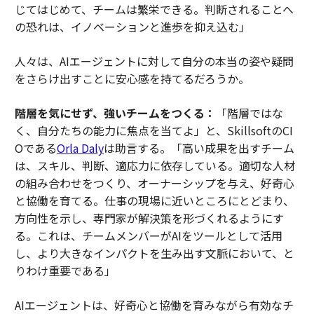
じてはじめて、チームは繁栄できる。判断されることへ
の恐れは、イノベーションと進歩を抑え込む」
人々は、AIエージェントに対して自分の本当の姿や疑問
をさらけ出すことに安心感を持てるだろうか。
階層を気にせず、強いチームをつくる：
「階層ではな
く、自分たちの能力に焦点を当てよ」と、SkillsoftのCI
Oである
Orla Daly
は助言する。「高い成果を出すチーム
は、スキル、判断、適応力に依存している。適切な人材
の組み合わせをつくり、オーナーシップを与え、好奇心
と協働を育てる。仕事の現場に近いところにとどまり、
方向性を示し、専門家が解決策を形づくれるようにす
る。これは、チームメンバーがAIをツールとして活用
し、より大きなインパクトを生み出す文脈において、と
りわけ重要である」
AIエージェントは、好奇心と協働を育みながら有効なチ