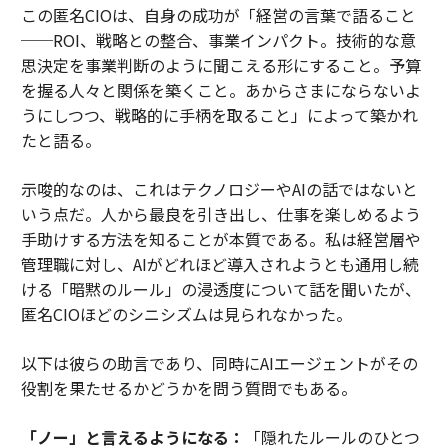
この匿名CIOは、自身の成功が「経営の言葉で語ること
──ROI、戦略との整合、事業インパクト。技術的な意
思決定を事業判断のように聞こえる形にすること。予算
を握る人々と関係を築くこと。あからさまにならないよ
うにしつつ、戦略的に手柄を取ること」によって築かれ
たと語る。
示唆的なのは、これはテクノロジーやAIの話ではないと
いう点だ。人から最良を引き出し、仕事を楽しめるよう
手助けする方法を知ることが本質である。私は経営層や
管理職に対し、AIがどれほど導入されようとも通用し続
ける「暗黙のルール」の浸透度について話を聞いたが、
匿名CIOほどのシニシズムは見られなかった。
以下は彼らの助言であり、同時にAIエージェントがその
役割を果たせるかどうかを問う質問でもある。
「ノー」と言えるようになる：
「隠れたルールのひとつ