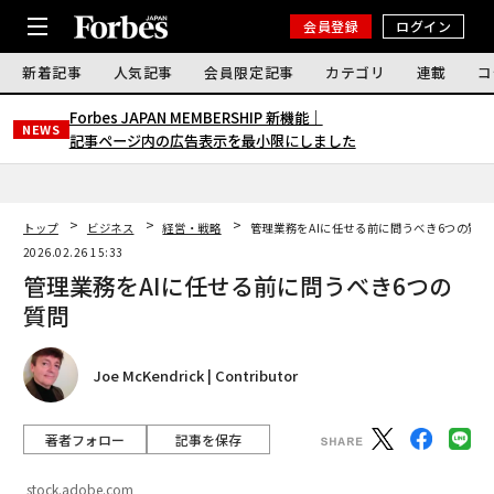
会員登録
ログイン
新着記事
人気記事
会員限定記事
カテゴリ
連載
コ
Forbes JAPAN MEMBERSHIP 新機能｜
NEWS
記事ページ内の広告表示を最小限にしました
トップ
ビジネス
経営・戦略
管理業務をAIに任せる前に問うべき6つの質問
2026.02.26 15:33
管理業務をAIに任せる前に問うべき6つの
質問
Joe McKendrick | Contributor
著者フォロー
記事を保存
stock.adobe.com