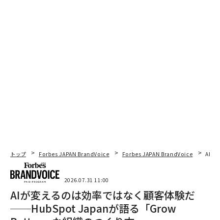
トップ
Forbes JAPAN BrandVoice
Forbes JAPAN BrandVoice
AIが
2026.07.31 11:00
AIが変えるのは効率ではなく顧客体験だ
──HubSpot Japanが語る「Grow