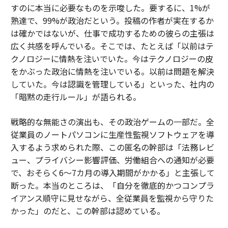
すのに
本当に
必要なものを示唆した。要するに、1%が
熟達で、99%が政治だという。投稿の作者が実在するか
は確かではないが、仕事で成功するための彼らの主張は
広く共感を呼んでいる。そこでは、たとえば「以前はテ
クノロジーに情熱を注いでいた。今はテクノロジーの皮
をかぶった政治に情熱を注いでいる。以前は問題を解決
していた。今は認識を管理している」といった、社内の
「暗黙の走行ルール」が語られる。
戦略的な無能さの演出も、その政治ゲームの一部だ。全
従業員のノートパソコンに生産性監視ソフトウェアを導
入するよう求められた際、この匿名の幹部は「法務レビ
ュー、プライバシー影響評価、労働組合への通知が必要
で、おそらく6〜7カ月の導入期間がかかる」と主張して
断った。本当のところは、「自分を徹底的かつコンプラ
イアンス順守に見せながら、全従業員を監視から守りた
かった」のだと、この幹部は認めている。