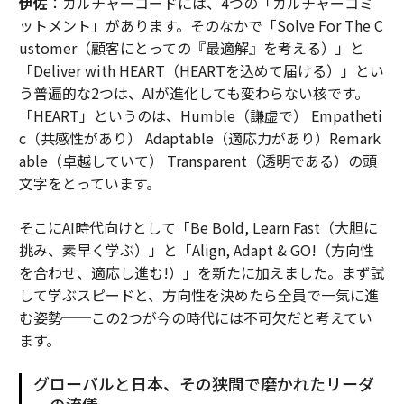
伊佐
：カルチャーコードには、4つの「カルチャーコミ
ットメント」があります。そのなかで「Solve For The C
ustomer（顧客にとっての『最適解』を考える）」と
「Deliver with HEART（HEARTを込めて届ける）」とい
う普遍的な2つは、AIが進化しても変わらない核です。
「HEART」というのは、Humble（謙虚で） Empatheti
c（共感性があり） Adaptable（適応力があり）Remark
able（卓越していて） Transparent（透明である）の頭
文字をとっています。
そこにAI時代向けとして「Be Bold, Learn Fast（大胆に
挑み、素早く学ぶ）」と「Align, Adapt & GO!（方向性
を合わせ、適応し進む!）」を新たに加えました。まず試
して学ぶスピードと、方向性を決めたら全員で一気に進
む姿勢──この2つが今の時代には不可欠だと考えてい
ます。
グローバルと日本、その狭間で磨かれたリーダ
ーの流儀