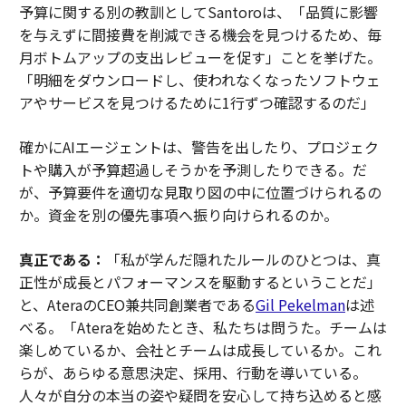
予算に関する別の教訓としてSantoroは、「品質に影響
を与えずに間接費を削減できる機会を見つけるため、毎
月ボトムアップの支出レビューを促す」ことを挙げた。
「明細をダウンロードし、使われなくなったソフトウェ
アやサービスを見つけるために1行ずつ確認するのだ」
確かにAIエージェントは、警告を出したり、プロジェク
トや購入が予算超過しそうかを予測したりできる。だ
が、予算要件を適切な見取り図の中に位置づけられるの
か。資金を別の優先事項へ振り向けられるのか。
真正である：
「私が学んだ隠れたルールのひとつは、真
正性が成長とパフォーマンスを駆動するということだ」
と、AteraのCEO兼共同創業者である
Gil Pekelman
は述
べる。「Ateraを始めたとき、私たちは問うた。チームは
楽しめているか、会社とチームは成長しているか。これ
らが、あらゆる意思決定、採用、行動を導いている。
人々が自分の本当の姿や疑問を安心して持ち込めると感