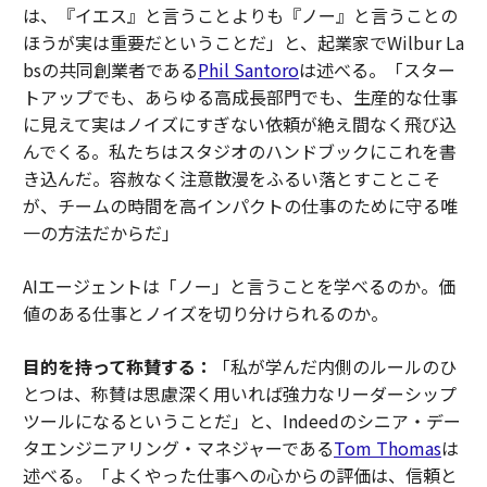
は、『イエス』と言うことよりも『ノー』と言うことの
ほうが実は重要だということだ」と、起業家でWilbur La
bsの共同創業者である
Phil Santoro
は述べる。「スター
トアップでも、あらゆる高成長部門でも、生産的な仕事
に見えて実はノイズにすぎない依頼が絶え間なく飛び込
んでくる。私たちはスタジオのハンドブックにこれを書
き込んだ。容赦なく注意散漫をふるい落とすことこそ
が、チームの時間を高インパクトの仕事のために守る唯
一の方法だからだ」
AIエージェントは「ノー」と言うことを学べるのか。価
値のある仕事とノイズを切り分けられるのか。
目的を持って称賛する：
「私が学んだ内側のルールのひ
とつは、称賛は思慮深く用いれば強力なリーダーシップ
ツールになるということだ」と、Indeedのシニア・デー
タエンジニアリング・マネジャーである
Tom Thomas
は
述べる。「よくやった仕事への心からの評価は、信頼と