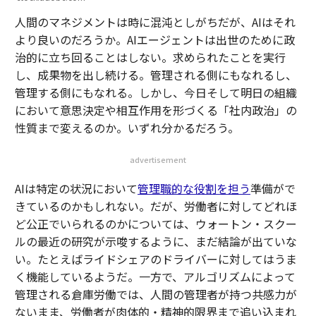
人間のマネジメントは時に混沌としがちだが、AIはそれ
より良いのだろうか。AIエージェントは出世のために政
治的に立ち回ることはしない。求められたことを実行
し、成果物を出し続ける。管理される側にもなれるし、
管理する側にもなれる。しかし、今日そして明日の組織
において意思決定や相互作用を形づくる「社内政治」の
性質まで変えるのか。いずれ分かるだろう。
advertisement
AIは特定の状況において
管理職的な役割を担う
準備がで
きているのかもしれない。だが、労働者に対してどれほ
ど公正でいられるのかについては、ウォートン・スクー
ルの最近の研究が示唆するように、まだ結論が出ていな
い。たとえばライドシェアのドライバーに対してはうま
く機能しているようだ。一方で、アルゴリズムによって
管理される倉庫労働では、人間の管理者が持つ共感力が
ないまま、労働者が肉体的・精神的限界まで追い込まれ