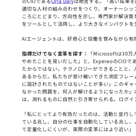
のCIOである
Orla Daly
は助言する。「高い成果を
適切な人材の組み合わせをつくり、オーナーシッ
ころにとどまり、方向性を示し、専門家が解決策
をツールとして活用し、より大きなインパクトを
AIエージェントは、好奇心と協働を育みながら有
指標だけでなく変革を探す：
「Microsoftは
やめたことを見いだした」と、ExpereoのCIOで
たからではない。テクノロジーができることと、
あるからだ。私たちが受け継いできた測定フレー
に設計されたものではないことが多い」このギャ
なかった問題を、何人が解けるようになったか』
は、測れるものに自然と引き寄せられる。ログイ
「私にとってより有効だったのは、活動と並行し
ている兆し、自分の仕事を自動化している兆し、
て定量化しにくいが、実際の変革にはより近い」