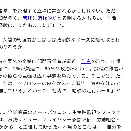
「艦隊」を管理する立場に置かれるかもしれない。ただ
知が多く、
管理に消極的
だと表明する人も多い。自律
経験は、まだあまりに新しい。
は、人間の管理者がしばしば政治的なポーズに絡め取られ
のだろうか。
ある匿名の企業IT部門責任者が最近、
告白
の形で、IT部
るに、1%が熟達で、99%が政治だという。投稿の作者が
めの彼らの主張は広く共感を呼んでいる。そこでは、た
。今はテクノロジーの皮をかぶった政治に情熱を注いで
理している」といった、社内の「暗黙の走行ルール」が
だ。全従業員のノートパソコンに生産性監視ソフトウェ
は「法務レビュー、プライバシー影響評価、労働組合へ
がかかる」と主張して断った。本当のところは、「自分を