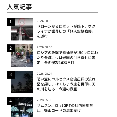
人気記事
2026.08.05
ドローンからロボットが降下、ウク
ライナが世界初の「無人空挺強襲」
を遂行
2026.08.05
ロシアの攻撃で給油所が150キロにわ
たり全滅、ウは米国の引き寄せに奔
走 全面侵攻1623日目
2026.08.04
暗い空にペルセウス座流星群の流れ
星を探し、はくちょう座を目印に天
の川を辿る 今週の夜空
2023.05.03
サムスン、ChatGPTの社内使用禁
止 機密コードの流出受け