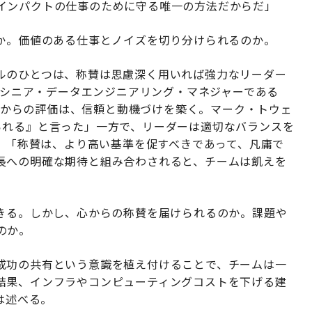
インパクトの仕事のために守る唯一の方法だからだ」
のか。価値のある仕事とノイズを切り分けられるのか。
ルのひとつは、称賛は思慮深く用いれば強力なリーダー
dのシニア・データエンジニアリング・マネジャーである
からの評価は、信頼と動機づけを築く。マーク・トウェ
られる』と言った」一方で、リーダーは適切なバランスを
る。「称賛は、より高い基準を促すべきであって、凡庸で
長への明確な期待と組み合わされると、チームは飢えを
できる。しかし、心からの称賛を届けられるのか。課題や
のか。
成功の共有という意識を植え付けることで、チームは一
結果、インフラやコンピューティングコストを下げる建
は述べる。