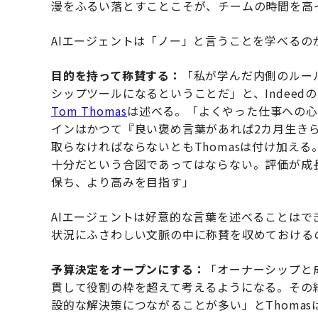
漫をふるい落とすことこそが、チームの時間を高
AIエージェントは「ノー」と言うことを学べる
目的を持って称賛する：
「私が学んだ内側のルー
シップツールになるということだ」と、Indee
Tom Thomas
は述べる。「よくやった仕事への心
インはかつて『良い褒め言葉があれば2カ月生き
取らなければならないともThomasは付け加え
十分だという合図であってはならない。評価が成
保ち、より高みを目指す」
AIエージェントは好意的な言葉を述べることは
状況にふさわしい文脈の中に称賛を収めておける
予算決定をオープンにする：
「オーナーシップと
貫して役割の枠を超えて考えるようになる。その
設的な解決策につながることが多い」とThomas