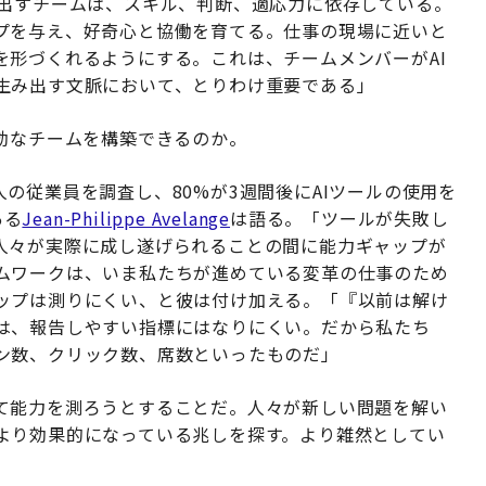
出すチームは、スキル、判断、適応力に依存している。
プを与え、好奇心と協働を育てる。仕事の現場に近いと
を形づくれるようにする。これは、チームメンバーがAI
生み出す文脈において、とりわけ重要である」
効なチームを構築できるのか。
30万人の従業員を調査し、80%が3週間後にAIツールの使用を
ある
Jean-Philippe Avelange
は語る。「ツールが失敗し
人々が実際に成し遂げられることの間に能力ギャップが
ムワークは、いま私たちが進めている変革の仕事のため
ップは測りにくい、と彼は付け加える。「『以前は解け
は、報告しやすい指標にはなりにくい。だから私たち
ン数、クリック数、席数といったものだ」
て能力を測ろうとすることだ。人々が新しい問題を解い
より効果的になっている兆しを探す。より雑然としてい