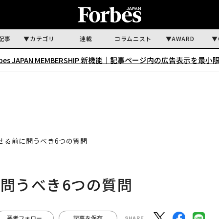
記事
カテゴリ
連載
コラムニスト
AWARD
rbes JAPAN MEMBERSHIP 新機能｜
記事ページ内の広告表示を最小
任せる前に問うべき6つの質問
に問うべき6つの質問
著者フォロー
記事を保存