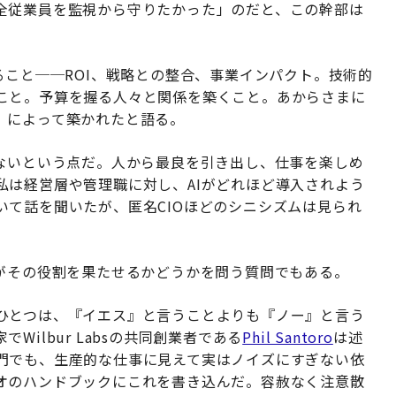
全従業員を監視から守りたかった」のだと、この幹部は
ること──ROI、戦略との整合、事業インパクト。技術的
こと。予算を握る人々と関係を築くこと。あからさまに
」によって築かれたと語る。
はないという点だ。人から最良を引き出し、仕事を楽しめ
私は経営層や管理職に対し、AIがどれほど導入されよう
いて話を聞いたが、匿名CIOほどのシニシズムは見られ
トがその役割を果たせるかどうかを問う質問でもある。
ひとつは、『イエス』と言うことよりも『ノー』と言う
ilbur Labsの共同創業者である
Phil Santoro
は述
門でも、生産的な仕事に見えて実はノイズにすぎない依
オのハンドブックにこれを書き込んだ。容赦なく注意散