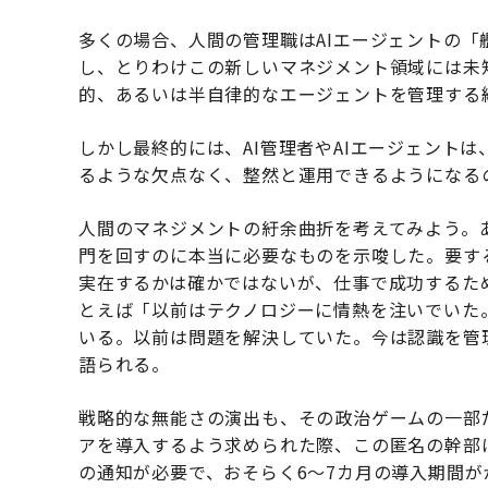
多くの場合、人間の管理職はAIエージェントの
し、とりわけこの新しいマネジメント領域には未
的、あるいは半自律的なエージェントを管理する
しかし最終的には、AI管理者やAIエージェント
るような欠点なく、整然と運用できるようになる
人間のマネジメントの紆余曲折を考えてみよう。
門を回すのに
本当に
必要なものを示唆した。要す
実在するかは確かではないが、仕事で成功するた
とえば「以前はテクノロジーに情熱を注いでいた
いる。以前は問題を解決していた。今は認識を管
語られる。
戦略的な無能さの演出も、その政治ゲームの一部
アを導入するよう求められた際、この匿名の幹部
の通知が必要で、おそらく6〜7カ月の導入期間