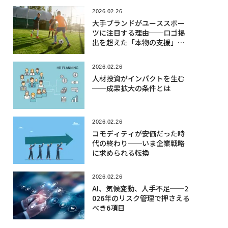
2026.02.26
大手ブランドがユーススポー
ツに注目する理由──ロゴ掲
出を超えた「本物の支援」と
は
2026.02.26
人材投資がインパクトを生む
──成果拡大の条件とは
2026.02.26
コモディティが安価だった時
代の終わり──いま企業戦略
に求められる転換
2026.02.26
AI、気候変動、人手不足──2
026年のリスク管理で押さえる
べき6項目