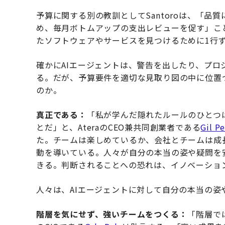
予算に関する別の教訓としてSantoroは、「
め、毎月ボトムアップの支出レビューを促す」こ
たソフトウェアやサービスを見つけるために1行
確かにAIエージェントは、警告を出したり、プ
る。だが、予算要件を適切な見取り図の中に位置
のか。
真正である：
「私が学んだ隠れたルールのひとつ
とだ」と、AteraのCEO兼共同創業者である
Gil P
た。チームは楽しめているか、会社とチームは成
動を導いている。人々が自分の本当の姿や疑問を
きる。判断されることへの恐れは、イノベーショ
人々は、AIエージェントに対して自分の本当の
階層を気にせず、強いチームをつくる：
「階層では