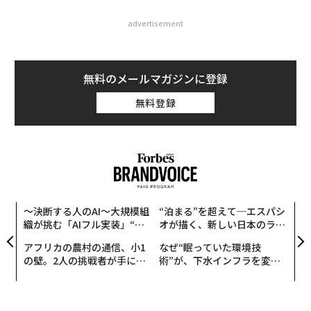
advertisement
無料のメールマガジンに登録
無料登録
ナ併
〜決断する人のAI〜大規模組
“泊まる”を超えて─エスパシ
「
k」
織が挑む「AIフル実装」“使
オが描く、新しい日本のラグ
3
ック
う”企業から“動く”企業へ【N
ジュアリー（中編）
C
アフリカの農村の通信、小1
なぜ“眠っていた環境技
革
由
TTドコモビジネス×PwC】
る
の壁。2人の挑戦者が手にし
術”が、下水インフラを変え
ク
た「次なる武器」
たのか──産総研×月島JFE
た「
アクアソリューションの10年