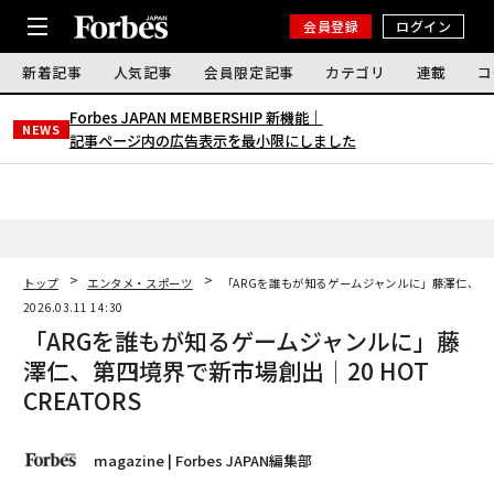
会員登録
ログイン
新着記事
人気記事
会員限定記事
カテゴリ
連載
コ
Forbes JAPAN MEMBERSHIP 新機能｜
NEWS
記事ページ内の広告表示を最小限にしました
トップ
エンタメ・スポーツ
「ARGを誰もが知るゲームジャンルに」藤澤仁、第四境
2026.03.11 14:30
「ARGを誰もが知るゲームジャンルに」藤
澤仁、第四境界で新市場創出│20 HOT
CREATORS
magazine | Forbes JAPAN編集部