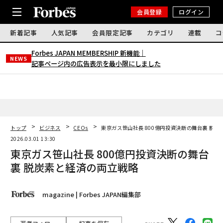
会員登録
ログイン
新着記事
人気記事
会員限定記事
カテゴリ
連載
コ
Forbes JAPAN MEMBERSHIP 新機能｜
NEWS
記事ページ内の広告表示を最小限にしました
トップ
ビジネス
CEOs
東京ガス笹山社長 800億円投資決断の舞台裏 脱
2026.03.01 13:30
東京ガス笹山社長 800億円投資決断の舞台
裏 脱炭素と経済の両立戦略
magazine | Forbes JAPAN編集部