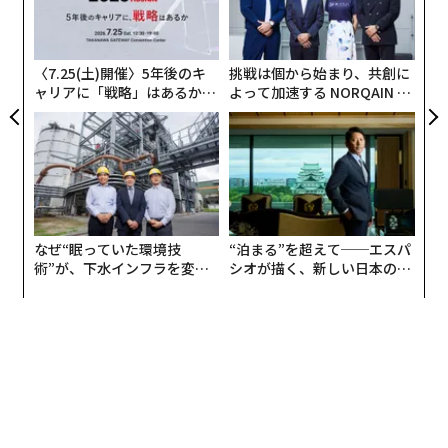
内
な
グ
実
全
〈7.25(土)開催〉5年後のキ
挑戦は個から始まり、共創に
ャリアに「戦略」はあるか。
よって加速する NORQAIN JA
トップエグゼクティブのキャ
PAN 特別座談会
リアに触れる1日│CAREER S
UMMIT 2026
なぜ“眠っていた環境技
“泊まる”を超えて──エスパ
術”が、下水インフラを変え
シオが描く、新しい日本のラ
たのか──産総研×月島JFE
グジュアリー（前編）
アクアソリューションの10年