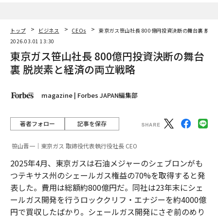
トップ
ビジネス
CEOs
東京ガス笹山社長 800億円投資決断の舞台裏 脱
2026.03.01 13:30
東京ガス笹山社長 800億円投資決断の舞台
裏 脱炭素と経済の両立戦略
magazine | Forbes JAPAN編集部
著者フォロー
記事を保存
笹山晋一｜東京ガス 取締役代表執行役社長 CEO
2025年4月、東京ガスは石油メジャーのシェブロンがも
つテキサス州のシェールガス権益の70%を取得すると発
表した。費用は総額約800億円だ。同社は23年末にシェ
ールガス開発を行うロッククリフ・エナジーを約4000億
円で買収したばかり。シェールガス開発にさぞ前のめり