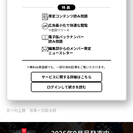
文＝村上敬 写真＝苅部太郎