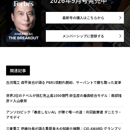
2026年9月号発売中
最新号の購入はこちらから
メンバーシップに登録する
関連記事
古河電工 森平英也が語る PBR1倍割れ脱却、サーバントで勝ち取った変革
世界2位のナベルが挑む売上高1000億円 卵生産の垂直統合モデル：南部隆
彦×入山章栄
アンソロピック「暴走しないAI」が稼ぐ唯一の道：共同創業者 ダニエラ・
アモデイ
三菱重工 伊藤社長が語る重厚長大の知能化戦略：CIO AWARD グランプリ