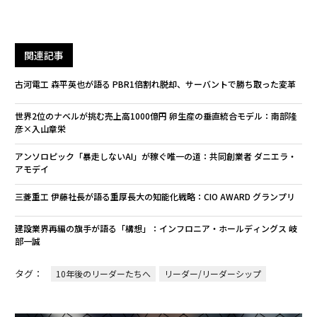
関連記事
古河電工 森平英也が語る PBR1倍割れ脱却、サーバントで勝ち取った変革
世界2位のナベルが挑む売上高1000億円 卵生産の垂直統合モデル：南部隆
彦×入山章栄
アンソロピック「暴走しないAI」が稼ぐ唯一の道：共同創業者 ダニエラ・
アモデイ
三菱重工 伊藤社長が語る重厚長大の知能化戦略：CIO AWARD グランプリ
建設業界再編の旗手が語る「構想」：インフロニア・ホールディングス 岐
部一誠
タグ：
10年後のリーダーたちへ
リーダー/リーダーシップ