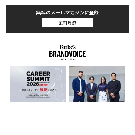
無料のメールマガジンに登録
無料登録
A
顧客
pa
内
な
グ
実
全
〈7.25(土)開催〉5年後のキ
挑戦は個から始まり、共創に
ャリアに「戦略」はあるか。
よって加速する NORQAIN JA
トップエグゼクティブのキャ
PAN 特別座談会
リアに触れる1日│CAREER S
UMMIT 2026