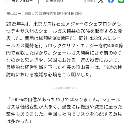
著者フォロー
記事を保存
笹山晋一｜東京ガス 取締役代表執行役社長 CEO
2025年4月、東京ガスは石油メジャーのシェブロンがも
つテキサス州のシェールガス権益の70%を取得すると発
表した。費用は総額約800億円だ。同社は23年末にシェ
ールガス開発を行うロッククリフ・エナジーを約4000億
円で買収したばかり。シェールガス開発にさぞ前のめり
なのかと思いきや、米国における一連の投資において、
最終的な経営判断を下した社長の笹山晋一は、当時の検
討時における複雑な心境をこう明かした。
advertisement
「100%の自信があったわけではありません。シェール
ガスは価格変動が大きく、過去には撤退や減損に至った
案件もありました。今回も社内でリスクを心配する意見
は多かった」