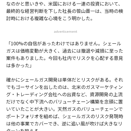
なのかと思いきや、米国における一連の投資において、
最終的な経営判断を下した社長の笹山晋一は、当時の検
討時における複雑な心境をこう明かした。
advertisement
「100%の自信があったわけではありません。シェール
ガスは価格変動が大きく、過去には撤退や減損に至った
案件もありました。今回も社内でリスクを心配する意見
は多かった」
確かにシェールガス開発は単体だとリスクがある。それ
でもゴーサインを出したのは、北米のガスマーケティン
グ・トレーディング会社への出資など、資源開発の上流
だけでなく中下流へのバリューチェーン構築を念頭に置
いていたことが大きい。天然ガスのバリューチェーンで
ポートフォリオを組めば、シェールガスのリスク発現時
は他の事業でカバーでき、逆に追い風が吹けば大きなリ
ターンを狙える。