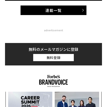
連載一覧
advertisement
無料のメールマガジンに登録
無料登録
A
顧客
pa