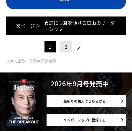
異論にも耳を傾ける笹山のリーダ
次ページ ＞
ーシップ
1
2
文＝村上敬 写真＝苅部太郎
2026年9月号発売中
最新号の購入はこちらから
メンバーシップに登録する