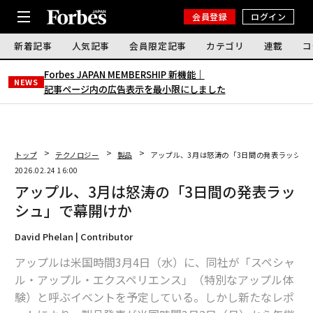
会員登録
ログイン
新着記事
人気記事
会員限定記事
カテゴリ
連載
コ
Forbes JAPAN MEMBERSHIP 新機能｜
NEWS
記事ページ内の広告表示を最小限にしました
トップ
テクノロジー
製品
アップル、3月は怒涛の「3日間の発表ラッシュ
2026.02.24 16:00
アップル、3月は怒涛の「3日間の発表ラッ
シュ」で幕開けか
David Phelan | Contributor
アップルは米国時間3月4日（水）に、同社が「スペシャ
ル・アップル・エクスペリエンス」（特別なアップル体
験）と呼ぶイベントを予定している。しかし新たなレポ