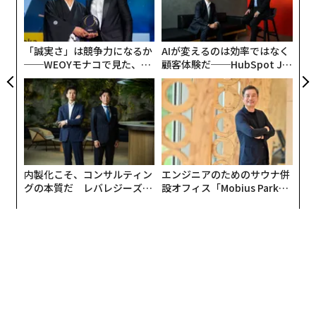
0年
ク
た「
「誠実さ」は競争力になるか
AIが変えるのは効率ではなく
──WEOYモナコで見た、く
顧客体験だ──HubSpot Ja
ら寿司の経営哲学
panが語る「Grow Better」
な組織のつくり方
内製化こそ、コンサルティン
エンジニアのためのサウナ併
グの本質だ レバレジーズが
設オフィス「Mobius Park」
実践する、次世代ファームの
がオープン──タマディック
全貌
が健康経営を徹底する理由