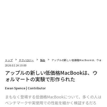
翻訳＝酒匂寛
2026年9月号発売中
トップ
テクノロジー
製品
アップルの新しい低価格MacBookは、ウォル
2026.02.24 10:00
アップルの新しい低価格MacBookは、ウ
最新号の購入はこちらから
ォルマートの実験で形作られた
Ewan Spence | Contributor
メンバーシップに登録する
まもなく登場する低価格MacBookについて、多くの人は
ベンチマークや実使用での性能を細かく検証するだろ