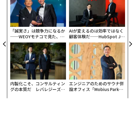
能が持て余される場面は少なくない。
advertisement
FE
ン
革
0年
ク
た「
「誠実さ」は競争力になるか
AIが変えるのは効率ではなく
──WEOYモナコで見た、く
顧客体験だ──HubSpot Ja
ら寿司の経営哲学
panが語る「Grow Better」
な組織のつくり方
内製化こそ、コンサルティン
エンジニアのためのサウナ併
グの本質だ レバレジーズが
設オフィス「Mobius Park」
実践する、次世代ファームの
がオープン──タマディック
全貌
が健康経営を徹底する理由