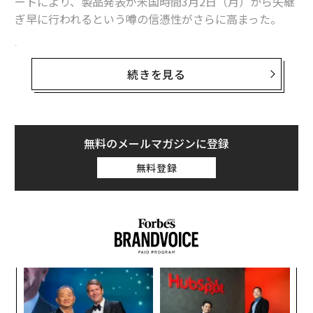
ートにより、製品発表が米国時間3月2日（月）から矢継
ぎ早に行われるという噂の信憑性がさらに高まった。
3月2日、3月3日、3月4日にそれぞれ新製品をお
披露目か
続きを見る
ブルームバーグのマーク・ガーマン記者は、最新のニュ
ースレター「
Power On
」で、3日間にわたる発表が行わ
れると報じた。
無料のメールマガジンに登録
「私が聞いたところでは、アップルは3日間の怒涛の発
無料登録
表ラッシュを計画しています。いずれも米国時間の月曜
日（3月2日）、火曜日（3月3日）、水曜日（3月4日）に
それぞれ新製品のお披露目があり、最終日にはアップル
が発表した製品のハンズオン（実機体験）の場を設ける
予定です」とガーマンは述べている。「同社は3月4日の
集まりを『スペシャル・アップル・エクスペリエンス』
目
と銘打っており、一部の報道関係者がニューヨーク、ロ
変え
の
FE
ン
ンドン、上海の会場に招待されるとのことです」。
革