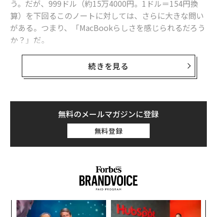
う。だが、999ドル（約15万4000円。1ドル＝154円換
算）を下回るこのノートに対しては、さらに大きな問い
関連記事
がある。つまり、「MacBookらしさを感じられるだろう
か？」だ。
アップル、3月4日に特別イベントを3都市で開催 iPhone 17eや低価格Ma
c登場か
いつの間にか、アップルのノートは、いつでもどこでも
続きを見る
アップルの新しい低価格MacBookは、ウォルマートの実験で形作られた
何でもこなせる携帯型ワークステーションになった。パ
ワーと性能の象徴だが、価格もそれに見合う。2020年に
iPhone 17eの発売日──アップルが最新製品を投入する正確な時期は？
MacBook AirとM1 Apple Siliconチップセットが登場し
アップル「iPhone 18 Pro」、記録破りの電源強化を実現か
た際、エントリーモデルのベンチマークは競合の2倍超
無料のメールマガジンに登録
に伸びた。
性能の向上
はそれ以降も着実に続いている。
無料登録
アップルにはMacBook発売における「失敗を取り戻す」チャンスがある
それは、開発者、映像・音声エンジニアリング、ライブ
iPhone
スマートフォン
Apple/アップル
iPad
Mac
メディア制作など、携帯型ワークステーションを必要と
タグ：
パソコン
うわさ/リーク
イベント
MacBook Pro
する人にとっては朗報だ。こうした用途では、性能がだ
ぶつくことはない。一方、主な利用目的がウェブ閲覧、
MacBook Air
MacBook
読書、軽いSNS、文書編集といった人は、ベースモデル
目
のMacBook Airで十分満足できるだろう。それでも、性
変え
の