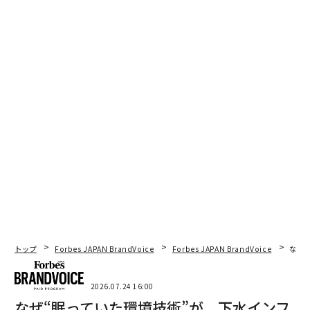
トップ
Forbes JAPAN BrandVoice
Forbes JAPAN BrandVoice
なぜ
2026.07.24 16:00
なぜ“眠っていた環境技術”が、下水インフ