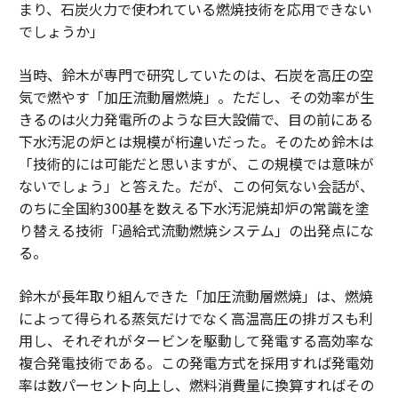
まり、石炭火力で使われている燃焼技術を応用できない
でしょうか」
当時、鈴木が専門で研究していたのは、石炭を高圧の空
気で燃やす「加圧流動層燃焼」。ただし、その効率が生
きるのは火力発電所のような巨大設備で、目の前にある
下水汚泥の炉とは規模が桁違いだった。そのため鈴木は
「技術的には可能だと思いますが、この規模では意味が
ないでしょう」と答えた。だが、この何気ない会話が、
のちに全国約300基を数える下水汚泥焼却炉の常識を塗
り替える技術「過給式流動燃焼システム」の出発点にな
る。
鈴木が長年取り組んできた「加圧流動層燃焼」は、燃焼
によって得られる蒸気だけでなく高温高圧の排ガスも利
用し、それぞれがタービンを駆動して発電する高効率な
複合発電技術である。この発電方式を採用すれば発電効
率は数パーセント向上し、燃料消費量に換算すればその