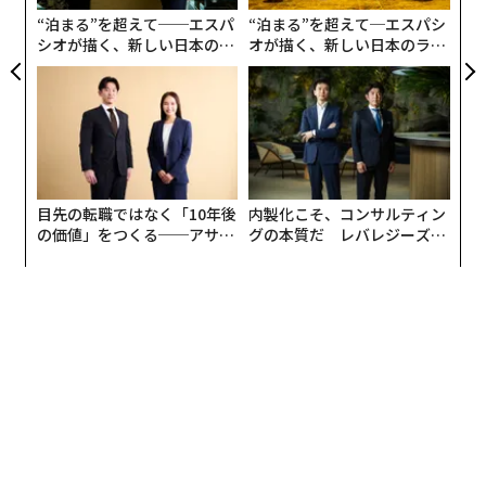
ア
“泊まる”を超えて──エスパ
“泊まる”を超えて─エスパシ
シオが描く、新しい日本のラ
オが描く、新しい日本のラグ
グジュアリー（前編）
ジュアリー（中編）
目先の転職ではなく「10年後
内製化こそ、コンサルティン
の価値」をつくる──アサイ
グの本質だ レバレジーズが
ンの長期伴走型支援とは
実践する、次世代ファームの
全貌