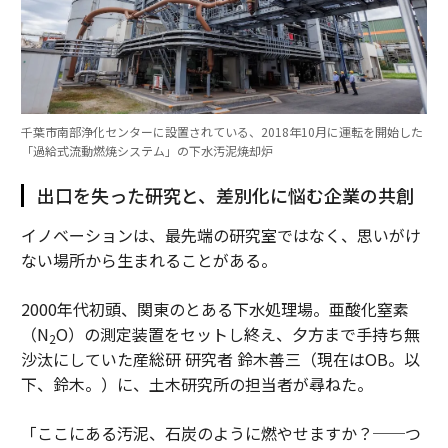
千葉市南部浄化センターに設置されている、2018年10月に運転を開始した
「過給式流動燃焼システム」の下水汚泥焼却炉
出口を失った研究と、差別化に悩む企業の共創
イノベーションは、最先端の研究室ではなく、思いがけ
ない場所から生まれることがある。
2000年代初頭、関東のとある下水処理場。亜酸化窒素
（N
O）の測定装置をセットし終え、夕方まで手持ち無
2
沙汰にしていた産総研 研究者 鈴木善三（現在はOB。以
下、鈴木。）に、土木研究所の担当者が尋ねた。
「ここにある汚泥、石炭のように燃やせますか？──つ