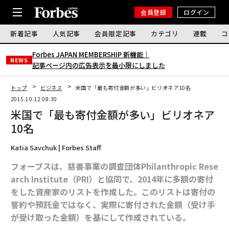
会員登録
ログイン
新着記事
人気記事
会員限定記事
カテゴリ
連載
コ
Forbes JAPAN MEMBERSHIP 新機能｜
NEWS
記事ページ内の広告表示を最小限にしました
トップ
ビジネス
米国で「最も寄付金額が多い」ビリオネア10名
2015.10.12 08:30
米国で「最も寄付金額が多い」ビリオネア
10名
Katia Savchuk | Forbes Staff
フォーブスは、慈善事業の調査団体Philanthropic Rese
arch Institute（PRI）と協同で、2014年に多額の寄付
をした資産家のリストを作成した。このリストは寄付の
誓約や預託金ではなく、実際に寄付された金額（受け手
が受け取った金額）を基にして作成されている。