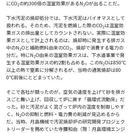
にCO
の約300倍の温室効果があるN
Oが出ることだ。
2
2
下水汚泥の焼却処分では、下水汚泥はバイオマスとして
扱われる。そのため、汚泥を燃焼した際のCO
は温室効
2
果ガスの排出量としてカウントされない。実際に温室効
果ガスとして計上されるのは、焼却時に発生する排ガス
中のN
Oと補助燃料由来のCO
、焼却で消費する電力の
2
2
分だ。特にN
O由来の温室効果ガスは、下水道事業で発
2
生する温室効果ガスの約2割も占める。このN
Oは850℃
2
以上の熱で窒素に分解されるが、当時の通常焼却は80
0℃前後にとどまっていた。
そこで各社が競ったのが、空気の速度を上げて砂を排ガ
スごと舞い上げ、回収して炉に戻す「循環式流動床」だ
った。砂と汚泥がよく混ざって炉内の温度を制御しやす
く、N
Oの抑制と燃料・電力費の削減が見込めるから
2
だ。当時、月島機械で汚泥焼却炉の研究開発プロジェク
トリーダーを務めていた寺腰和由（現：月島環境エンジ