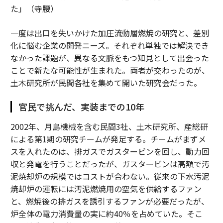
た」（寺腰）
一度は出口を失いかけた加圧流動層燃焼の研究と、差別
化に悩む企業の開発ニーズ。それぞれ単独では解決でき
なかった課題が、異なる文脈をもつ知見として出会った
ことで新たな可能性が生まれた。両者が交わったのが、
土木研究所が民間各社を集めて開いた研究会だった。
官民で挑んだ、実装までの10年
2002年、月島機械を含む民間3社、土木研究所、産総研
による第1期の研究チームが発足する。チームがまずメ
スを入れたのは、排ガスでガスタービンを回し、動力回
収と発電を行うことだったが、ガスタービンは高額で汚
泥焼却炉の規模ではコストが合わない。従来の下水汚泥
焼却炉の運転には汚泥燃焼用の空気を供給するファン
と、燃焼後の排ガスを誘引するファンが必要だったが、
炉全体の電力消費量の実に約40％を占めていた。そこ