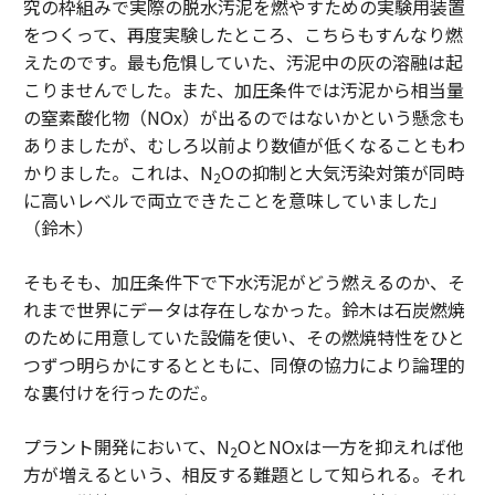
究の枠組みで実際の脱水汚泥を燃やすための実験用装置
をつくって、再度実験したところ、こちらもすんなり燃
えたのです。最も危惧していた、汚泥中の灰の溶融は起
こりませんでした。また、加圧条件では汚泥から相当量
の窒素酸化物（NOx）が出るのではないかという懸念も
ありましたが、むしろ以前より数値が低くなることもわ
かりました。これは、N
Oの抑制と大気汚染対策が同時
2
に高いレベルで両立できたことを意味していました」
（鈴木）
そもそも、加圧条件下で下水汚泥がどう燃えるのか、そ
れまで世界にデータは存在しなかった。鈴木は石炭燃焼
のために用意していた設備を使い、その燃焼特性をひと
つずつ明らかにするとともに、同僚の協力により論理的
な裏付けを行ったのだ。
プラント開発において、N
OとNOxは一方を抑えれば他
2
方が増えるという、相反する難題として知られる。それ