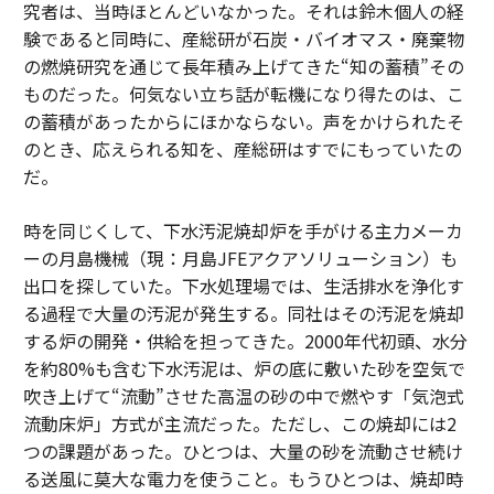
究者は、当時ほとんどいなかった。それは鈴木個人の経
験であると同時に、産総研が石炭・バイオマス・廃棄物
の燃焼研究を通じて長年積み上げてきた“知の蓄積”その
ものだった。何気ない立ち話が転機になり得たのは、こ
の蓄積があったからにほかならない。声をかけられたそ
のとき、応えられる知を、産総研はすでにもっていたの
だ。
時を同じくして、下水汚泥焼却炉を手がける主力メーカ
ーの月島機械（現：月島JFEアクアソリューション）も
出口を探していた。下水処理場では、生活排水を浄化す
る過程で大量の汚泥が発生する。同社はその汚泥を焼却
する炉の開発・供給を担ってきた。2000年代初頭、水分
を約80%も含む下水汚泥は、炉の底に敷いた砂を空気で
吹き上げて“流動”させた高温の砂の中で燃やす「気泡式
流動床炉」方式が主流だった。ただし、この焼却には2
つの課題があった。ひとつは、大量の砂を流動させ続け
る送風に莫大な電力を使うこと。もうひとつは、焼却時