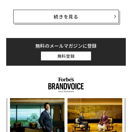
上位に並ぶのはマイケル・ブルームバーグ、ウォーレ
ン・バフェット、ビル・ゲイツ、ジム・ウォルトン（ウ
続きを見る
ォルマート創業者一族）と、フォーブスの「米国で最も
富裕な400名（Forbes 400）」にも選ばれた、全米トッ
プレベルの富豪らだ。ウォルトン一族は過去2年間、多
額の寄付を行ってきたが、その額は彼らが築きあげた富
無料のメールマガジンに登録
のわずか4％に過ぎない。
無料登録
そうかと思えば、デューティーフリーショッパーズ（DF
S）の共同創業者チャック・フィー二―は、自らのビリ
オネア生活を返上し、昨年は4億3400万ドル（約520億4
000万円）を寄付している。過去何年にも渡り、学校や
研究施設の建設事業に推定総額70億ドル（約8395億円）
革
を寄付した彼は、現在は借家住まいだ。
ク
た「
な
術
た