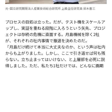
元･国立研究開発法人産業技術総合研究所 上級主任研究員 鈴木善三
プロセスの目処は立った。だが、テスト機をスケールア
ップし、実証を重ねる段階に入ろうという矢先、プロジ
ェクトは存続の危機に直面する。月島機械を除く2社
が、それぞれの社内事情で撤退を決めたのだ。
「月島だけ続けて本当に大丈夫なのか、という声は社内
からも上がりました。しかし、ここで引き返せば何も残
らない。立ち止まってはいけない、と上層部を必死に説
得しました。ただ、私たち1社だけでは、どんなに画期
的でも世の中に浸透させるのは難しいとも感じていた。
そこで、知り合いがいた同業の三機工業さんに声を掛
け、賛同してもらえることになりました」（寺腰）
05年、月島機械、三機工業、土木研究所、産総研による
第2期の研究が始動。翌06年には、新たにプロジェクト
に加わった三機工業の尽力により、北海道・長万部町