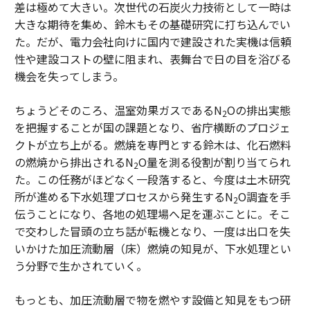
差は極めて大きい。次世代の石炭火力技術として一時は
大きな期待を集め、鈴木もその基礎研究に打ち込んでい
た。だが、電力会社向けに国内で建設された実機は信頼
性や建設コストの壁に阻まれ、表舞台で日の目を浴びる
機会を失ってしまう。
ちょうどそのころ、温室効果ガスであるN
Oの排出実態
2
を把握することが国の課題となり、省庁横断のプロジェ
クトが立ち上がる。燃焼を専門とする鈴木は、化石燃料
の燃焼から排出されるN
O量を測る役割が割り当てられ
2
た。この任務がほどなく一段落すると、今度は土木研究
所が進める下水処理プロセスから発生するN
O調査を手
2
伝うことになり、各地の処理場へ足を運ぶことに。そこ
で交わした冒頭の立ち話が転機となり、一度は出口を失
いかけた加圧流動層（床）燃焼の知見が、下水処理とい
う分野で生かされていく。
もっとも、加圧流動層で物を燃やす設備と知見をもつ研