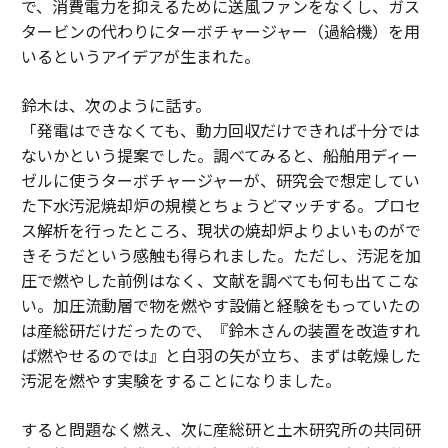
で、消費電力を抑えるために送風ファンをなくし、ガス
タービンの代わりにターボチャージャー（過給機）を用
いるというアイデアが生まれた。
鈴木は、次のように話す。
「発電はできなくても、動力回収だけできれば十分では
ないかという提案でした。調べてみると、船舶用ディー
ゼルに使うターボチャージャーが、研究会で想定してい
た下水汚泥焼却炉の規模とちょうどマッチする。プロセ
ス解析を行ったところ、現状の焼却炉よりよいものがで
きそうだという感触も得られました。ただし、汚泥を加
圧で燃やした前例はなく、文献を調べても何も出てこな
い。加圧流動層で物を燃やす設備と経験をもっていたの
は産総研だけだったので、『鈴木さんの装置を改造すれ
ば燃やせるのでは』と白羽の矢が立ち、まずは乾燥した
汚泥を燃やす実験をすることになりました。
すると問題なく燃え、次に産総研と土木研究所の共同研