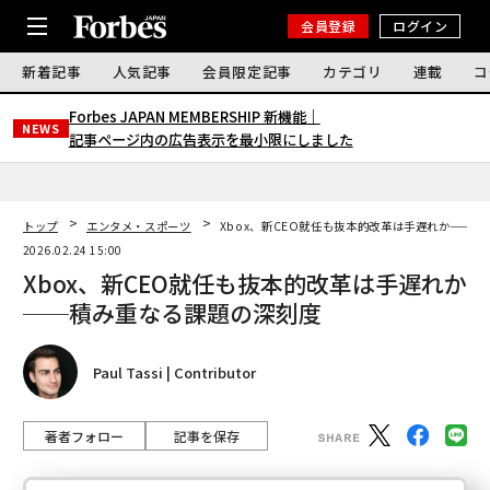
会員登録
ログイン
新着記事
人気記事
会員限定記事
カテゴリ
連載
コ
Forbes JAPAN MEMBERSHIP 新機能｜
NEWS
記事ページ内の広告表示を最小限にしました
トップ
エンタメ・スポーツ
Xbox、新CEO就任も抜本的改革は手遅れか──
2026.02.24 15:00
Xbox、新CEO就任も抜本的改革は手遅れか
──積み重なる課題の深刻度
Paul Tassi | Contributor
著者フォロー
記事を保存