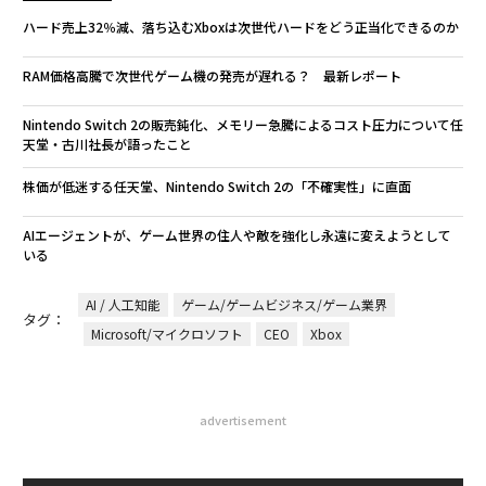
ハード売上32％減、落ち込むXboxは次世代ハードをどう正当化できるのか
RAM価格高騰で次世代ゲーム機の発売が遅れる？ 最新レポート
Nintendo Switch 2の販売鈍化、メモリー急騰によるコスト圧力について任
天堂・古川社長が語ったこと
株価が低迷する任天堂、Nintendo Switch 2の「不確実性」に直面
AIエージェントが、ゲーム世界の住人や敵を強化し永遠に変えようとして
いる
AI / 人工知能
ゲーム/ゲームビジネス/ゲーム業界
タグ：
Microsoft/マイクロソフト
CEO
Xbox
advertisement