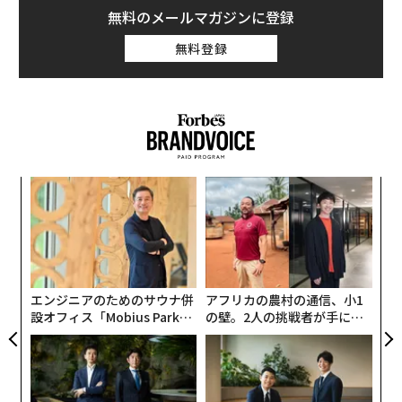
無料のメールマガジンに登録
無料登録
挑
よっ
PA
目
の
ン
エンジニアのためのサウナ併
アフリカの農村の通信、小1
設オフィス「Mobius Park」
の壁。2人の挑戦者が手にし
がオープン──タマディック
た「次なる武器」
が健康経営を徹底する理由