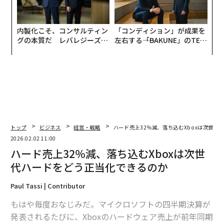
内製化こそ、コンサルティン
「コンディション」が成果を
グの本質だ レバレジーズが
左右する――「BAKUNE」のTEN
実践する、次世代ファームの
TIALが支える「挑戦者の明
全貌
日」
トップ
ビジネス
経営・戦略
ハード売上32％減、落ち込むXboxは次世代
2026.02.02 11:00
ハード売上32％減、落ち込むXboxは次世
代ハードをどう正当化できるのか
Paul Tassi | Contributor
もはや毎度おなじみだ。マイクロソフトの四半期決算が
発表されるたびに、Xboxのハードウェア売上が前年同期