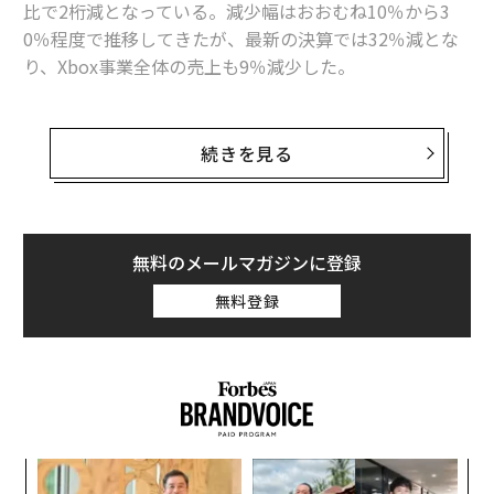
比で2桁減となっている。減少幅はおおむね10％から3
0％程度で推移してきたが、最新の決算では32％減とな
り、Xbox事業全体の売上も9％減少した。
こうした事態が起きている理由は、大きな謎ではない。
マイクロソフトは長年にわたり、「Xbox本体を所有しな
続きを見る
ければゲームが遊べない」という前提を徐々に弱めてき
た。かつてそれは、スマートテレビやタブレットなど、
他のデバイスで多くのXboxタイトルを遊ぶことができる
という売り文句だった。現在ではそれをさらに推し進
無料のメールマガジンに登録
め、ほぼすべての自社作品を、発売初日、またはしばら
無料登録
く経ってから、Nintendo SwitchやPlayStationといった
競合プラットフォームにも提供するようになっている。
さらに価格引き上げの問題もある。マイクロソフトはこ
れを市場環境のせいだとし、ソニーも同様に値上げを余
儀なくされてはいるが、それでもソニーはハードウェア
挑
売上が32％も落ち込む事態にはなっていないし、Xbox S