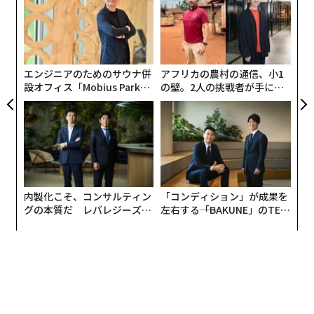
よっ
eries Xが800ドル（編注：日本の推定小売価格は
PA
目
8万7980 円
）という水準まで上がるような極端な価格設
の
定も行っていない。しかも、より高性能なPlayStation 5
ン
Proでさえ、米国ではそれより安価である。
エンジニアのためのサウナ併
アフリカの農村の通信、小1
設オフィス「Mobius Park」
の壁。2人の挑戦者が手にし
がオープン──タマディック
た「次なる武器」
が健康経営を徹底する理由
内製化こそ、コンサルティン
「コンディション」が成果を
グの本質だ レバレジーズが
左右する――「BAKUNE」のTEN
実践する、次世代ファームの
TIALが支える「挑戦者の明
全貌
日」