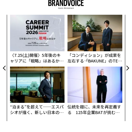
からではない。会社が次のフェーズに進むには、異なる
タイプのリーダーが必要だと彼自身が考えたからであ
小1
パ
る。派手なパフォーマンスもなければ、追い出されたわ
にし
技
けでもない。会社が苦境に立たされているわけでもな
無
挑
い。実際、ほとんどの指標でSnykは好調だ。マッケイが
防
よっ
7年前に経営を引き継いだとき、同社の売上高は約200万
PA
ドルだった。現在、Snykの売上高は数億ドル規模に達
〈7.25(土)開催〉5年後のキ
「コンディション」が成果を
し、顧客数は約4800社、プラットフォームは年間数十億
ャリアに「戦略」はあるか。
左右する――「BAKUNE」のTEN
件のAPIコールを処理している。
トップエグゼクティブのキャ
TIALが支える「挑戦者の明
リアに触れる1日│CAREER S
日」
UMMIT 2026
advertisement
では、なぜ去るのか。
“泊まる”を超えて──エスパ
伝統を礎に、未来を再定義す
シオが描く、新しい日本のラ
る 125年企業BATが挑むス
開発者セキュリティからAIセキュリティへ
グジュアリー（前編）
モークレスな未来
先週、マッケイに会い、この決断について話を聞いた。