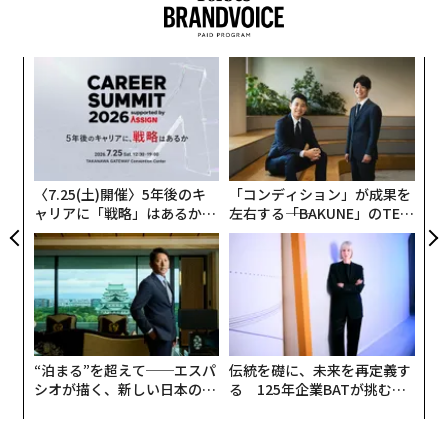
いるために必要なスキルが変わる新時代に入るなら、そ
けでもない。会社が苦境に立たされているわけでもな
れを認識しなければならない」
い。実際、ほとんどの指標でSnykは好調だ。マッケイが
小1
パ
7年前に経営を引き継いだとき、同社の売上高は約200万
彼は繰り返し立ち返る原則に言及した。リーダーは「ハ
にし
技
ドルだった。現在、Snykの売上高は数億ドル規模に達
ングリー」で「謙虚」で「賢く」あるべきだという原則
無
し、顧客数は約4800社、プラットフォームは年間数十億
挑
防
だ。謙虚であるとは、会社が次に必要とするものに対し
よっ
件のAPIコールを処理している。
て、自分が最適な人物ではないかもしれないと認識する
PA
ことだと彼は言う。
〈7.25(土)開催〉5年後のキ
「コンディション」が成果を
では、なぜ去るのか。
ャリアに「戦略」はあるか。
左右する――「BAKUNE」のTEN
「会社の人々を本当に信じているなら、常に彼らにとっ
トップエグゼクティブのキャ
TIALが支える「挑戦者の明
開発者セキュリティからAIセキュリティへ
リアに触れる1日│CAREER S
日」
て正しいことをする」と彼は強調した。「エゴは脇に置
UMMIT 2026
かなければならない」
先週、マッケイに会い、この決断について話を聞いた。
彼は自身の考えを率直に語ってくれた。同社は2024年半
私にはこの考えがよく理解できる。というのも、私自
ばから大胆な方向転換を進めてきた。開発者セキュリテ
身、テクノロジーと生産性全般におけるAIという広いテ
ィ企業としてのルーツから、AIセキュリティ企業へとポ
“泊まる”を超えて──エスパ
伝統を礎に、未来を再定義す
ーマで、同様の課題と向き合ってきたからだ。新しいテ
シオが描く、新しい日本のラ
る 125年企業BATが挑むス
ジショニングを変えたのだ。きっかけは、コード生成コ
クノロジーを見て、今やっていることをより速く、より
グジュアリー（前編）
モークレスな未来
パイロット（AIによるコーディング支援ツール）の爆発
良くできると考えるのは簡単だ。しかし、より難しい問
的な普及と、それが生み出す新たな攻撃対象領域だっ