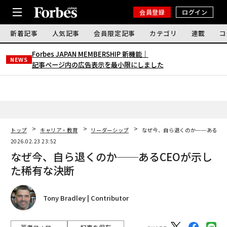
会員登録
ログイン
新着記事
人気記事
会員限定記事
カテゴリ
連載
コ
Forbes JAPAN MEMBERSHIP 新機能｜
NEWS
記事ページ内の広告表示を最小限にしました
トップ
キャリア・教育
リーダーシップ
なぜ今、自ら退くのか──あるCE
2026.02.23 23:52
なぜ今、自ら退くのか──あるCEOが示し
た稀有な決断
Tony Bradley | Contributor