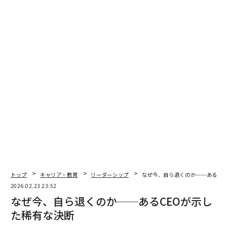
彼は自身の考えを率直に語ってくれた。同社は2024年半
ばから大胆な方向転換を進めてきた。開発者セキュリテ
ィ企業としてのルーツから、AIセキュリティ企業へとポ
ジショニングを変えたのだ。きっかけは、コード生成コ
パイロット（AIによるコーディング支援ツール）の爆発
的な普及と、それが生み出す新たな攻撃対象領域だっ
た。マッケイによれば、同社はAIセキュリティ専門の独
立した事業部門を立ち上げ、従来のやり方にとらわれな
い人材を配置したという。
「AIセキュリティに特化した別組織を隔離して立ち上
げ、この事業を知らない人材で構築した」とマッケイは
説明する。「まったく異なるマインドセットが必要だっ
た。あらゆることをひっくり返す必要があったのだ」
トップ
キャリア・教育
リーダーシップ
なぜ今、自ら退くのか──あるCE
2026.02.23 23:52
この賭けは成功した。SnykはAI Trust Platformをローン
なぜ今、自ら退くのか──あるCEOが示し
チし、総契約額で2億ドル以上を獲得した。現在、同社
た稀有な決断
は年間67億5000万件のセキュリティテストを実施し、4