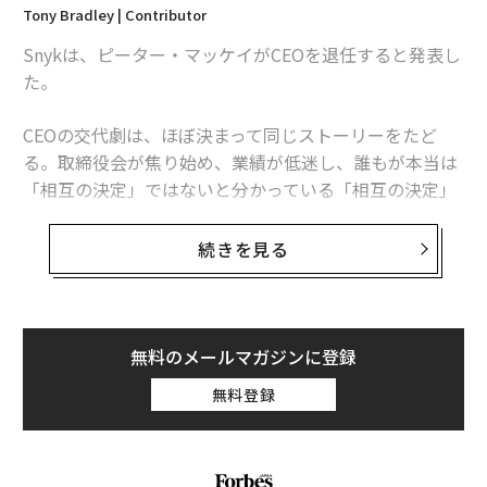
60億件のAPIコールを処理している。550社以上の顧客が
Tony Bradley | Contributor
SnykのAIセキュリティ機能を積極的にテストしている。
Snykは、ピーター・マッケイがCEOを退任すると発表し
た。
バトンを渡すべきタイミングを知る
CEOの交代劇は、ほぼ決まって同じストーリーをたど
ここからがマッケイの決断の興味深いところであり、率
る。取締役会が焦り始め、業績が低迷し、誰もが本当は
直に言って稀有な点である。
「相互の決定」ではないと分かっている「相互の決定」
が下される。プレスリリースには「新たな機会を追求」
彼は会社が次に何を必要としているかを見極め、それは
「エキサイティングな新章」といった慎重に選ばれた言
続きを見る
自分ではないと結論づけた。失敗したからではない。Sa
葉が並ぶ。それは企業の茶番劇であり、業界の誰もが行
aS企業を200万ドルから数億ドル規模に成長させるため
間を読む術を心得ている。
に必要なスキルと、2026年以降にプロダクト主導のAIセ
キュリティ企業を率いるために必要なスキルは、根本的
しかし、
Snyk
で起きていることは違う。
無料のメールマガジンに登録
に異なるからだ。
無料登録
ピーター・マッケイ
が退任するのは、何か問題が起きた
「このAI時代の勝者となるのは、AIロードマップを革新
からではない。会社が次のフェーズに進むには、異なる
し続け、実行し続ける人々だ」とマッケイは語る。「今
タイプのリーダーが必要だと彼自身が考えたからであ
日はプロダクト主導の動きが求められている。会社を率
る。派手なパフォーマンスもなければ、追い出されたわ