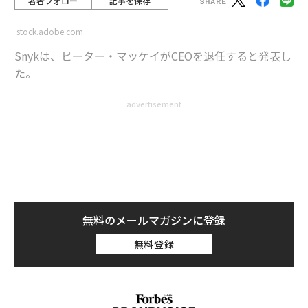
著者フォロー
記事を保存
stock.adobe.com
Snykは、ピーター・マッケイがCEOを退任すると発表し
た。
advertisement
CEOの交代劇は、ほぼ決まって同じストーリーをたど
る。取締役会が焦り始め、業績が低迷し、誰もが本当は
「相互の決定」ではないと分かっている「相互の決定」
が下される。プレスリリースには「新たな機会を追求」
「エキサイティングな新章」といった慎重に選ばれた言
葉が並ぶ。それは企業の茶番劇であり、業界の誰もが行
無料のメールマガジンに登録
間を読む術を心得ている。
無料登録
しかし、
Snyk
で起きていることは違う。
ピーター・マッケイ
が退任するのは、何か問題が起きた