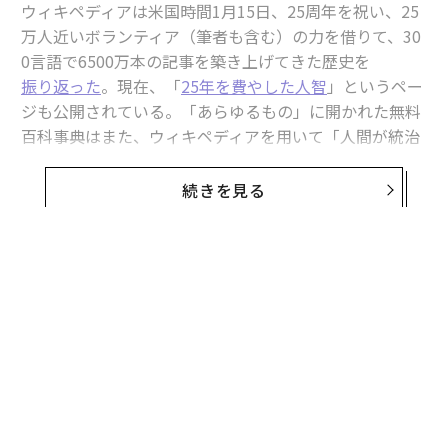
ウィキペディアは米国時間1月15日、25周年を祝い、25
万人近いボランティア（筆者も含む）の力を借りて、30
0言語で6500万本の記事を築き上げてきた歴史を
振り返った
。現在、「
25年を費やした人智
」というペー
ジも公開されている。「あらゆるもの」に開かれた無料
百科事典はまた、ウィキペディアを用いて「人間が統治
する知識を各自のプラットフォームへ大規模に統合」す
るAIパートナーを
発表
して祝った。対象企業にはアマゾ
続きを見る
ン、メタ、マイクロソフト、ミストラルAI（Mistral A
I）、パープレキシティ（Perplexity）が含まれ、既存パ
ートナーのグーグル、エコシア（Ecosia）、ノミック
（Nomic）、プレイアス（Pleias）、プロラタ（ProRat
無料のメールマガジンに登録
a）、リーフ・メディア（Reef Media）に加わった。
無料登録
創設者のジミー・ウェールズが最初に書いた言
葉は、「Hello World」
25年前、ウィキペディア創設者のジミー・ウェールズが
最初に書いた言葉は、当然ながら、プログラマーが新し