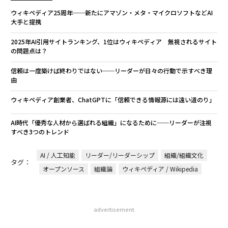
ウィキペディア25周年──新たにアマゾン・メタ・マイクロソフトなどAI
大手と提携
2025年AI引用サイトランキング、1位はウィキペディア 無視されるサイト
の問題点は？
信頼は一度築けば終わりではない──リーダーが日々の行動で示すべき理
由
ウィキペディア創業者、ChatGPTに「信頼できる情報源には遠い道のり」
AI時代「優秀な人材から選ばれる組織」になるために──リーダーが注視
すべき3つのトレンド
AI / 人工知能
リーダー/リーダーシップ
組織/組織文化
タグ：
オープンソース
組織論
ウィキペディア / Wikipedia
advertisement