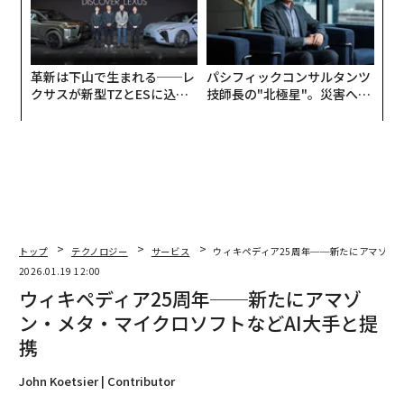
革新は下山で生まれる──レ
パシフィックコンサルタンツ
クサスが新型TZとESに込め
技師長の"北極星"。災害への
た「DISCOVER」の哲学
無力感を乗り越え見つけた、
防災一筋20年の答え
トップ
テクノロジー
サービス
ウィキペディア25周年──新たにアマゾン
2026.01.19 12:00
ウィキペディア25周年──新たにアマゾ
ン・メタ・マイクロソフトなどAI大手と提
携
John Koetsier | Contributor