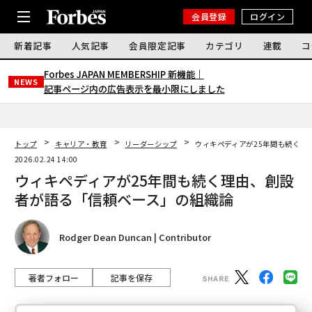
会員登録
ログイン
新着記事
人気記事
会員限定記事
カテゴリ
連載
コ
Forbes JAPAN MEMBERSHIP 新機能｜
NEWS
記事ページ内の広告表示を最小限にしました
トップ
キャリア・教育
リーダーシップ
ウィキペディアが25年間も続く理
2026.02.24 14:00
ウィキペディアが25年間も続く理由、創設
者が語る「信頼ベース」の組織論
Rodger Dean Duncan | Contributor
著者フォロー
記事を保存