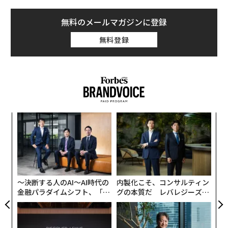
無料のメールマガジンに登録
無料登録
ア
の
た
伝
る
モ
〜決断する人のAI〜AI時代の
内製化こそ、コンサルティン
金融パラダイムシフト、「超
グの本質だ レバレジーズが
個別化」の核心 【MUFG×ウ
実践する、次世代ファームの
ェルスナビ×PwC】
全貌