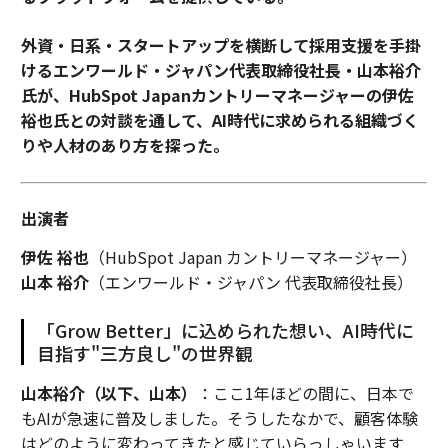
外資・日系・スタートアップを横断して採用支援を手掛
けるエンワールド・ジャパン代表取締役社長・山本裕介
氏が、HubSpot Japanカントリーマネージャーの伊佐
裕也氏との対談を通して、AI時代に求められる組織づく
りや人材のあり方を探った。
出演者
伊佐 裕也
（HubSpot Japan カントリーマネージャー）
山本 裕介
（エンワールド・ジャパン 代表取締役社長）
「Grow Better」に込められた想い、AI時代に
目指す"三方良し"の世界観
山本裕介（以下、山本）
：ここ1年ほどの間に、日本で
もAIが急速に普及しました。そうしたなかで、顧客体験
はどのように変わってきたと感じていらっしゃいます