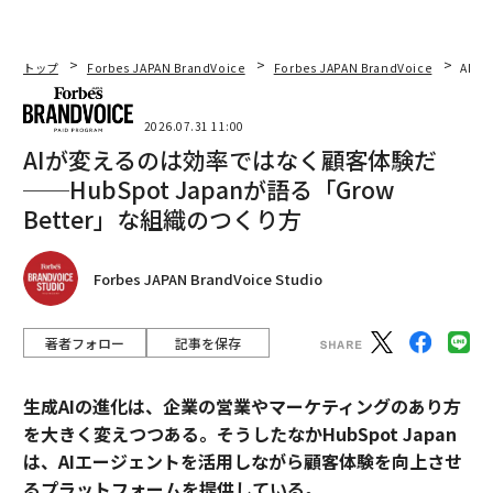
トップ
Forbes JAPAN BrandVoice
Forbes JAPAN BrandVoice
AIが
2026.07.31 11:00
AIが変えるのは効率ではなく顧客体験だ
──HubSpot Japanが語る「Grow
Better」な組織のつくり方
Forbes JAPAN BrandVoice Studio
著者フォロー
記事を保存
生成AIの進化は、企業の営業やマーケティングのあり方
を大きく変えつつある。そうしたなかHubSpot Japan
は、AIエージェントを活用しながら顧客体験を向上させ
るプラットフォームを提供している。