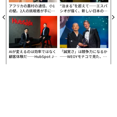
全
アフリカの農村の通信、小1
“泊まる”を超えて──エスパ
話器を取るのをためらう人もいるが、私の見立てでは、
の壁。2人の挑戦者が手にし
シオが描く、新しい日本のラ
往々にして単なる怠慢の結果である。メールを1通書い
た「次なる武器」
グジュアリー（前編）
て何百人にも送れるのに、なぜ数時間かけて対面の面談
に出向くのか。
私は今でもテクノロジーの大きな支持者だ。しかし本当
の仕事は、個人的なやり取りと、断固とした粘り強い集
中から始まる。営業戦略家のジェブ・ブラントが呼ぶと
AIが変えるのは効率ではなく
「誠実さ」は競争力になるか
顧客体験だ──HubSpot Ja
──WEOYモナコで見た、く
ころの「狂信的なプロスペクティング」である。ブラン
panが語る「Grow Better」
ら寿司の経営哲学
トは、手元にあるあらゆるツールを活用してパイプライ
な組織のつくり方
ンを満たす方法を説いた著書に、このマインドセットを
タイトルとして掲げた。
あなたのパイプラインはどうなっているか？
私の会社では、結局いつもフランチャイジーに投げかけ
る次の問いに戻ってくる。どれだけ懸命に働くつもりな
のか。毎日何人の見込み客に会うのか。見込み客でパイ