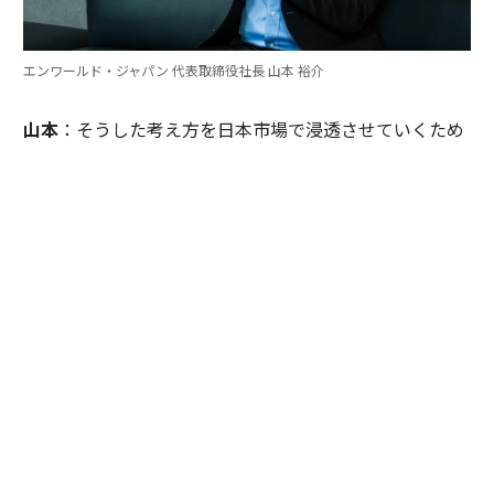
エンワールド・ジャパン 代表取締役社長 山本 裕介
山本
：そうした考え方を日本市場で浸透させていくため
には、どのような取り組みが必要だとお考えですか。ま
たグローバル本社と日本市場の間で「橋渡し役」を務め
るなかで感じることも聞かせてください。
伊佐
：日本企業がどうすれば「顧客の成功」を起点にGr
ow Betterできるか──それを今でも考え続けていま
す。環境が変わればGrow Betterの実現の仕方も変わる
し、必要なツールも変わる。「どうするべきなんだろ
う」と問い続けることが大切だと思っていて、それが私
をここに留めている理由です。
外資系企業でよくあるのは、本社側がグローバルで成功
した手法をそのまま日本に適用しようとするケースで