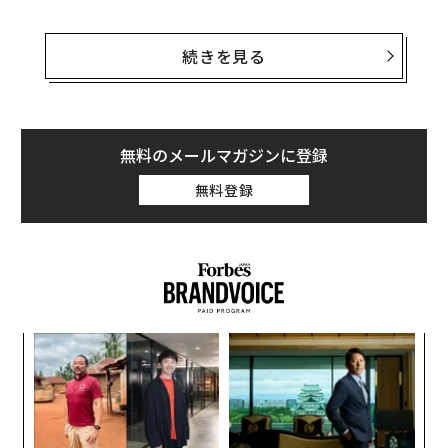
どれほど本気なのか。
続きを見る
私は社内の起業家たちにこの問いをよく投げかける。返
ってくる答えはいつも一致している。「本気だ。ものす
ごくうまくなりたい」。フランチャイズオーナーは誰も
が事業を成長させたいと思っているから、この質問は彼
無料のメールマガジンに登録
らの胸に刺さる。
無料登録
私たちの答えは、彼らに電話を手渡すか、見込み客に会
いに外へ送り出すことだ。営業プロセスは、見込み客と
対面で会い、関係を築くことから始めなければならな
い。これが私たちの中核である。対面の面談、顔を合わ
せたネットワーキング、そして電話をかけること。私た
パ
ちはそのやり方で会社を築き、フランチャイズオーナー
技
も同じように自分の会社を築いてきた。
無
内
防
グ
しかし残念ながら、誰もが賛同するわけではない。多く
実
の人は飛び込みの電話に抵抗があり、恥ずかしさから受