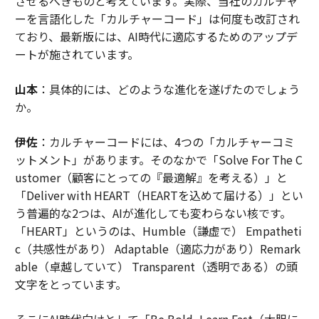
させるべきものと考えています。実際、当社のカルチャ
ーを言語化した「カルチャーコード」は何度も改訂され
ており、最新版には、AI時代に適応するためのアップデ
ートが施されています。
山本
：具体的には、どのような進化を遂げたのでしょう
か。
伊佐
：カルチャーコードには、4つの「カルチャーコミ
ットメント」があります。そのなかで「Solve For The C
ustomer（顧客にとっての『最適解』を考える）」と
「Deliver with HEART（HEARTを込めて届ける）」とい
う普遍的な2つは、AIが進化しても変わらない核です。
「HEART」というのは、Humble（謙虚で） Empatheti
c（共感性があり） Adaptable（適応力があり）Remark
able（卓越していて） Transparent（透明である）の頭
文字をとっています。
そこにAI時代向けとして「Be Bold, Learn Fast（大胆に