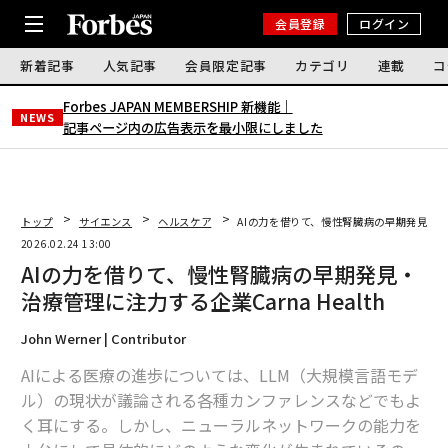
会員登録
ログイン
新着記事
人気記事
会員限定記事
カテゴリ
連載
コ
Forbes JAPAN MEMBERSHIP 新機能｜
NEWS
記事ページ内の広告表示を最小限にしました
トップ
サイエンス
ヘルスケア
AIの力を借りて、慢性腎臓病の早期発見・治療管
2026.02.24 13:00
AIの力を借りて、慢性腎臓病の早期発見・
治療管理に注力する企業Carna Health
John Werner | Contributor
AIによる医療の進歩については、LLM（大規模言語モデ
ル）の現状が議論される各種カンファレンスなどでもよ
く耳にする。しかし、ニューラルネットワークの能力を