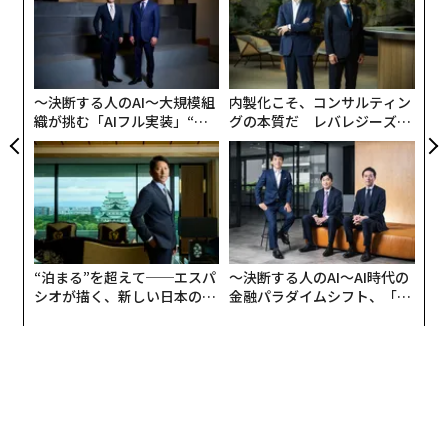
さいものとなり、LASIKは画一的な手法から、患者一人
ック
無
義す
A
由
防
ひとりの眼に真に適合する手技へと変わる。
AI / 人工知能
生成AI
医療
ヘルスケア
むス
顧客
タグ：
大規模言語モデル/LLM
pa
な
ニューヨークを拠点とし、北東部でいち早くAI支援LASI
〜決断する人のAI〜大規模組
内製化こそ、コンサルティン
Kを導入した眼科医の1人である
織が挑む「AIフル実装」“使
グの本質だ レバレジーズが
ジェフリー・デロ・ルッソ医師
に話を聞いたところ、こ
う”企業から“動く”企業へ【N
実践する、次世代ファームの
advertisement
TTドコモビジネス×PwC】
全貌
れは技術実験ではないと強調した。彼の父であるジョセ
フ・デロ・ルッソ医師は、米国でいち早くLASIKを実施
した眼科医の1人であり、この技術が日常の臨床で使わ
れるようになるのに貢献した。息子であるデロ・ルッソ
医師は今、計画と実行にデータと計算精度を適用し、手
“泊まる”を超えて──エスパ
〜決断する人のAI〜AI時代の
術の正確性を高めている。
シオが描く、新しい日本のラ
金融パラダイムシフト、「超
グジュアリー（前編）
個別化」の核心 【MUFG×ウ
ェルスナビ×PwC】
手術をパーソナライズする科学
従来のLASIKは、表面の測定、手作業による調整、標準
的な視力データに基づいて治療計画を設計する。多くの
患者にとっては有効だが、各眼の固有の特性を十分に織