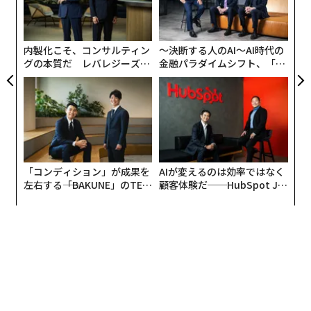
スイスのダボス会議に合わせて開催される、AIに関する
にし
技
無
無料カンファレンスだ）。
防
内製化こそ、コンサルティン
〜決断する人のAI〜AI時代の
まずヴィスコミは、Carna Healthが慢性腎臓病の早期発
グの本質だ レバレジーズが
金融パラダイムシフト、「超
実践する、次世代ファームの
個別化」の核心 【MUFG×ウ
見と治療管理に注力しているヘルスケア企業であること
全貌
ェルスナビ×PwC】
を述べ、世界の人々にどのように貢献しているかを説明
した。
「コンディション」が成果を
AIが変えるのは効率ではなく
左右する――「BAKUNE」のTEN
顧客体験だ──HubSpot Ja
TIALが支える「挑戦者の明
panが語る「Grow Better」
日」
な組織のつくり方