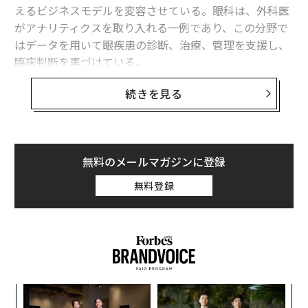
えるビジネスモデルを変容させている。眼科は、外科医
最新号の購入はこちらから
がアナリティクスを取り入れる一例であり、この分野で
はデータを用いて眼疾患の診断、治療、管理を支援し、
臨床判断を裏づけている。
メンバーシップに登録する
続きを見る
とりわけLASIK（レーシック）は、歴史的に高精度では
あるものの静的な手技だったが、予測モデルと適応学習
により、動的なものへと変わりつつある。アルコンの
Wavelight Plus LASIKプラットフォーム
は、外科的精度
関連記事
無料のメールマガジンに登録
の進化を示す例だ。このシステムは、角膜の形状や光が
医療AIの本質は「人間対機械」ではなく「人間と機械の協働」にある
その中をどのように進むかを特徴づけるためなど、幅広
無料登録
い眼の測定値を収集する。AIはこうした詳細を使ってシ
医療分野におけるAI革新：今こそ実現の時
ミュレーションを実行し、レーザーの微調整に対して眼
がどう反応するかを提案する。外科医はその情報を用
医療AIの可能性と限界──処方箋はまだ人間の手に
い、患者の眼を最適に矯正する方法を見極める。この技
術は外科医に取って代わるのではなく、複雑な情報を各
中国、メンタルヘルス領域を含むAI規制法案を公表──国際社会が注目
判断を導く明確なモデルへと変換し、より良い意思決定
ナ併
パ
薬を緑茶やスポーツドリンクで飲むのは間違い 第一三共が明かすNG習慣
を支援する。その結果はより一貫性が高く不確実性が小
k」
技