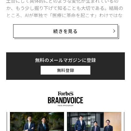
土台にして具体的にどのような変化が生まれているの
か、もう少し掘り下げて知ることも大切である。結局の
ところ、AIが単独で「医療に革命を起こす」わけではな
い。むしろ、臨床医、保健医療制度の運営担当者や病院
経営者などのマネジメント層が依然として主導権を握る
続きを見る
ツールやソリューションを設計する能力を、AIが提供す
るのだ。
慢性腎臓病は、世界の死因の第5位になるとの予
無料のメールマガジンに登録
測
無料登録
こうした取り組みの一端が示されたのが、1月にダボス
で開催されたImagination in Actionのイベントだ。Ame
rican College of Cardiology（米国心臓病学会）のチー
フ・イノベーション・オフィサー（CIO＝最高イノベー
ション責任者）であるアミ・バットが、Carna Health
（カーナヘルス）のサルバトーレ・ヴィスコミに対し、
スパ
伝
同社の成果についてインタビューを行った。（注：筆者
のラ
る
モ
はImagination in Actionの運営に携わっている。これは
小1
パ