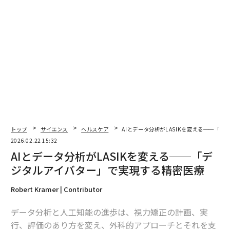
トップ
サイエンス
ヘルスケア
AIとデータ分析がLASIKを変える──「
2026.02.22 15:32
AIとデータ分析がLASIKを変える──「デ
ジタルアイバター」で実現する精密医療
翻訳＝酒匂寛
Robert Kramer | Contributor
データ分析と人工知能の進歩は、視力矯正の計画、実
2026年9月号発売中
行、評価のあり方を変え、外科的アプローチとそれを支