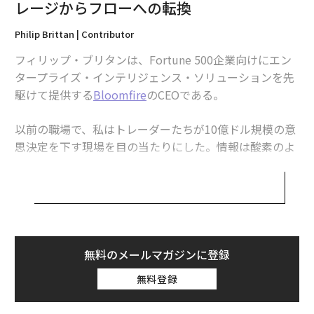
効果的なエンタープライズ・インテリジェンスには、3
レージからフローへの転換
つの根本的な転換が必要だ。
Philip Brittan | Contributor
• コンテキスト認識：
エンタープライズ・インテリジェ
フィリップ・ブリタンは、Fortune 500企業向けにエン
ンスは直感的な同僚のようにニーズを先読みし、状況を
タープライズ・インテリジェンス・ソリューションを先
理解したうえで、意識的な必要が生まれる前に関連知識
駆けて提供する
Bloomfire
のCEOである。
を浮上させる。
以前の職場で、私はトレーダーたちが10億ドル規模の意
• システム統合：
エンタープライズ・インテリジェンス
思決定を下す現場を目の当たりにした。情報は酸素のよ
は、知識をワークフローツールへ直接織り込む。洞察は
うに周囲を流れていた。彼らはデータベースを検索する
意思決定が行われる場所に現れる。顧客との通話中のCR
ために立ち止まらない。システムがニーズを先読みし、
M、計画中のプロジェクト管理ツール、協働中のコミュ
適切なインテリジェンスを途切れなく届けていたのだ。
ニケーションプラットフォームといった具合である。
トレーディングフロアは巨大な神経系のように機能し、
知識が意思決定の起こる場所へと滞りなく移動してい
• インテリジェントな提供：
知識資産は、能動的なキュ
た。
無料のメールマガジンに登録
レーションがなければ急速に劣化する。エンタープライ
ズ・インテリジェンスには、組織の免疫システムのよう
無料登録
Fortune 500企業と仕事をするなかで、なぜ多くの組織
に機能する自己修復能力が含まれる。問題が広がる前
が苦戦するのかが分かった。彼らは組織の「脳」が必要