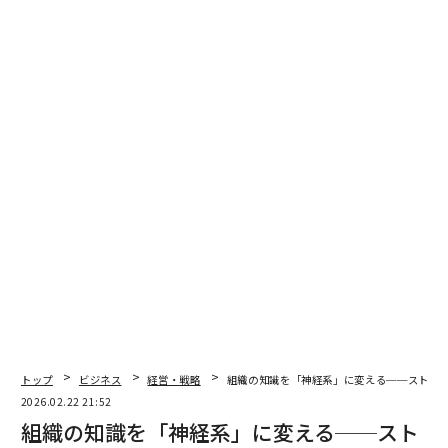
それはデジタルライブラリというより、組織の神経系に
近い、統合されたプロアクティブなシステムである。
エンタープライズ・インテリジェンスはニーズを先読み
し、洞察を先回りして届けることで、人間と機械の知性
を増幅させる。
インテリジェンスはいかに流れるか
金融市場は高度な情報処理ネットワークとして機能して
おり、インテリジェンスは市場環境や取引パターンから
自動的に立ち現れる。これは組織のインテリジェンスに
とってのモデルである。この市場のダイナミクスが示す
のは、エンタープライズ・インテリジェンスの中核的な
志向そのものだ。すなわち、知識が遊休状態で置かれる
のではなく、意思決定の地点へ文脈に応じて移動するシ
トップ
ビジネス
経営・戦略
組織の知識を「神経系」に変える──ストレ
ステムである。
2026.02.22 21:52
組織の知識を「神経系」に変える──スト