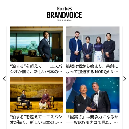
に、冗長な情報、古い情報、矛盾する情報を自動的に特
だったにもかかわらず、デジタルライブラリを構築して
定するのである。
しまったのだ。企業のナレッジワーカーは断片化したリ
ポジトリの海をかき分け、自然に流れるべき洞察を探し
測定可能なインパクト
回っている。
目
組織は意思決定の速度を加速させなければならない。高
の
最近の調査では、
ナレッジワーカーの63%
が、組織のサ
業績の企業と、分析麻痺に陥る企業を分けるのは、スピ
ン
イロ化によって情報が過剰な数のツールに分散している
〜
ードと統制の繊細な均衡である。
IDCの調査によれば
、
織
と回答している。一方、業績不振の組織における
デジタル成熟度の高い組織は、成熟度の低い組織に比べ
う
カスタマーサービスのプロフェッショナルの58%
は複数
て、スピードと統制の双方を優先する頻度が2倍高い。
T
“泊まる”を超えて──エスパ
挑戦は個から始まり、共創に
の画面を行き来しており、高業績組織では36%にとどま
しかし、それでもなお経営層の34%は受け取ったデータ
シオが描く、新しい日本のラ
よって加速する NORQAIN JA
る。
を活用していない。
グジュアリー（前編）
PAN 特別座談会
思考のレベルを上げる：ストレージからフロー
測定可能な価値への
シフトが加速
するなか、最近の調査
へ
では、企業リーダーの72%が知識投資のROIを正式に追
跡していることが示された。注目しているのは、単純な
生物学的な知性は、知識が必要な場所へ流れる
採用指標ではなく、収益性、スループット、従業員の生
動的ネットワーク
を生み出す。神経経路は自動的に活性
“泊まる”を超えて─エスパシ
「誠実さ」は競争力になるか
産性である。
化し、必要なインテリジェンスを届ける。
オが描く、新しい日本のラグ
──WEOYモナコで見た、く
ジュアリー（中編）
ら寿司の経営哲学