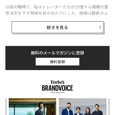
以前の職場で、私はトレーダーたちが10億ドル規模の意
思決定を下す現場を目の当たりにした。情報は酸素のよ
うに周囲を流れていた。彼らはデータベースを検索する
ために立ち止まらない。システムがニーズを先読みし、
続きを見る
適切なインテリジェンスを途切れなく届けていたのだ。
トレーディングフロアは巨大な神経系のように機能し、
知識が意思決定の起こる場所へと滞りなく移動してい
た。
無料のメールマガジンに登録
無料登録
Fortune 500企業と仕事をするなかで、なぜ多くの組織
が苦戦するのかが分かった。彼らは組織の「脳」が必要
だったにもかかわらず、デジタルライブラリを構築して
しまったのだ。企業のナレッジワーカーは断片化したリ
ポジトリの海をかき分け、自然に流れるべき洞察を探し
回っている。
目
の
最近の調査では、
ナレッジワーカーの63%
が、組織のサ
ン
〜