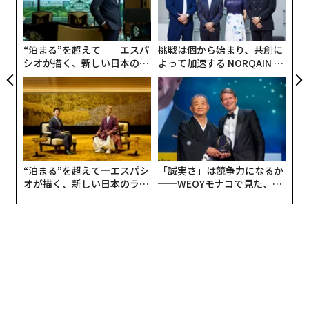
イロ化によって情報が過剰な数のツールに分散している
織
と回答している。一方、業績不振の組織における
う
カスタマーサービスのプロフェッショナルの58%
は複数
T
“泊まる”を超えて──エスパ
挑戦は個から始まり、共創に
の画面を行き来しており、高業績組織では36%にとどま
シオが描く、新しい日本のラ
よって加速する NORQAIN JA
る。
グジュアリー（前編）
PAN 特別座談会
思考のレベルを上げる：ストレージからフロー
へ
生物学的な知性は、知識が必要な場所へ流れる
動的ネットワーク
を生み出す。神経経路は自動的に活性
“泊まる”を超えて─エスパシ
「誠実さ」は競争力になるか
化し、必要なインテリジェンスを届ける。
オが描く、新しい日本のラグ
──WEOYモナコで見た、く
ジュアリー（中編）
ら寿司の経営哲学
組織にも同じ変革が必要である。従来のナレッジマネジ
メント、エンタープライズサーチ、ビジネスインテリジ
ェンスは、切り離された反応的な領域として機能してき
た。まるで連携のない臓器のようにだ。しかし私は、こ
れらが自然に収束し、私が「エンタープライズ・インテ
リジェンス」と呼ぶものへ向かっているのを見てきた。