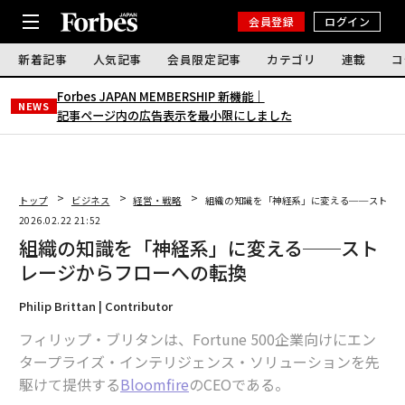
会員登録
ログイン
新着記事
人気記事
会員限定記事
カテゴリ
連載
コ
Forbes JAPAN MEMBERSHIP 新機能｜
NEWS
記事ページ内の広告表示を最小限にしました
トップ
ビジネス
経営・戦略
組織の知識を「神経系」に変える──ストレ
2026.02.22 21:52
組織の知識を「神経系」に変える──スト
レージからフローへの転換
Philip Brittan | Contributor
フィリップ・ブリタンは、Fortune 500企業向けにエン
タープライズ・インテリジェンス・ソリューションを先
駆けて提供する
Bloomfire
のCEOである。