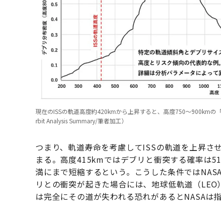
現在のISSの軌道高度約420kmから上昇すると、高度750～900kmの「ピーク1」
rbit Analysis Summary/筆者加工）
つまり、軌道寿命を考慮してISSの軌道を上昇さ
まる。高度415kmではデブリと衝突する確率は5
満にまで短縮するという。こうした条件ではNAS
リとの衝突が起きた場合には、地球低軌道（LE
は完全にその道が失われる恐れがあるとNASAは