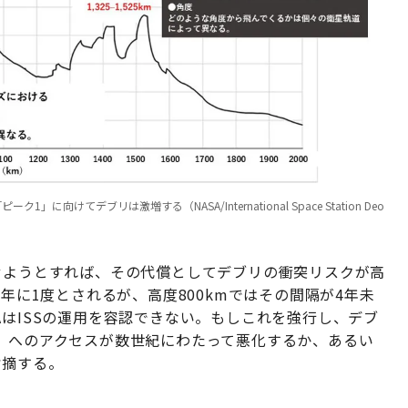
に向けてデブリは激増する（NASA/International Space Station Deo
せようとすれば、その代償としてデブリの衝突リスクが高
1年に1度とされるが、高度800kmではその間隔が4年未
AはISSの運用を容認できない。もしこれを強行し、デブ
O）へのアクセスが数世紀にわたって悪化するか、あるい
指摘する。