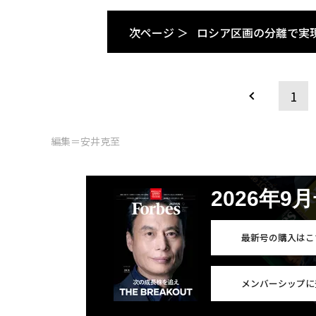
次ページ ＞
ロシア区画の分離で実
1
編集＝安井克至
2026年9
最新号の購入はこ
メンバーシップに