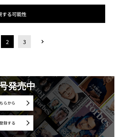
現する可能性
2
3
月号発売中
ちらから
登録する