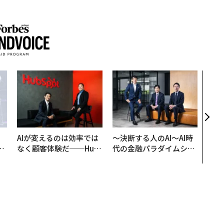
伝統
義す
が挑
来
AIが変えるのは効率では
〜決断する人のAI〜AI時
は
なく顧客体験だ──Hub
代の金融パラダイムシフ
ク
Spot Japanが語る「Gr
ト、「超個別化」の核心
れ
ow Better」な組織のつ
【MUFG×ウェルスナビ
I
くり方
×PwC】