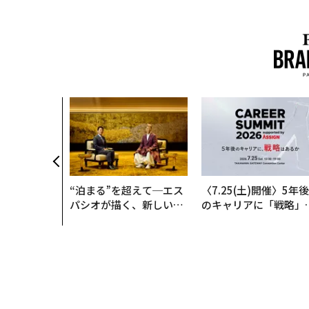
“泊まる”を超えて─エス
〈7.25(土)開催〉5年後
パシオが描く、新しい日
のキャリアに「戦略」
本のラグジュアリー（中
あるか。トップエグゼ
編）
ティブのキャリアに触
る1日│CAREER SUMM
T 2026