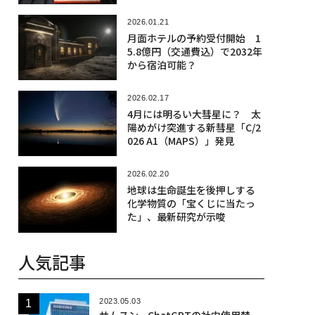
の狙い
2026.01.21
月面ホテルの予約受付開始 1
5.8億円（交通費込）で2032年
から宿泊可能？
2026.02.17
4月には明るい大彗星に？ 太
陽めがけ突進する新彗星「C/2
026 A1（MAPS）」発見
2026.02.20
地球は生命誕生を後押しする
化学物質の「宝くじに当たっ
た」、最新研究が示唆
人気記事
2023.05.03
サムスン、ChatGPTの社内使用禁