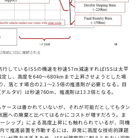
2年前にISSに接続される
行しているISSの機速を秒速57m減速すればISSは太平
定し、高度を640～680kmまで上昇させようとした場
あり、落とす場合の2.1～2.5倍の推進剤が必要となる。目
ルタV）は秒速760m、推進剤は13.3倍となる。
るケースは書かれていないが、それが可能だとしてもタン
気圏への廃棄と比べてはるかにコストが増すだろう。ま
ターシップ」による高度上昇にも触れられているが、同機
範囲内で推進装置を作動するには、非常に高度な技術的課題
ンが強力すぎるため、ISSが強度的に耐えられない可能