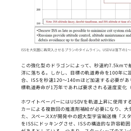
ISSを大気圏に再突入させるプランのタイムライン。USDVは落下の1～
この強化型のドラゴンによって、秒速約7.5kmで航
洋に落ちる。しかし、目標の軌道寿命を100年に設
合、ISSを秒速120～140mほど加速する必要が
標軌道寿命が1万年であれば要求される速度変化（デ
ホワイトペーパーにはUSDVを軌道上昇に使用す
カーによる複数回の推進剤補給が必要になり、大
た、スペースXが開発中の超大型宇宙輸送機「ス
をISSにドッキングさせ、ISSの構造的な許容
があるとしている。つまり、スターシップのエンジ