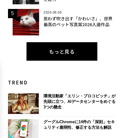
2026.08.06
思わず吹き出す「かわいさ」、世界
最高のペット写真賞2026入選作品
もっと見る
TREND
環境活動家「エリン・ブロコビッチ」が
先頭に立つ、AIデータセンターをめぐる
3つの懸念
グーグルChromeに14件の「深刻」セキ
ュリティ脆弱性、修正する方法も解説