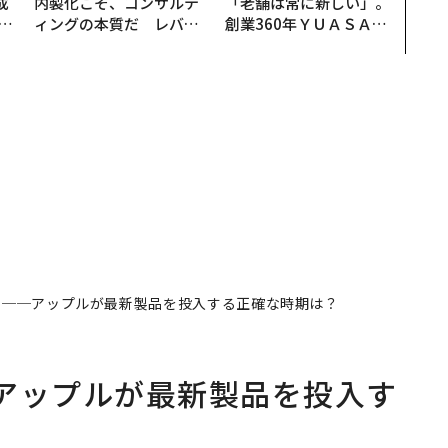
成
内製化こそ、コンサルテ
「老舗は常に新しい」。
ィングの本質だ レバレ
創業360年ＹＵＡＳＡと
る
ジーズが実践する、次世
カクシンCEO田尻望が語
代ファームの全貌
る、AIを超える人の価値
の発売日──アップルが最新製品を投入する正確な時期は？
──アップルが最新製品を投入す