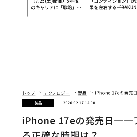
〈7.25(土)開催〉5年後
「コンディション」が
のキャリアに「戦略」は
果を左右する――「BAKUN
あるか。トップエグゼク
E」のTENTIALが支え
ティブのキャリアに触れ
「挑戦者の明日」
る1日│CAREER SUMMI
T 2026
トップ
テクノロジー
製品
iPhone 17e
製品
2026.02.17 14:00
iPhone 17eの発売日
る正確な時期は？