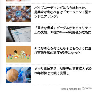
バイブコーディングはもう終わった、
起業家が進むべきは「エージェント型エ
ンジニアリング」
「重大な脅威」グーグルがセキュリティ
上の失態、30億のGmail利用者が危険に
AIに好奇心を与えたら子どものように遊
び言語学習の速度が2倍になった
メモリ供給不足、AI業界の需要拡大で20
28年以降まで続く見通し
Recommended by