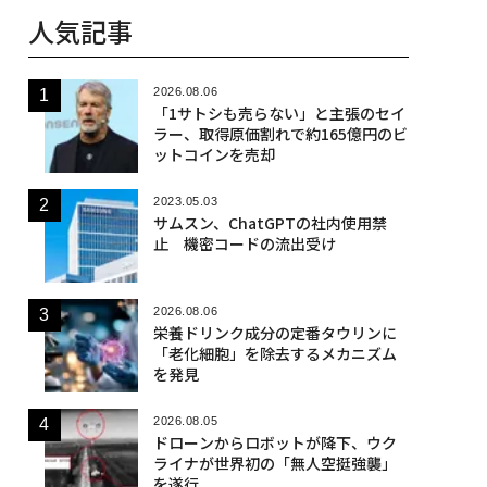
人気記事
2026.08.06
「1サトシも売らない」と主張のセイ
ラー、取得原価割れで約165億円のビ
ットコインを売却
2023.05.03
サムスン、ChatGPTの社内使用禁
止 機密コードの流出受け
2026.08.06
栄養ドリンク成分の定番タウリンに
「老化細胞」を除去するメカニズム
を発見
2026.08.05
ドローンからロボットが降下、ウク
ライナが世界初の「無人空挺強襲」
を遂行