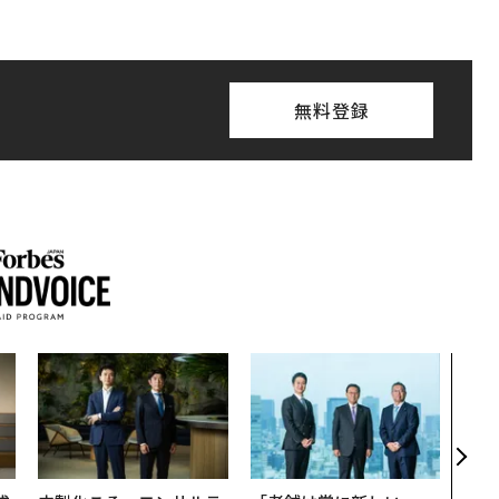
無料登録
伝統
義す
が挑
来