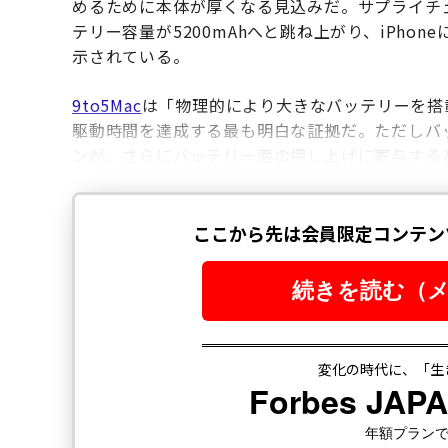
めるために本体が厚くなる見込みだ。サプライチェーン筋
テリー容量が5200mAhへと跳ね上がり、iPh
示されている。
9to5Mac
は「物理的により大きなバッテリーを搭載す
駆動時間を達成する最も明白な証拠だ。ただしバ
ンが、さらにバッテリー面の押し上げに寄与する