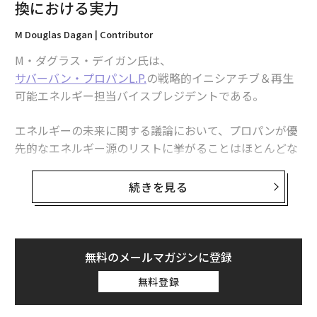
出量だ」とランキンは言う。「レースのゴールがネット
換における実力
ゼロであることは明確だが、その間の道筋が見えていな
M Douglas Dagan | Contributor
い。だからこの論文の目的は、できるだけ多くの都市
に、その情報を提供することだった」
M・ダグラス・デイガン氏は、
サバーバン・プロパンL.P.
の戦略的イニシアチブ＆再生
サックスとランキンは40カ国にわたる関連データの収集
可能エネルギー担当バイスプレジデントである。
から着手した。そこには「研究室での長い夜が幾度も必
要だった」という。2人が用いたのは、部門間（例：建
エネルギーの未来に関する議論において、プロパンが優
設と製造）および国境をまたいだ資金の流れを追跡する
先的なエネルギー源のリストに挙がることはほとんどな
グローバル経済モデル
Exiobase
である。Exiobaseはその
い。しかし、プロパンは豊富で手頃な価格であり、比較
資金フローを、CO
排出という形で環境影響に結び付け
的クリーンな分子であるため、再評価されるべき存在
2
続きを見る
る。これにより、他の要素から建設投資だけを切り分
だ。
け、各国の建設由来排出総量を算出できた。さらに、こ
の国レベルの分析を都市レベルへ落とし込むため、50都
プロパンは石油・ガス精製の副産物であり、重質原油が
市の実際の建設投資データ（例：許可された建築許可件
ガソリン、ディーゼル、その他の石油化学製品に加工さ
無料のメールマガジンに登録
数）を収集し、それを用いて回帰モデルを学習させ、研
れる際に生成される。このプロセスでプロパンが生成さ
無料登録
究対象地域の全1,033都市へ適用した。最終データセッ
れるのはごく一部であり、これが全米の住宅用エネルギ
トがカバーする都市には、2020年時点で合計12億人（世
ー使用量のわずか5%程度にとどまる理由を説明してい