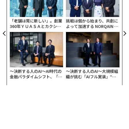
リア
中では、とりわけ不可能に聞こえるかもしれない。それ
の
UM
でも本研究は、なお実現可能であることを示している。
た
「老舗は常に新しい」。創業
挑戦は個から始まり、共創に
さらに朗報として、都市は建設を全面禁止する必要も、
360年ＹＵＡＳＡとカクシン
よって加速する NORQAIN JA
CEO田尻望が語る、AIを超え
PAN 特別座談会
「銀の弾丸」の解決策や、まだ発明されていない材料を
る人の価値
待つ必要もない。必要なのは、都市の住宅とインフラ
を、より賢く設計し、建て、維持するためのアプローチ
である。
「一番驚いたのは、実際に可能だということだった」と
〜決断する人のAI〜AI時代の
〜決断する人のAI〜大規模組
語るのは、トロント大学土木・鉱物工学科の准教授、
シ
金融パラダイムシフト、「超
織が挑む「AIフル実装」“使
ョシャナ・サックス
だ。「この研究を始めたとき、可能
個別化」の核心 【MUFG×ウ
う”企業から“動く”企業へ【N
ェルスナビ×PwC】
TTドコモビジネス×PwC】
かどうか確信が持てなかった。しかし、急速に成長する
都市であっても、既存の技術、ツール、知見を使えば目
標内に収められることが分かった」
建設のカーボンバジェットは複雑だ