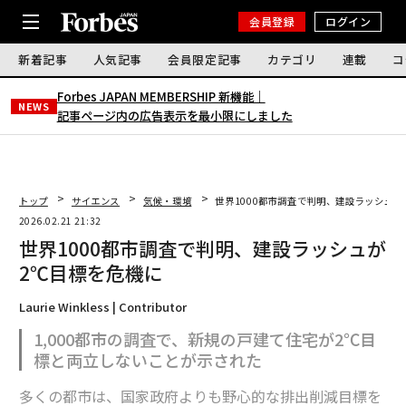
会員登録
ログイン
新着記事
人気記事
会員限定記事
カテゴリ
連載
コ
Forbes JAPAN MEMBERSHIP 新機能｜
NEWS
記事ページ内の広告表示を最小限にしました
トップ
サイエンス
気候・環境
世界1000都市調査で判明、建設ラッシュが
2026.02.21 21:32
世界1000都市調査で判明、建設ラッシュが
2℃目標を危機に
Laurie Winkless | Contributor
1,000都市の調査で、新規の戸建て住宅が2℃目
標と両立しないことが示された
多くの都市は、国家政府よりも野心的な排出削減目標を