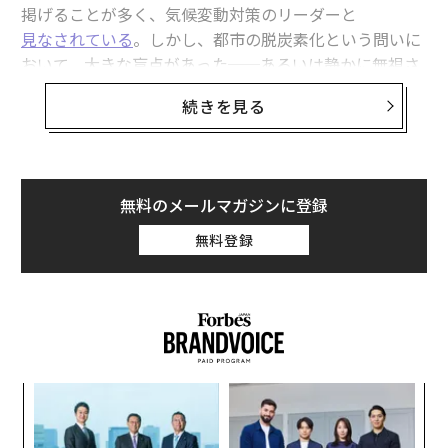
掲げることが多く、気候変動対策のリーダーと
見なされている
。しかし、都市の脱炭素化という問いに
おいて、大きな盲点があった──あるいは静かに無視さ
れてきたのかもしれない。建設そのものが生む排出であ
続きを見る
る。
Nature Cities
に掲載された新たな研究は、世界の1,000
超の都市における建設の消費ベース排出量とカーボンバ
無料のメールマガジンに登録
ジェットを、初めて算出した。結果は厳しい。これらの
都市では、建設が1人当たり年間1〜3メートルトンのCO
無料登録
（tCO2e）に相当する排出を生んでいる。著者らは、こ
2
のペースを続ければ「2030年の2℃気候目標で許容され
る排出量の大半、あるいはすべてを消費しかねない」と
述べる。
この上限内に収めるには、今後45年のうちに、建設によ
〈7
る排出を現状の10%未満へと低減する必要がある。しか
ャ
ト
も、21世紀半ばまでに建設需要が
倍増すると予測
される
ア