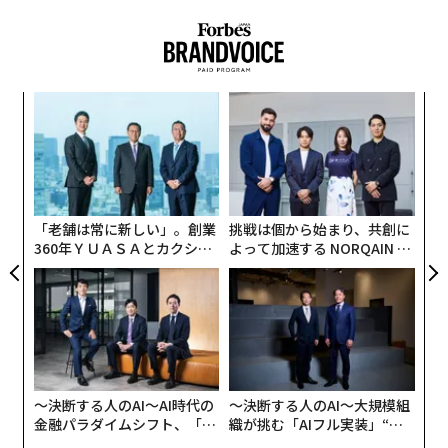
界人口の15%）が居住していた。
る。それでも、暖房や調理にプロパンを利用している米
国の家庭は5000万世帯以上に上り、その中には天然ガス
「これほど多くの都市について、都市レベルで建設のカ
が届かない地域の
農村部世帯の83%
が含まれる。
ーボンバジェットを体系的に作成したのは、今回が初め
てだ」とランキンは言う。
〈7
プロパンの静かな普及と、その限定的な認知度との間に
ャ
あるギャップは、米国がより電化されたエネルギーシス
ト
とはいえ、データには大きな欠落があることも認めてい
テムへと加速する中で、ますます重要になっている。
ア
リア
る。Exiobaseには地球上のすべての地域の最新の経済統
の
UM
た
計があるわけではない。たとえばサハラ以南アフリカの
回復力のあるモデル
データはなく、インドは
「老舗は常に新しい」。創業
挑戦は個から始まり、共創に
米国におけるプロパンの大部分は、住宅の暖房と調理に
360年ＹＵＡＳＡとカクシン
よって加速する NORQAIN JA
2011年以降国勢調査を実施していない
。中国も検証可能
CEO田尻望が語る、AIを超え
PAN 特別座談会
使用され、トラック（「ボブテール」と呼ばれる）によ
なデータを提供したのは3都市にとどまった。ランキン
る人の価値
って顧客所有のタンクに直接配送される。この配送モデ
は、これが重要なのは「最も速いペースで成長するのが
ルは時代遅れに見えるかもしれないが、集中型システム
そうした都市だからだ。そこを埋めることは、将来の世
が実現するのが困難な回復力を体現している。
界の建設を理解するうえで決定的に重要になる」と言
う。
嵐で電線が切断されたり、極寒で天然ガスの本管が凍結
〜決断する人のAI〜AI時代の
〜決断する人のAI〜大規模組
したりすると、数千人の顧客が一度にサービスを失う可
金融パラダイムシフト、「超
織が挑む「AIフル実装」“使
サックスはこう説明する。「Exiobaseは大規模な研究の
個別化」の核心 【MUFG×ウ
う”企業から“動く”企業へ【N
能性がある。プロパンは現場に貯蔵されているため、シ