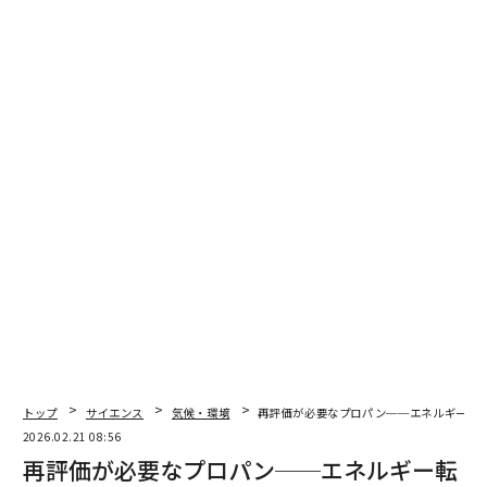
輸送と異なり、建設由来の排出を追跡するのは大きな課
題である。測定すべき明確な地点が存在しないからだ。
サックスの同僚で共著者の
キーガン・ハドソン・ランキ
ン
は「建設の排出は車とは違う。測れる排気管がない」
と表現する。例としてコンクリートを考えてみよう。主
要3成分のうち、都市の境界内で調達されるのは水だけ
であることが多い。骨材は数十km離れた採石場から来
るかもしれないし、セメントはミキサーに投入されるま
でに数百km、場合によっては数千km輸送されている可
能性が高い。その後、建設現場へ運ばれ、打設され、や
がて建物を支える構造体となる。しかもこれは、1つの
現場における1つの材料にすぎない。これほど複雑であ
れば、多くの都市がまだ建設由来の排出を考慮していな
いのも無理はないだろう。
「多くの都市がより持続可能になりたいと考えているの
トップ
サイエンス
気候・環境
再評価が必要なプロパン──エネルギー転
は分かっているが、建設となると、どこからこのレース
2026.02.21 08:56
を始めているのかすら分かっていない。つまり現状の排
再評価が必要なプロパン──エネルギー転