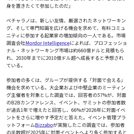
身を置きたくて参加したのだ」
ベチャラノは、新しい友情、厳選されたネットワーキン
グ、そして専門知識を広げる機会を求めて、有料コミュ
ニティに参加する起業家の増加傾向の一人である。市場
調査会社
Mordor Intelligence
によれば、プロフェッショ
ナル・ネットワーキング市場は約660億ドルと見積もら
れ、2030年までに2010億ドル超へ成長すると予想され
ている。
参加者の多くは、グループが提供する「対面で会える」
機会を求めている。大企業および中堅企業のミーティン
グ主催者を対象とした調査では、回答者の57%が、対面
のB2Bカンファレンス、イベント、サミットの参加者数
が過去1年で増えたと回答し、66%が2026年に対面イベ
ントをさらに増やす予定だと答えた。イベント管理プラ
ットフォーム
Bizzabo
が実施したこの調査では、参加者
の半数超が2025年に対面イベントへより多く参加すると