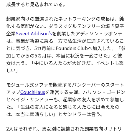
成長すると見込まれている。
起業家向けの厳選されたネットワーキングの成長は、鈍
化する気配がない。ダラスでグルテンフリーの焼き菓子
企業
Sweet Addison's
を創業したアディソン・ラボンテ
は、事業が軌道に乗る一方で私生活が圧迫されているこ
とに気づき、5カ月前にFounders Clubへ加入した。「参
加してからの5カ月は、本当に状況を一変させた」と彼
女は言う。「中にいる人たちが大好きだ。イベントも楽
しい」
モジュール式ソファを販売するバンクーバーのスタート
アップ
CouchHaus
を運営する夫婦、ハリソン・ゴードン
とペイジ・サンドラーも、起業家の友人を求めて参加し
た。「生涯の友人になると感じる人たちに出会えたの
は、本当に素晴らしい」とサンドラーは言う。
2人はそれぞれ、男女別に調整された創業者向けリトリ