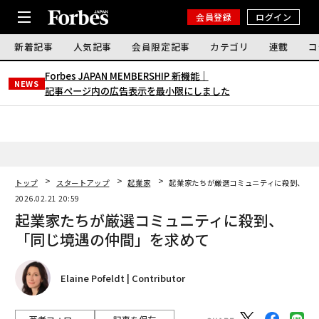
会員登録
ログイン
新着記事
人気記事
会員限定記事
カテゴリ
連載
コ
Forbes JAPAN MEMBERSHIP 新機能｜
NEWS
記事ページ内の広告表示を最小限にしました
トップ
スタートアップ
起業家
起業家たちが厳選コミュニティに殺到、「
2026.02.21 20:59
起業家たちが厳選コミュニティに殺到、
「同じ境遇の仲間」を求めて
Elaine Pofeldt | Contributor