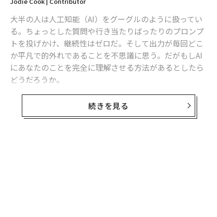
Jodie Cook | Contributor
大半の人は人工知能（AI）をグーグルのように扱ってい
る。ちょっとした質問や行き当たりばったりのプロンプ
トを投げかけ、継続性はゼロだ。そして出力が毎回どこ
か平凡で的外れであることを不思議に思う。だがもしAI
にあなたのことを完全に理解させる方法があるとしたら
どうだろうか。
人生で最も成功し、最高に輝いた人生には、時計のよう
続きを見る
にスムーズに動くビジネスが不可欠だ。つまり、あなた
の声、顧客、そして目標を理解するAIアシスタントの存
在である。あなたが尋ねる前に、あなたのニーズを予測
してくれるAIアシスタントだ。これを正しく設定すれ
無料のメールマガジンに登録
ば、天才的な成果を生み出せるだろう。
無料登録
大量の自動化を設定する必要はない。Claude（クロー
ド）のプロジェクト機能やグーグルのNotebookLM（ノ
ートブックLM）、あるいはChatGPTのプロジェクト機