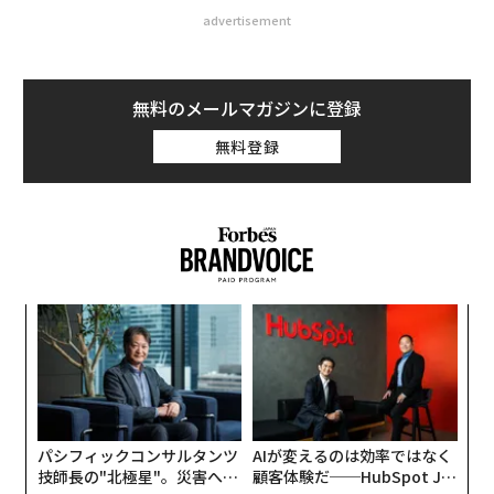
advertisement
無料のメールマガジンに登録
無料登録
“
シ
グ
ア
の
た
パシフィックコンサルタンツ
AIが変えるのは効率ではなく
技師長の"北極星"。災害への
顧客体験だ──HubSpot Ja