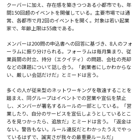
クーバーに加え、存在感を築きつつある小都市でも、年
間150回超のイベントを開催している。主要市場では通
常、各都市で月2回のイベントを開く。対象は若い起業
家で、年齢上限は55歳である。
メンバーは200問の申込書への回答に基づき、8人のフォ
ーラムに振り分けられる。フォーラムは毎月集まり、従
業員間の対立、持分（エクイティ）の問題、会社の売却
などの課題について話し合う。「創業者にしかわからな
い、厳しい会話だけだ」とミードは言う。
多くの人が従来型のネットワーキングを敬遠することを
踏まえ、同グループはイベントでの営業や宣伝を禁止
し、メンバーが署名するルールの一部としている。「営
業したり、自分のサービスを宣伝しようとしているとこ
ろを見つかったら、追放だ」とミードは言う。「返金は
ない。警告もない。ルール違反だとわかったうえでやっ
ているはずで、誠実さが我々の最重要ルールだ」