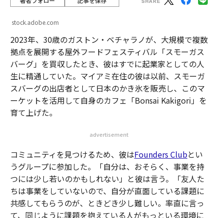
著者フォロー
記事を保存
stock.adobe.com
2023年、30歳のガストン・ベチャラノが、大規模で複数
拠点を展開する屋外フードフェスティバル「スモーガス
バーグ」を買収したとき、彼はすでに起業家としての人
生に精通していた。マイアミ在住の彼は以前、スモーガ
スバーグの出店者として日本のかき氷を販売し、このマ
ーケットを活用して自身のカフェ「Bonsai Kakigori」を
育て上げた。
advertisement
コミュニティを見つけるため、彼は
Founders Club
とい
うグループに参加した。「自分は、おそらく、事業を持
つには少し若いのかもしれない」と彼は言う。「友人た
ちは事業をしていないので、自分が直面している課題に
共感してもらうのが、ときどき少し難しい。率直に言っ
て、同じように課題を抱えている人がもっといる環境に