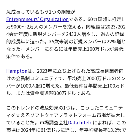
急成長しているもう1つの組織が
Entrepreneurs' Organization
である。60カ国超に推定1
万9000〜2万人のメンバーを抱える。同組織は2023/202
4会計年度に新規メンバーを2433人増やし、過去の記録
的成長年に迫った。35歳未満の新規メンバーは22%増と
なった。メンバーになるには年間売上100万ドルが最低
条件である。
Hampton
は、2023年に立ち上げられた高成長創業者向
けの会員制コミュニティで、平均売上2000万ドルのメン
バーが1000人超に増えた。最低要件は年間売上100万ド
ル、または資金調達額300万ドルである。
このトレンドの波及効果の1つは、こうしたコミュニテ
ィを支えるソフトウェアプラットフォーム市場が拡大し
ていることだ。市場調査会社
Data Intelo
によれば、この
市場は2024年に61億ドルに達し、年平均成長率13.2%で