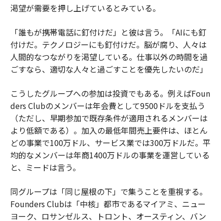
渇望が需要を押し上げているとみている。
「誰もが携帯電話に釘付けだ」と彼は言う。「AIにも釘
付けだ。テクノロジーにも釘付けだ。脳が腐り、人々は
人間的なつながりを渇望している。仕事以外の時間を過
ごすなら、適切な人々と過ごすことを優先したいのだ」
こうしたグループへの参加は投資でもある。例えばFoun
ders Clubのメンバーは年会費として9500ドルを支払う
（ただし、早期参加で既存条件が適用されるメンバーは
より低額である）。加入の最低年間売上要件は、ほとん
どの事業で100万ドル、サービス業では300万ドルだ。平
均的なメンバーは年商1400万ドルの事業を運営している
と、ミードは言う。
同グループは「同じ屋根の下」で集うことを重視する。
Founders Clubは「中核」都市であるマイアミ、ニュー
ヨーク、ロサンゼルス、トロント、オースティン、バン