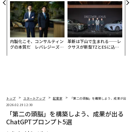
無力感を乗り越え見つけた、
panが語る「Grow Better」
防災一筋20年の答え
な組織のつくり方
内製化こそ、コンサルティン
革新は下山で生まれる──レ
グの本質だ レバレジーズが
クサスが新型TZとESに込め
実践する、次世代ファームの
た「DISCOVER」の哲学
全貌
トップ
スタートアップ
起業家
「第二の頭脳」を構築しよう、成果が出るCh
2026.02.19 12:30
「第二の頭脳」を構築しよう、成果が出る
ChatGPTプロンプト5選