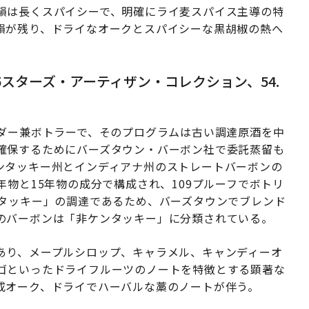
韻は長くスパイシーで、明確にライ麦スパイス主導の特
韻が残り、ドライなオークとスパイシーな黒胡椒の熱へ
スターズ・アーティザン・コレクション、54.
ダー兼ボトラーで、そのプログラムは古い調達原酒を中
確保するためにバーズタウン・バーボン社で委託蒸留も
ンタッキー州とインディアナ州のストレートバーボンの
年物と15年物の成分で構成され、109プルーフでボトリ
ンタッキー」の調達であるため、バーズタウンでブレンド
のバーボンは「非ケンタッキー」に分類されている。
あり、メープルシロップ、キャラメル、キャンディーオ
ゴといったドライフルーツのノートを特徴とする顕著な
成オーク、ドライでハーバルな藁のノートが伴う。