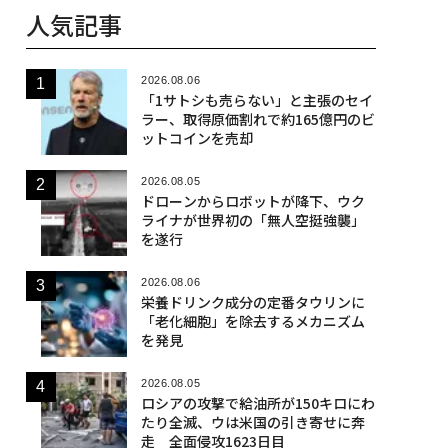
人気記事
2026.08.06
「1サトシも売らない」と主張のセイ
ラー、取得原価割れで約165億円のビ
ットコインを売却
2026.08.05
ドローンからロボットが降下、ウク
ライナが世界初の「無人空挺強襲」
を遂行
2026.08.06
栄養ドリンク成分の定番タウリンに
「老化細胞」を除去するメカニズム
を発見
2026.08.05
ロシアの攻撃で給油所が150キロにわ
たり全滅、ウは米国の引き寄せに奔
走 全面侵攻1623日目