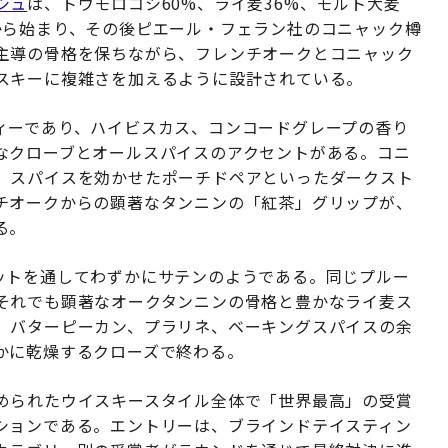
シュ
は、トウモロコシ60%、ライ麦36%、モルト大麦
から始まり、その後ピエール・フェラン社のコニャック樽
主導の骨格を保ちながら、フレンチオークとコニャック
スキーに複雑さを加えるように設計されている。
ィーであり、ハイビスカス、コンコードグレープの香り
なクローブとオールスパイスのアクセントがある。コニ
、スパイスを効かせたポーチドペアといったダークスト
チオークからの顕著なタンニンの「紅茶」グリップが、
る。
ットを通してわずかにサテンのようである。同じプルー
それでも顕著なオークタンニンの骨格と豊かなライ麦ス
、バターピーカン、プラリネ、ベーキングスパイスの余
かに乾燥するクローズで終わる。
められたウイスキースタイル全体で「世界最高」の受賞
ションである。エントリーは、ブラインドテイスティン