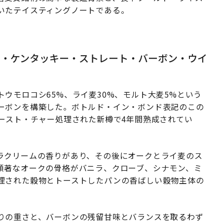
いたテイスティングノートである。
ド・ケンタッキー・ストレート・バーボン・ウイ
トウモロコシ65%、ライ麦30%、モルト大麦5%という
ーボンを構築した。ボトルド・イン・ボンド表記のこの
ースト・チャー処理された新樽で4年間熟成されてい
ラクリームの香りがあり、その後にオークとライ麦のス
顕著なオークの骨格がバニラ、クローブ、シナモン、ミ
理された穀物とトーストしたパンの香ばしい穀物主体の
りの重さと、バーボンの残留甘味とバランスを取るわず