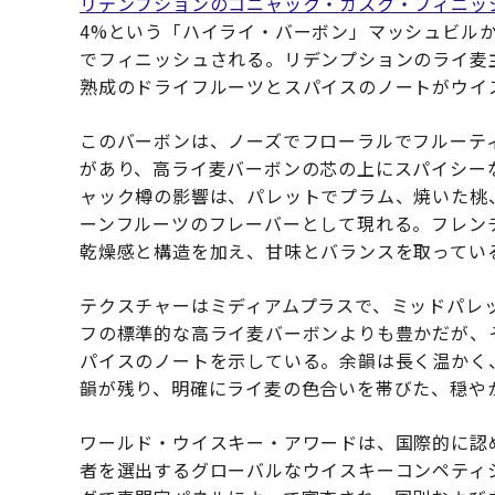
リデンプションのコニャック・カスク・フィニッ
4%という「ハイライ・バーボン」マッシュビル
でフィニッシュされる。リデンプションのライ麦
熟成のドライフルーツとスパイスのノートがウイ
このバーボンは、ノーズでフローラルでフルーテ
があり、高ライ麦バーボンの芯の上にスパイシー
ャック樽の影響は、パレットでプラム、焼いた桃
ーンフルーツのフレーバーとして現れる。フレン
乾燥感と構造を加え、甘味とバランスを取ってい
テクスチャーはミディアムプラスで、ミッドパレ
フの標準的な高ライ麦バーボンよりも豊かだが、
パイスのノートを示している。余韻は長く温かく
韻が残り、明確にライ麦の色合いを帯びた、穏や
ワールド・ウイスキー・アワードは、国際的に認
者を選出するグローバルなウイスキーコンペティ