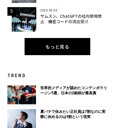
2023.05.03
サムスン、ChatGPTの社内使用禁
止 機密コードの流出受け
もっと見る
TREND
世界的メディアが認めたコンテンポラリ
ージン5選、日本の2銘柄が最高賞
夏バテで休みたい正社員は7割なのに実
際に休めるのは4割という現実