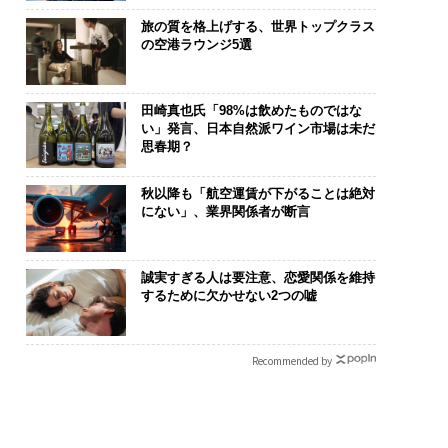
旅の質を格上げする、世界トップクラス
の空港ラウンジ5選
田崎真也氏「98%は飲めたものではな
い」発言、日本自然派ワイン市場は未だ
思春期？
秋以降も「航空運賃が下がることは絶対
にない」、業界関係者が断言
誠実すぎる人は要注意、恋愛関係を維持
するために欠かせない2つの嘘
Recommended by