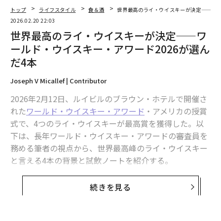
オークとスパイシーな黒胡椒の熱へとフェードアウトす
トップ
ライフスタイル
食＆酒
世界最高のライ・ウイスキーが決定——ワー
る。
2026.02.20 22:03
世界最高のライ・ウイスキーが決定——ワ
ベスト・非ケンタッキー・バーボン：15スター
ールド・ウイスキー・アワード2026が選ん
ズ・アーティザン・コレクション、54.5%ABV、
750ml
だ4本
15スターズ
は、バーズタウンを拠点とするブレンダー兼
Joseph V Micallef | Contributor
ボトラーで、そのプログラムは古い調達原酒を中心とし
2026年2月12日、ルイビルのブラウン・ホテルで開催さ
ている。創業者たちはまた、将来の供給を確保するため
れた
ワールド・ウイスキー・アワード
・アメリカの授賞
にバーズタウン・バーボン社で委託蒸留も行っている。
式で、4つのライ・ウイスキーが最高賞を獲得した。以
アーティザン・コレクションは、ケンタッキー州とイン
下は、長年ワールド・ウイスキー・アワードの審査員を
ディアナ州のストレートバーボンの限定リリースブレン
務める筆者の視点から、世界最高峰のライ・ウイスキー
ドとして販売されており、12年物と15年物の成分で構成
と言える4本の背景と試飲ノートを紹介する。
され、109プルーフでボトリングされている。「インデ
ィアナ（MGP）＋ケンタッキー」の調達であるため、バ
これら4つのウイスキーは、現代アメリカン・ライの幅
続きを見る
ーズタウンでブレンドおよびボトリングされているにも
広さを示している。トースト樽でフィニッシュされたデ
かかわらず、このバーボンは「非ケンタッキー」に分類
ザート風のケンタッキー・ストレート・ライ、珍しい小
されている。