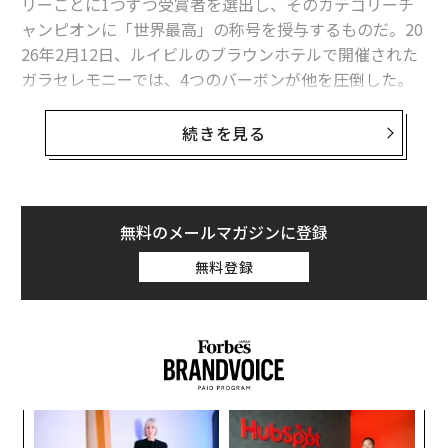
リーごとに1つずつ受賞者を選出し、そのカテゴリーチ
ャンピオンに「世界最高」の称号を授与するものだ。20
26年2月12日、ルイビルのブラウンホテルで開催された
ガラセレモニーでは、4つのバーボンが他を圧倒した。
ストレートバーボン2銘柄とフィニッシュドバーボン2銘
柄で、古典的なケンタッキーのクラフト、熟成した調達
続きを見る
原酒のブレンディング、そしてギミックではなく意図を
持って行われた樽フィニッシュという幅広い範囲にわた
っている。以下は、各受賞銘柄の簡単な製造背景と、長
年ワールド・ウイスキー・アワードの審査員を務める私
無料のメールマガジンに登録
の視点から書いたテイスティングノートである。
無料登録
ベスト・ケンタッキー・バーボン
ニュー・リフ・ボトルド・イン・ボンド・ケン
タッキー・ストレート・バーボン・ウイスキ
ー、50%ABV、750ml
キ
な
ケンタッキー州ニューポートの
ニュー・リフ
は、トウモ
か。
術