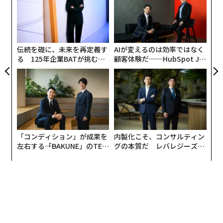
ロコシ65%、ライ麦30%、モルト大麦5%という高ライ
キャ
た
ア
麦マッシュビルを中心にフラッグシップバーボンを構築
R S
ア
の
した。ボトルド・イン・ボンド表記のこの銘柄は、ノン
た
チルフィルタードで、53ガロンのトースト・チャー処理
伝統を礎に、未来を再定義す
AIが変えるのは効率ではなく
された新樽で4年間熟成されている。
る 125年企業BATが挑むス
顧客体験だ──HubSpot Ja
モークレスな未来
panが語る「Grow Better」
このバーボンは、ノーズにバタースコッチとバニラクリ
な組織のつくり方
ームの香りがあり、その後にオークとライ麦のスパイス
が続く。口当たりは力強くフルボディで、顕著なオーク
の骨格がバニラ、クローブ、シナモン、ミント、ダーク
ベリーのフレーバーを際立たせ、調理された穀物とトー
「コンディション」が成果を
内製化こそ、コンサルティン
ストしたパンの香ばしい穀物主体の芯がある。
左右する――「BAKUNE」のTEN
グの本質だ レバレジーズが
TIALが支える「挑戦者の明
実践する、次世代ファームの
テクスチャーは濃密で口を満たし、顕著な口当たりの重
日」
全貌
さと、バーボンの残留甘味とバランスを取るわずかにタ
ンニンのあるオークのグリップがある。余韻は長くスパ
イシーで、明確にライ麦スパイス主導の特徴があり、赤
と黒の果実、白胡椒、クローブの余韻が残り、ドライな