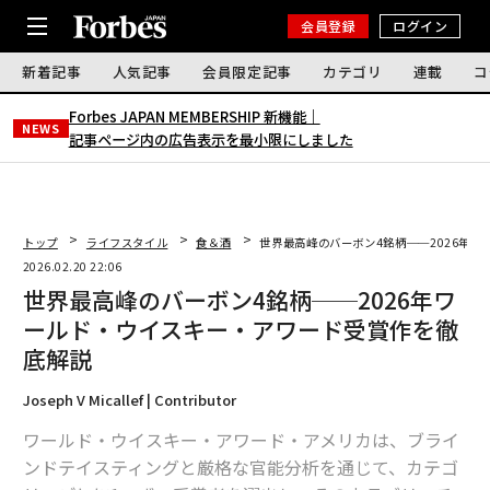
会員登録
ログイン
新着記事
人気記事
会員限定記事
カテゴリ
連載
コ
Forbes JAPAN MEMBERSHIP 新機能｜
NEWS
記事ページ内の広告表示を最小限にしました
トップ
ライフスタイル
食＆酒
世界最高峰のバーボン4銘柄──2026年
2026.02.20 22:06
世界最高峰のバーボン4銘柄──2026年ワ
ールド・ウイスキー・アワード受賞作を徹
底解説
Joseph V Micallef | Contributor
ワールド・ウイスキー・アワード・アメリカは、ブライ
ンドテイスティングと厳格な官能分析を通じて、カテゴ