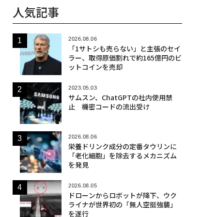
人気記事
2026.08.06
「1サトシも売らない」と主張のセイ
ラー、取得原価割れで約165億円のビ
ットコインを売却
2023.05.03
サムスン、ChatGPTの社内使用禁
止 機密コードの流出受け
2026.08.06
栄養ドリンク成分の定番タウリンに
「老化細胞」を除去するメカニズム
を発見
2026.08.05
ドローンからロボットが降下、ウク
ライナが世界初の「無人空挺強襲」
を遂行