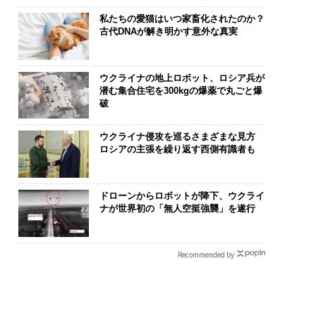
私たちの愛猫はいつ家畜化されたのか？
古代DNAが解き明かす意外な真実
ウクライナの地上ロボット、ロシア兵が
潜む集合住宅を300kgの爆薬で丸ごと爆
破
ウクライナ侵攻を巡るさまざまな見方
ロシアの主張を繰り返す西側有識者も
ドローンからロボットが降下、ウクライ
ナが世界初の「無人空挺強襲」を遂行
Recommended by