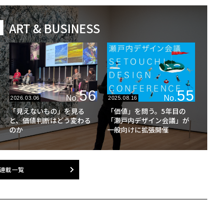
ART & BUSINESS
56
55
No.
No.
2026.03.06
2025.08.16
「見えないもの」を見る
「価値」を問う。5年目の
と、価値判断はどう変わる
「瀬戸内デザイン会議」が
のか
一般向けに拡張開催
連載一覧