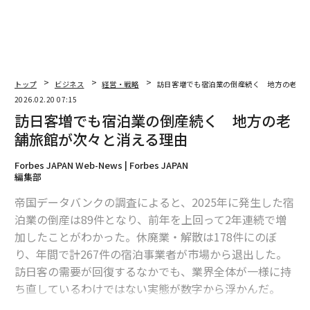
トップ
ビジネス
経営・戦略
訪日客増でも宿泊業の倒産続く 地方の老舗
2026.02.20 07:15
訪日客増でも宿泊業の倒産続く 地方の老
舗旅館が次々と消える理由
Forbes JAPAN Web-News | Forbes JAPAN
編集部
帝国データバンクの調査によると、2025年に発生した宿
泊業の倒産は89件となり、前年を上回って2年連続で増
加したことがわかった。休廃業・解散は178件にのぼ
り、年間で計267件の宿泊事業者が市場から退出した。
訪日客の需要が回復するなかでも、業界全体が一様に持
ち直しているわけではない実態が数字から浮かんだ。