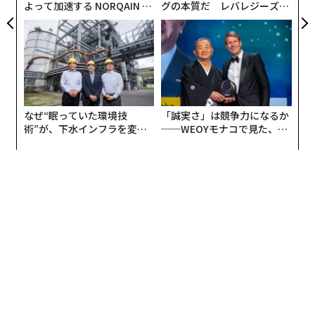
集計期間：2000年１月1日～2025年12月31日まで
よって加速する NORQAIN JA
グの本質だ レバレジーズが
PAN 特別座談会
実践する、次世代ファームの
集計対象：負債1000万円以上・法的整理による倒産
全貌
2026年2月6日10:09 タイトルおよび内容を一部修正
地方に集中する倒産・休業
倒産や廃業は、首都圏、京阪神、中京の三大都市圏を除
なぜ“眠っていた環境技
「誠実さ」は競争力になるか
く「地方」に集中していた。発生割合は7割を超え、コ
術”が、下水インフラを変え
──WEOYモナコで見た、く
ロナ禍前の水準に迫っている。都市部と比べてインバウ
たのか──産総研×月島JFE
ら寿司の経営哲学
ンド需要が限定的な地域では、稼働率や客単価が低い小
アクアソリューションの10年
規模旅館・ホテルの退出が目立つ。
需要は戻りつつあるものの、その恩恵が均等に行き渡っ
ているわけではなく、また地域差も経営環境の差となっ
て表れていることがわかる。
老朽化が示す投資余力の差
近年、倒産要因として「老朽化」「修繕」「故障」など