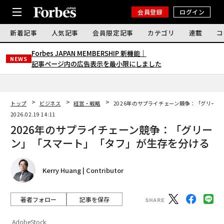
会員登録
ログイン
新着記事
人気記事
会員限定記事
カテゴリ
連載
コ
Forbes JAPAN MEMBERSHIP 新機能｜
NEWS
記事ページ内の広告表示を最小限にしました
トップ
ビジネス
経営・戦略
2026年のサプライチェーン競争：「グリー
2026.02.19 14:11
2026年のサプライチェーン競争：「グリー
ン」「スマート」「タフ」が生存を分ける
Kerry Huang | Contributor
著者フォロー
記事を保存
AdobeStock