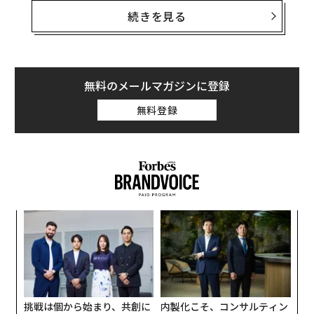
続きを見る
無料のメールマガジンに登録
無料登録
小1
パ
にし
技
無
革
防
ク
た「
【調査概要】
挑戦は個から始まり、共創に
内製化こそ、コンサルティン