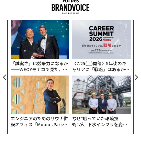
模組
A
“使
顧客
【N
pa
伝
C】
な
る
モ
「誠実さ」は競争力になるか
〈7.25(土)開催〉5年後のキ
──WEOYモナコで見た、く
ャリアに「戦略」はあるか。
ら寿司の経営哲学
トップエグゼクティブのキャ
リアに触れる1日│CAREER S
UMMIT 2026
エンジニアのためのサウナ併
なぜ“眠っていた環境技
設オフィス「Mobius Park」
術”が、下水インフラを変え
がオープン──タマディック
たのか──産総研×月島JFE
が健康経営を徹底する理由
アクアソリューションの10年