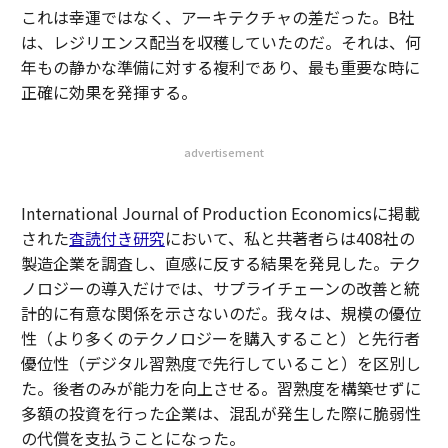
これは幸運ではなく、アーキテクチャの差だった。B社
は、レジリエンス配当を収穫していたのだ。それは、何
年もの静かな準備に対する複利であり、最も重要な時に
正確に効果を発揮する。
advertisement
International Journal of Production Economicsに掲載
された
査読付き研究
において、私と共著者らは408社の
製造企業を調査し、直感に反する結果を発見した。テク
ノロジーの導入だけでは、サプライチェーンの改善と統
計的に有意な関係を示さないのだ。我々は、規模の優位
性（より多くのテクノロジーを購入すること）と先行者
優位性（デジタル習熟度で先行していること）を区別し
た。後者のみが能力を向上させる。習熟度を構築せずに
多額の投資を行った企業は、混乱が発生した際に脆弱性
の代償を支払うことになった。