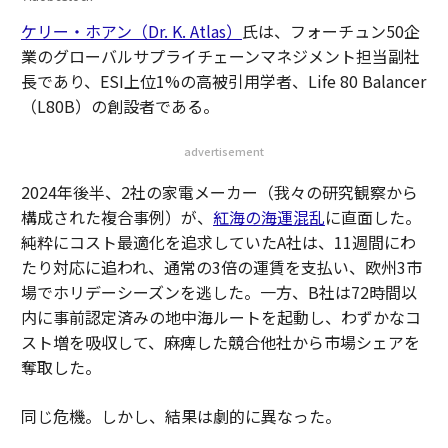
ケリー・ホアン（Dr. K. Atlas）
氏は、フォーチュン50企
業のグローバルサプライチェーンマネジメント担当副社
長であり、ESI上位1%の高被引用学者、Life 80 Balancer
（L80B）の創設者である。
advertisement
2024年後半、2社の家電メーカー（我々の研究観察から
構成された複合事例）が、
紅海の海運混乱
に直面した。
純粋にコスト最適化を追求していたA社は、11週間にわ
たり対応に追われ、通常の3倍の運賃を支払い、欧州3市
場でホリデーシーズンを逃した。一方、B社は72時間以
内に事前認定済みの地中海ルートを起動し、わずかなコ
スト増を吸収して、麻痺した競合他社から市場シェアを
奪取した。
同じ危機。しかし、結果は劇的に異なった。