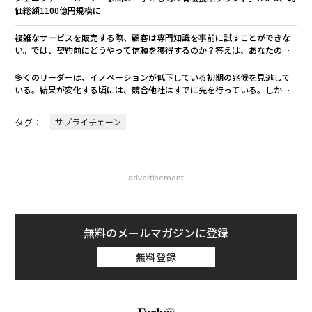
価総額1100億円規模に
複雑なサービスを販売する際、顧客は専門知識を事前に試すことができな
い。では、契約前にどうやって信頼を獲得するのか？答えは、あなたの思
考プロセスを可視化することだ。その方法を解説する。
多くのリーダーは、イノベーションが低下している初期の兆候を見逃して
いる。結果が変化する頃には、競合他社はすでに先を行っている。しか
し、衰退を予測する方法は存在する。
タグ：
サプライチェーン
advertisement
無料のメールマガジンに登録
無料登録