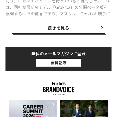
対立）においてバイアスを持っていると批判した。これ
は、同社が最新AIモデル「Grok4.2」の公開ベータ版を
展開する中での発言であり、マスクは「GrokはAI競争に
勝たなければならない」と強調した。
続きを見る
マスクは米国時間2月17日、X上でGrok4.2のベータテス
ト開始を
発表
し、「批判的なフィードバックは歓迎する
（中略）Grok4.2は急速に学習可能であり、毎週改善が
行われるだろう」と投稿した。
無料のメールマガジンに登録
無料登録
Grok4.2のベータ版公開から数時間後、マスクはGrokの
回答を、グーグルのGemini、OpenAIのChatGPT、アン
ソロピックのClaudeと比較するスクリーンショットを共
有し始めた。
創業
〜
シン
織
超え
う
エ