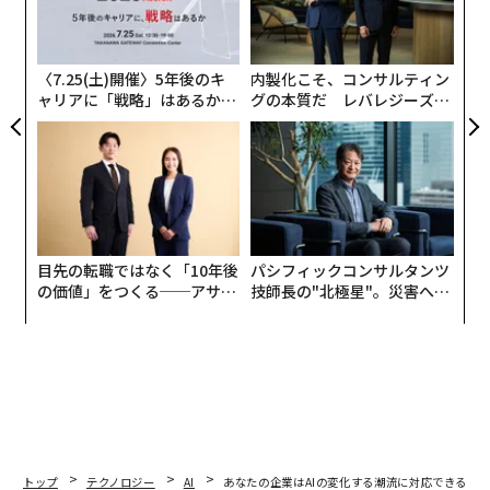
T
設オ
が
が
〈7.25(土)開催〉5年後のキ
内製化こそ、コンサルティン
ャリアに「戦略」はあるか。
グの本質だ レバレジーズが
トップエグゼクティブのキャ
実践する、次世代ファームの
リアに触れる1日│CAREER S
全貌
UMMIT 2026
目先の転職ではなく「10年後
パシフィックコンサルタンツ
の価値」をつくる──アサイ
技師長の"北極星"。災害への
ンの長期伴走型支援とは
無力感を乗り越え見つけた、
防災一筋20年の答え
トップ
テクノロジー
AI
あなたの企業はAIの変化する潮流に対応できるか