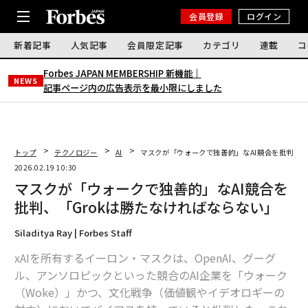
会員登録
ログイン
新着記事
人気記事
会員限定記事
カテゴリ
連載
コ
Forbes JAPAN MEMBERSHIP 新機能｜
NEWS
記事ページ内の広告表示を最小限にしました
トップ
テクノロジー
AI
マスクが「ウォークで独善的」なAI競合を批判、「
2026.02.19 10:30
マスクが「ウォークで独善的」なAI競合を
批判、「Grokは勝たなければならない」
Siladitya Ray | Forbes Staff
xAIを所有するイーロン・マスクは、OpenAI、グーグ
ル、アンソロピックといった競合のAI企業を「ウォーク
（Woke）」かつ、文化戦争（価値観やイデオロギーの