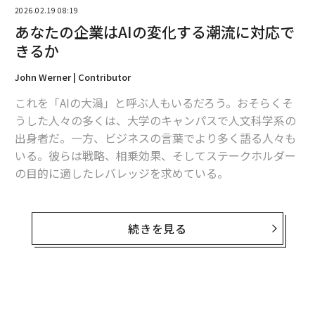
2026.02.19 08:19
あなたの企業はAIの変化する潮流に対応で
翻訳＝江津拓哉
きるか
John Werner | Contributor
2026年9月号発売中
これを「AIの大渦」と呼ぶ人もいるだろう。おそらくそ
うした人々の多くは、大学のキャンパスで人文科学系の
最新号の購入はこちらから
出身者だ。一方、ビジネスの言葉でより多く語る人々も
いる。彼らは戦略、相乗効果、そしてステークホルダー
の目的に適したレバレッジを求めている。
メンバーシップに登録する
どのように表現するにせよ、AIは変化している。進化し
ているのだ。そして、我々のビジネス利用のトレンドも
続きを見る
同様に進化している。
関連記事
私は
ガートナーのレポート
を見ていた。それによると、
「避けられない」マスクがドージコインについて久しぶりに発言、暗号資
生成AIが著者たちが詩的に「幻滅の谷」と呼ぶ段階に入
産価格が急落する中
る一方で、エージェントAIがロケットのように急上昇し