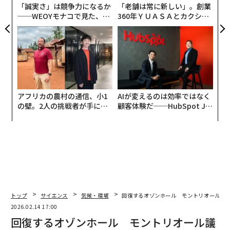
「誠実さ」は競争力になるか
「老舗は常に新しい」。創業
──WEOYモナコで見た、く
360年ＹＵＡＳＡとカクシン
ら寿司の経営哲学
CEO田尻望が語る、AIを超え
る人の価値
アフリカの農村の通信、小1
AIが変えるのは効率ではなく
の壁。2人の挑戦者が手にし
顧客体験だ──HubSpot Ja
た「次なる武器」
panが語る「Grow Better」
な組織のつくり方
トップ
サイエンス
気候・環境
回復するオゾンホール モントリオール議
2026.02.14 17:00
回復するオゾンホール モントリオール議