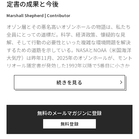
定書の成果と今後
Marshall Shepherd | Contributor
オゾン層とその悪名高いオゾンホールの物語は、私たち
全員にとっての道標だ。科学、経済政策、懐疑的な見
解、そして行動の必要性といった複雑な環境問題を解決
するための道筋を示している。NASAとNOAA（米国海洋
大気庁）は昨年11月、2025年のオゾンホールが、モント
リオール議定書が発効した1992年以降で5番目に小さか
ったと報告している。
続きを見る
オゾンホールは回復したのだろうか？
まず、問題を振り返ってみよう。成層圏のオゾン層は、
単なる「科学的」な関心事ではない。それは地球上の生
無料のメールマガジンに登録
命を維持するために非常に重要なものだ。オゾン層は太
無料登録
陽からの紫外線を吸収する。エネルギーの強い紫外線で
あるUV-Bは、高線量だと人間や他の生命体に非常に有害