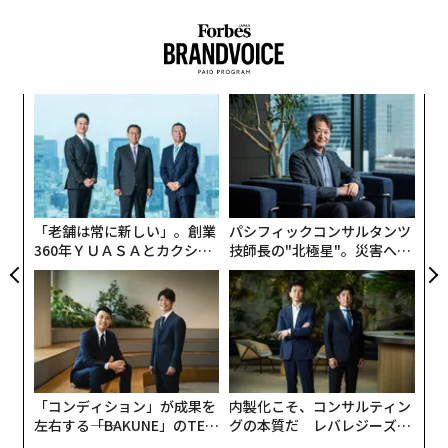
となり得る。
義す
〜
むス
織
う
“
T
オ
ジ
「老舗は常に新しい」。創業
パシフィックコンサルタンツ
360年ＹＵＡＳＡとカクシン
技師長の"北極星"。災害への
CEO田尻望が語る、AIを超え
無力感を乗り越え見つけた、
る人の価値
防災一筋20年の答え
「コンディション」が成果を
内製化こそ、コンサルティン
左右する――「BAKUNE」のTEN
グの本質だ レバレジーズが
TIALが支える「挑戦者の明
実践する、次世代ファームの