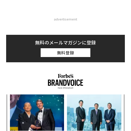
advertisement
無料のメールマガジンに登録
無料登録
スパ
な
のラ
術
た
挑
ア
よっ
PA