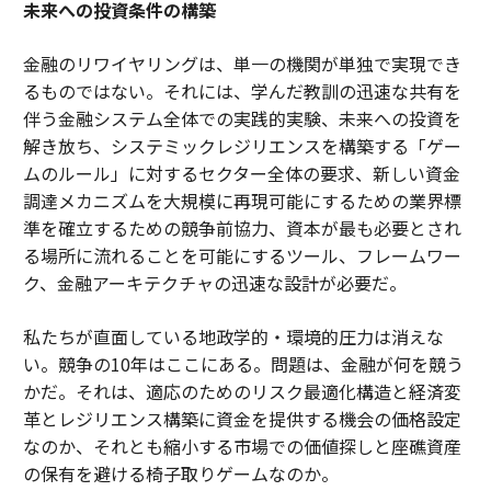
未来への投資条件の構築
金融のリワイヤリングは、単一の機関が単独で実現でき
るものではない。それには、学んだ教訓の迅速な共有を
伴う金融システム全体での実践的実験、未来への投資を
解き放ち、システミックレジリエンスを構築する「ゲー
ムのルール」に対するセクター全体の要求、新しい資金
調達メカニズムを大規模に再現可能にするための業界標
準を確立するための競争前協力、資本が最も必要とされ
る場所に流れることを可能にするツール、フレームワー
ク、金融アーキテクチャの迅速な設計が必要だ。
私たちが直面している地政学的・環境的圧力は消えな
い。競争の10年はここにある。問題は、金融が何を競う
かだ。それは、適応のためのリスク最適化構造と経済変
革とレジリエンス構築に資金を提供する機会の価格設定
なのか、それとも縮小する市場での価値探しと座礁資産
の保有を避ける椅子取りゲームなのか。