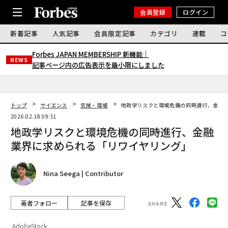
会員登録
ログイン
新着記事
人気記事
会員限定記事
カテゴリ
連載
コ
Forbes JAPAN MEMBERSHIP 新機能｜
NEWS
記事ページ内の広告表示を最小限にしました
トップ
サイエンス
気候・環境
地政学リスクと環境危機の同時進行、金融
2026.02.18 09:51
地政学リスクと環境危機の同時進行、金融
業界に求められる「リワイヤリング」
Nina Seega | Contributor
著者フォロー
記事を保存
AdobeStock