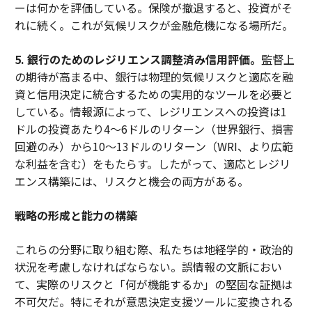
ーは何かを評価している。保険が撤退すると、投資がそ
れに続く。これが気候リスクが金融危機になる場所だ。
5. 銀行のためのレジリエンス調整済み信用評価。
監督上
の期待が高まる中、銀行は物理的気候リスクと適応を融
資と信用決定に統合するための実用的なツールを必要と
している。情報源によって、レジリエンスへの投資は1
ドルの投資あたり4〜6ドルのリターン（世界銀行、損害
回避のみ）から10〜13ドルのリターン（WRI、より広範
な利益を含む）をもたらす。したがって、適応とレジリ
エンス構築には、リスクと機会の両方がある。
戦略の形成と能力の構築
これらの分野に取り組む際、私たちは地経学的・政治的
状況を考慮しなければならない。誤情報の文脈におい
て、実際のリスクと「何が機能するか」の堅固な証拠は
不可欠だ。特にそれが意思決定支援ツールに変換される