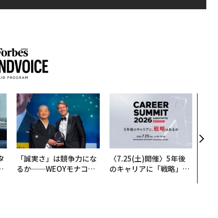
〜決
模組
装」
く”
ビジ
タ
「誠実さ」は競争力にな
〈7.25(土)開催〉5年後
。
るか──WEOYモナコで
のキャリアに「戦略」は
越
見た、くら寿司の経営哲
あるか。トップエグゼク
0
学
ティブのキャリアに触れ
る1日│CAREER SUMMI
T 2026