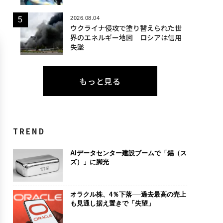
2026.08.04
ウクライナ侵攻で塗り替えられた世
界のエネルギー地図 ロシアは信用
失墜
もっと見る
TREND
AIデータセンター建設ブームで「錫（ス
ズ）」に脚光
オラクル株、4％下落──過去最高の売上
も見通し据え置きで「失望」