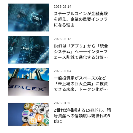
2026.02.14
ステーブルコインが金融実験
を超え、企業の重要インフラ
になる理由
2026.02.13
DeFiは「アプリ」から「統合
システム」へ──インターフ
ェース削減で進化する分散型
金融
2026.02.04
一般投資家がスペースXなど
「未上場の巨大企業」に投資
できる未来、トークン化が拓
くか
2026.01.26
Z世代が相続する15兆ドル、暗
号資産への信頼度は親世代の5
倍に