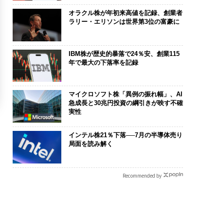
オラクル株が年初来高値を記録、創業者
ラリー・エリソンは世界第3位の富豪に
IBM株が歴史的暴落で24％安、創業115
年で最大の下落率を記録
マイクロソフト株「異例の振れ幅」、AI
急成長と30兆円投資の綱引きが映す不確
実性
インテル株21％下落──7月の半導体売り
局面を読み解く
Recommended by