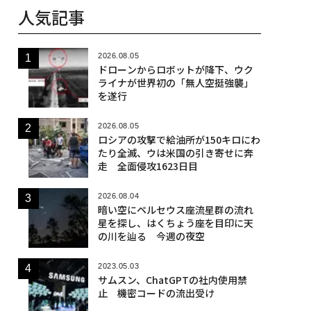
人気記事
2026.08.05
ドローンからロボットが降下、ウク
ライナが世界初の「無人空挺強襲」
を遂行
2026.08.05
ロシアの攻撃で給油所が150キロにわ
たり全滅、ウは米国の引き寄せに奔
走 全面侵攻1623日目
2026.08.04
暗い空にペルセウス座流星群の流れ
星を探し、はくちょう座を目印に天
の川を辿る 今週の夜空
2023.05.03
サムスン、ChatGPTの社内使用禁
止 機密コードの流出受け