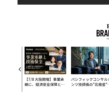
【7/8 大阪開催】事業承
パシフィックコンサル
継に、経済安全保障とい
ンツ技師長の"北極星"
う視点が加わるとき──
災害への無力感を乗り
経営者が問われる新たな
え見つけた、防災一筋2
判断軸
年の答え