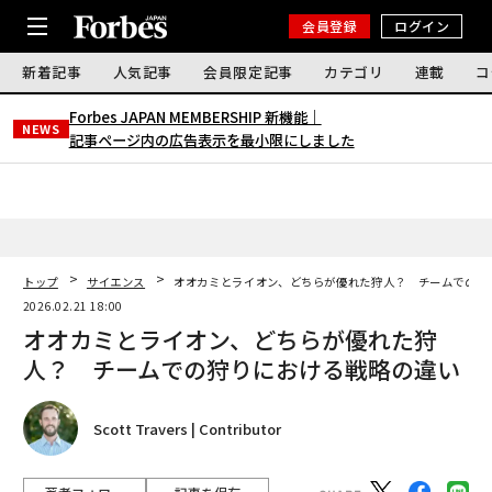
会員登録
ログイン
新着記事
人気記事
会員限定記事
カテゴリ
連載
コ
Forbes JAPAN MEMBERSHIP 新機能｜
NEWS
記事ページ内の広告表示を最小限にしました
トップ
サイエンス
オオカミとライオン、どちらが優れた狩人？ チームでの狩
2026.02.21 18:00
オオカミとライオン、どちらが優れた狩
人？ チームでの狩りにおける戦略の違い
Scott Travers | Contributor