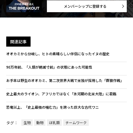
メンバーシップに登録する
関連記事
オオカミから分岐し、ヒトの素晴らしい伴侶になったイヌの歴史
90万年前、「人類が絶滅寸前」の状態にあった可能性
お手本は野生のオオカミ、第二次世界大戦で米独が採用した「群狼作戦」
史上最大のライオン、アフリカではなく「氷河期の北米大陸」に君臨
恐竜以上、「史上最強の噛む力」を誇った巨大な古代ワニ
タグ：
生物
動物
ほ乳類
チームワーク