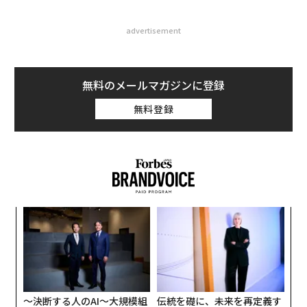
advertisement
無料のメールマガジンに登録
無料登録
“
オ
ジ
エ
設オ
が
が
〜決断する人のAI〜大規模組
伝統を礎に、未来を再定義す