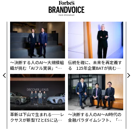
念を突きつけている。以下では、生物学的研究の成果を
踏まえつつ、その理由を説明していこう。
“
オ
ジ
エ
設オ
が
が
〜決断する人のAI〜大規模組
伝統を礎に、未来を再定義す
織が挑む「AIフル実装」“使
る 125年企業BATが挑むス
う”企業から“動く”企業へ【N
モークレスな未来
TTドコモビジネス×PwC】
革新は下山で生まれる──レ
〜決断する人のAI〜AI時代の
クサスが新型TZとESに込め
金融パラダイムシフト、「超
た「DISCOVER」の哲学
個別化」の核心 【MUFG×ウ
ェルスナビ×PwC】