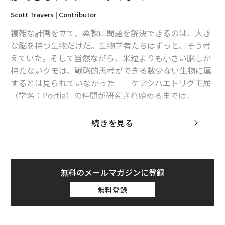
Scott Travers | Contributor
複雑な計画を立て、柔軟に問題を解決できるのは、大き
な脳を持つ生物だけだ。生物学者たちはずっと、そう考
えていた。そして当然ながら、米粒よりも小さい脳しか
持たないクモは、戦略的思考ができる数少ない生物に属
するとは見られていなかった──ケアシハエトリグモ属
（学名：Portia）の仲間が研究され始めるまでは。
ケアシハエトリグモは、ハエトリグモ科に属するグルー
続きを見る
プで、アフリカ、アジア、オーストラリアに生息する。
彼らは、不気味なほどにユニークな生存戦略で知られて
いる。事前にルートを計画して狩りを行い、獲物の視界
を避けて迂回し、状況の変化に応じて戦術を調整するの
無料のメールマガジンに登録
だ。
無料登録
ケアシハエトリグモの存在は科学者たちに対して、複雑
な認知能力を持つ種は人類だけではないという不穏な概