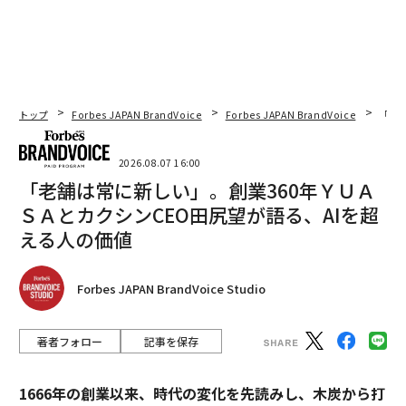
トップ
Forbes JAPAN BrandVoice
Forbes JAPAN BrandVoice
「老
2026.08.07 16:00
「老舗は常に新しい」。創業360年ＹＵＡ
ＳＡとカクシンCEO田尻望が語る、AIを超
える人の価値
Forbes JAPAN BrandVoice Studio
著者フォロー
記事を保存
1666年の創業以来、時代の変化を先読みし、木炭から打