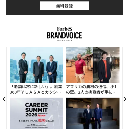
無料登録
義す
「
むス
左右
T
革
日
ク
た「
「老舗は常に新しい」。創業
アフリカの農村の通信、小1
360年ＹＵＡＳＡとカクシン
の壁。2人の挑戦者が手にし
CEO田尻望が語る、AIを超え
た「次なる武器」
る人の価値