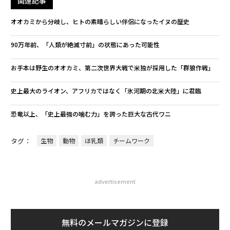
関連記事
オオカミから分岐し、ヒトの素晴らしい伴侶になったイヌの歴史
90万年前、「人類が絶滅寸前」の状態にあった可能性
お手本は野生のオオカミ、第二次世界大戦で米独が採用した「群狼作戦」
史上最大のライオン、アフリカではなく「氷河期の北米大陸」に君臨
恐竜以上、「史上最強の噛む力」を誇った巨大な古代ワニ
タグ：
生物
動物
ほ乳類
チームワーク
advertisement
無料のメールマガジンに登録