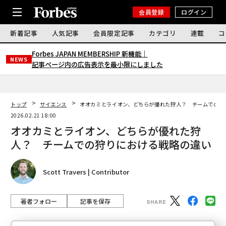
会員登録
ログイン
新着記事
人気記事
会員限定記事
カテゴリ
連載
コ
Forbes JAPAN MEMBERSHIP 新機能｜
NEWS
記事ページ内の広告表示を最小限にしました
トップ
サイエンス
オオカミとライオン、どちらが優れた狩人？ チームでの狩
2026.02.21 18:00
オオカミとライオン、どちらが優れた狩
人？ チームでの狩りにおける戦略の違い
Scott Travers | Contributor
著者フォロー
記事を保存