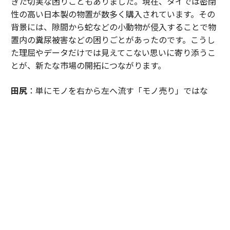
きた切実な困りごともありました。現在、タイでは密閉
性の高い日本製の物置が数多く購入されています。その
背景には、隙間から蛇などの小動物が侵入することで物
置内の糞尿被害などの困りごとがあったのです。こうし
た理屈やデータだけでは見えてこない思いに寄り添うこ
とが、新たな市場の開拓につながります。
田尻
：単にモノを右から左へ流す「モノ売り」ではな
く、技術を組み合わせ、リアルな悩みに対するソリュー
ションや住文化そのものを提供する「コト売り」の実践
ですね。
ＹＵＡＳＡさまが掲げる「モノづくり」から「くらしづ
くり」に至る社会課題解決ビジネスの本質も、まさにこ
こにあります。スペックを競うだけの「モノ売り」はEC
サイトや他社に代替されますが、市場のペインに深く入
り込み、解決策をパッケージとして提供する「コト売
り」は、他社が容易に真似できない強固な参入障壁にな