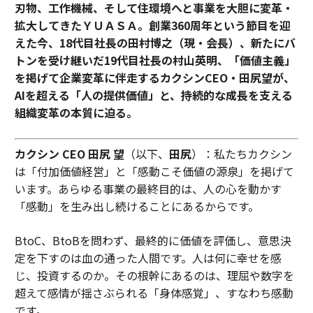
刃物、工作機械、そして住環境へと事業を大胆に変革・
拡大してきたＹＵＡＳＡ。創業360周年という節目を迎
えた今、18代目社長の田村博之（現・会長）、新たにバ
トンを受け継いだ19代目社長の村山英明、「価値主義」
を掲げて企業変革に伴走するカクシンCEO・田尻望が、
AIを超える「人の提供価値」と、持続的な成長を支える
組織変革の本質に迫る。
カクシン CEO 田尻 望
（以下、
田尻
）：私たちカクシン
は「付加価値経営」と「感動こそ価値の源泉」を掲げて
います。あらゆる事業の最終目的は、人の心を動かす
「感動」を生み出し続けることにあるからです。
BtoC、BtoBを問わず、最終的に価値を評価し、意思決
定を下すのは血の通った人間です。人は何に幸せを感
じ、投資するのか。その根幹にあるのは、理屈や数字を
超えて感情が揺さぶられる「身体感覚」、すなわち感動
です。