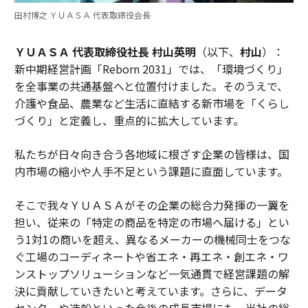
田村博之 ＹＵＡＳＡ 代表取締役会長
ＹＵＡＳＡ 代表取締役社長 村山英明
（以下、
村山
）：
新中期経営計画「Reborn 2031」では、「環境づくり」
を全事業の共通基盤へと位置付けました。そのうえで、
介護や食品、農業など生活に直結する新市場を「くらし
づくり」と定義し、重点的に拡大しています。
私たちが日々向き合う各地域に根ざす企業の皆様は、国
内市場の縮小や人手不足という課題に直面しています。
そこで我々ＹＵＡＳＡがその企業の総合力発揮の一翼を
担い、従来の「特定の商品を特定の市場へ届ける」とい
う1対1の商いを超え、異なるメーカーの機械同士をつな
ぐ工場のコーディネートや省エネ・再エネ・創エネ・ワ
ンストップソリューションなど一気通貫で経営課題の解
決に貢献していきたいと考えています。さらに、データ
センターや造船といった今後の成長市場にも、当社の総