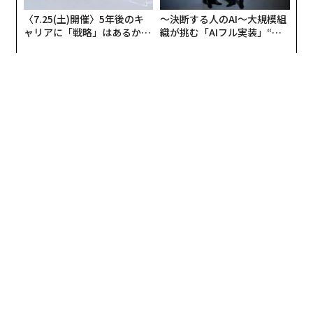
〈7.25(土)開催〉5年後のキ
〜決断する人のAI〜大規模組
ャリアに「戦略」はあるか。
織が挑む「AIフル実装」“使
トップエグゼクティブのキャ
う”企業から“動く”企業へ【N
リアに触れる1日│CAREER S
TTドコモビジネス×PwC】
UMMIT 2026