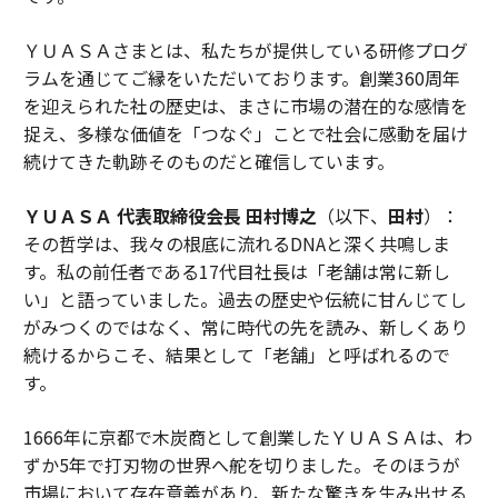
ＹＵＡＳＡさまとは、私たちが提供している研修プログ
ラムを通じてご縁をいただいております。創業360周年
を迎えられた社の歴史は、まさに市場の潜在的な感情を
捉え、多様な価値を「つなぐ」ことで社会に感動を届け
続けてきた軌跡そのものだと確信しています。
ＹＵＡＳＡ 代表取締役会長 田村博之
（以下、
田村
）：
その哲学は、我々の根底に流れるDNAと深く共鳴しま
す。私の前任者である17代目社長は「老舗は常に新し
い」と語っていました。過去の歴史や伝統に甘んじてし
がみつくのではなく、常に時代の先を読み、新しくあり
続けるからこそ、結果として「老舗」と呼ばれるので
す。
1666年に京都で木炭商として創業したＹＵＡＳＡは、わ
ずか5年で打刃物の世界へ舵を切りました。そのほうが
市場において存在意義があり、新たな驚きを生み出せる