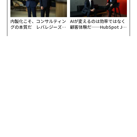
下）で長年CEOを務めたジョン・フォレイカーをCEO兼
共同創業者として迎え入れた。フォレイカーは約6％の
内製化こそ、コンサルティン
AIが変えるのは効率ではなく
株式を保有し、その価値はおよそ5700万ドル（約88億
グの本質だ レバレジーズが
顧客体験だ──HubSpot Ja
円）となっている。それぞれ1％強を保有するカーティ
実践する、次世代ファームの
panが語る「Grow Better」
スとラズの持ち株の価値は、約1200万ドル（約18億600
全貌
な組織のつくり方
0万円）にのぼる。
ガーナーは、ウォール街の投資銀行向けの説明会で、
「さまざまな人たちが実際にこの会社のプロダクトを購
入している。人々はブランドに共感し、私たちが築いて
きたものを信頼してくれている」と語った。
年間売上高345億円、前年比40％増
Once Upon A Farmの2025年9月期の年間売上高は2億25
00万ドル（約345億円）で、前年から40％超増加した。
2018年以降の年平均成長率（CAGR）は60％を超える。I
PO関連書類によると、Once Upon A Farmは全米のベビ