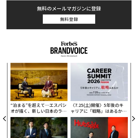
ガーナーは、「このIPOは、私たちの歩みを確かなもの
無料のメールマガジンに登録
にする大きな一歩だ。子どもたちの栄養を根本から改善
無料登録
していきたい」と上場直後の取材に語った。
2011年創業のOnce Upon A Farmは当初、昨年の上場を
計画していたが、2026年に延期していた。IPOに伴う株
式売却で、同社は2億ドル（約310億円）弱を調達した。
食品分野では稀な上場だったこともあり、投資家の関心
「
は高く、上場初日の株価は約17％上昇し、21ドルをやや
3
上回る終値をつけた。
C
伝
る
る
2017年にチーフ・ブランド・オフィサー（CBO）として
モ
Once Upon A Farmに参画したガーナーは、共同創業者
“泊まる”を超えて─エスパシ
〈7.25(土)開催〉5年後のキ
の肩書も付与されて約7％の株式を保有している。彼女
オが描く、新しい日本のラグ
ャリアに「戦略」はあるか。
の持ち分の価値は、IPO初日の終値で6400万ドル（約98
ジュアリー（中編）
トップエグゼクティブのキャ
億円）に達した。同社の創業者のカサンドラ・カーティ
リアに触れる1日│CAREER S
UMMIT 2026
スとアリ・ラズは、同じく2017年に、オーガニックの子
ども向け食品企業アニーズ（現在はゼネラル・ミルズ傘