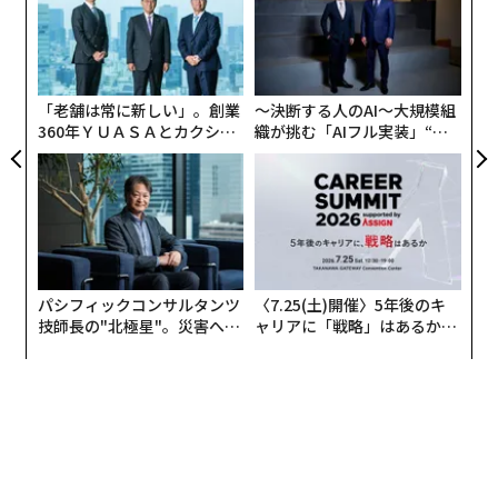
上回る終値をつけた。
T
な
日
術
た
ア
「老舗は常に新しい」。創業
〜決断する人のAI〜大規模組
360年ＹＵＡＳＡとカクシン
織が挑む「AIフル実装」“使
CEO田尻望が語る、AIを超え
う”企業から“動く”企業へ【N
る人の価値
TTドコモビジネス×PwC】
パシフィックコンサルタンツ
〈7.25(土)開催〉5年後のキ
技師長の"北極星"。災害への
ャリアに「戦略」はあるか。
無力感を乗り越え見つけた、
トップエグゼクティブのキャ
防災一筋20年の答え
リアに触れる1日│CAREER S
UMMIT 2026