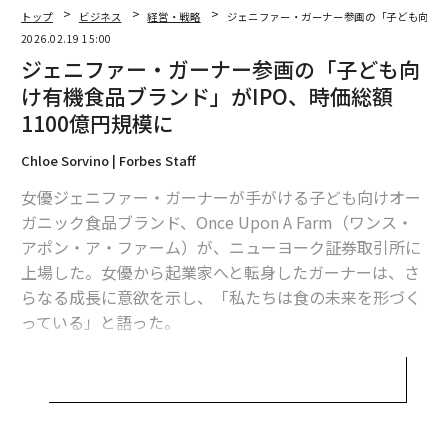
トップ
ビジネス
経営・戦略
ジェニファー・ガーナー参画の「子ども向け有
2026.02.19 15:00
ジェニファー・ガーナー参画の「子ども向
け有機食品ブランド」がIPO、時価総額
1100億円規模に
Chloe Sorvino | Forbes Staff
女優ジェニファー・ガーナーが手がける子ども向けオー
ガニック食品ブランド、Once Upon A Farm（ワンス・
アポン・ア・ファーム）が、ニューヨーク証券取引所に
上場した。女優から起業家へと転身したガーナーは、さ
らなる成長に意欲を示し、「私たちは食の未来を形づく
っている」と語った。
ウォール街は、カリフォルニア州バークレーに本拠を置
くOnce Upon A Farmの上場を歓迎した。2月6日、1株18
ドルで新規株式公開（IPO）を実施した同社の上場時点
の時価総額は、7億2400万ドル（約1120億円）だった。