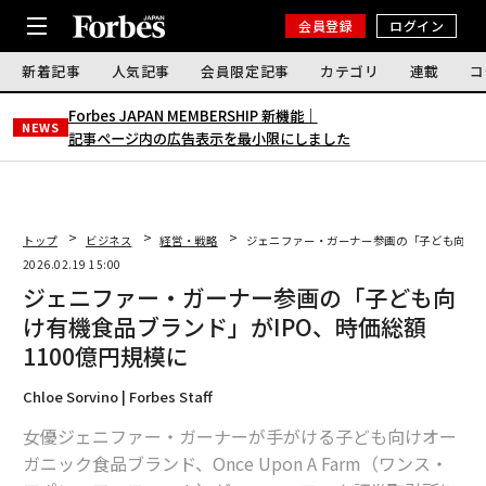
会員登録
ログイン
新着記事
人気記事
会員限定記事
カテゴリ
連載
コ
Forbes JAPAN MEMBERSHIP 新機能｜
NEWS
記事ページ内の広告表示を最小限にしました
トップ
ビジネス
経営・戦略
ジェニファー・ガーナー参画の「子ども向け有
2026.02.19 15:00
ジェニファー・ガーナー参画の「子ども向
け有機食品ブランド」がIPO、時価総額
1100億円規模に
Chloe Sorvino | Forbes Staff
女優ジェニファー・ガーナーが手がける子ども向けオー
ガニック食品ブランド、Once Upon A Farm（ワンス・