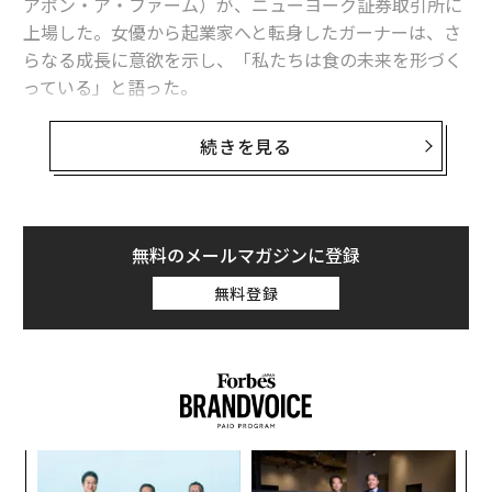
アポン・ア・ファーム）が、ニューヨーク証券取引所に
上場した。女優から起業家へと転身したガーナーは、さ
らなる成長に意欲を示し、「私たちは食の未来を形づく
っている」と語った。
ウォール街は、カリフォルニア州バークレーに本拠を置
続きを見る
くOnce Upon A Farmの上場を歓迎した。2月6日、1株18
ドルで新規株式公開（IPO）を実施した同社の上場時点
の時価総額は、7億2400万ドル（約1120億円）だった。
ガーナーは、「このIPOは、私たちの歩みを確かなもの
無料のメールマガジンに登録
にする大きな一歩だ。子どもたちの栄養を根本から改善
無料登録
していきたい」と上場直後の取材に語った。
2011年創業のOnce Upon A Farmは当初、昨年の上場を
計画していたが、2026年に延期していた。IPOに伴う株
式売却で、同社は2億ドル（約310億円）弱を調達した。
食品分野では稀な上場だったこともあり、投資家の関心
「
は高く、上場初日の株価は約17％上昇し、21ドルをやや
左右