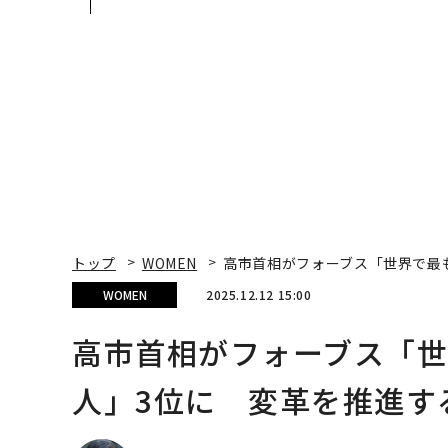
あるか。トップエグゼク
QAIN JAPAN 特別座談
ティブのキャリアに触れ
る1日│CAREER SUMMI
T 2026
トップ
WOMEN
高市首相がフォーブス「世界で最
WOMEN
2025.12.12 15:00
高市首相がフォーブス「世
人」3位に 変革を推進す