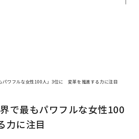
会
カクシンCEO田尻望が語
が挑むスモークレスな未
る、AIを超える人の価値
来
もパワフルな女性100人」3位に 変革を推進する力に注目
界で最もパワフルな女性100
る力に注目