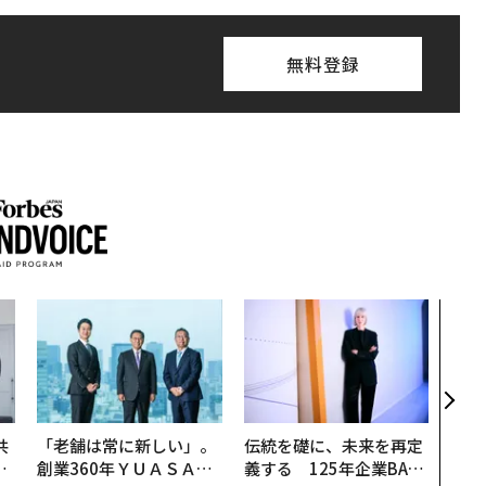
無料登録
目先
年後
─ア
支援
共
「老舗は常に新しい」。
伝統を礎に、未来を再定
OR
創業360年ＹＵＡＳＡと
義する 125年企業BAT