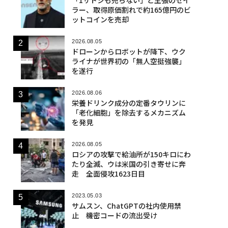
ラー、取得原価割れで約165億円のビ
ットコインを売却
2026.08.05
ドローンからロボットが降下、ウク
ライナが世界初の「無人空挺強襲」
を遂行
2026.08.06
栄養ドリンク成分の定番タウリンに
「老化細胞」を除去するメカニズム
を発見
2026.08.05
ロシアの攻撃で給油所が150キロにわ
たり全滅、ウは米国の引き寄せに奔
走 全面侵攻1623日目
2023.05.03
サムスン、ChatGPTの社内使用禁
止 機密コードの流出受け