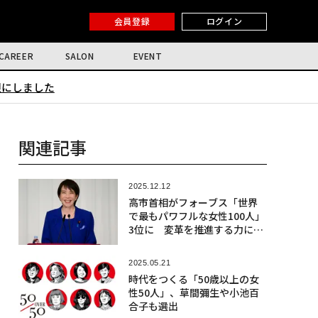
会員登録
ログイン
CAREER
SALON
EVENT
限にしました
関連記事
2025.12.12
高市首相がフォーブス「世界
で最もパワフルな女性100人」
3位に 変革を推進する力に注
目
2025.05.21
時代をつくる「50歳以上の女
性50人」、草間彌生や小池百
合子も選出