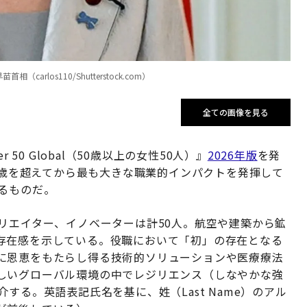
rlos110/Shutterstock.com）
全ての画像を見る
r 50 Global（50歳以上の女性50人）』
2026年版
を発
50歳を超えてから最も大きな職業的インパクトを発揮して
るものだ。
リエイター、イノベーターは計50人。航空や建築から鉱
存在感を示している。役職において「初」の存在となる
に恩恵をもたらし得る技術的ソリューションや医療療法
しいグローバル環境の中でレジリエンス（しなやかな強
する。英語表記氏名を基に、姓（Last Name）のアル