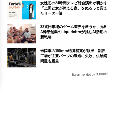
女性初の24時間テレビ総合演出が明かす
「上田と女が吠える夜」をぬるっと変え
たリーダー論
32兆円市場のゲーム業界を救うか、元E
A幹部創業のLiquidnitroが挑むAI活用の
新戦略
米陸軍の155mm砲弾補充が頓挫 新設
工場が主要パーツの製造に失敗、供給網
問題も露呈
Recommended by