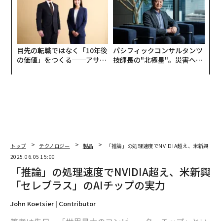
UMMIT 2026
目先の転職ではなく「10年後
パシフィックコンサルタンツ
の価値」をつくる──アサイ
技師長の"北極星"。災害への
ンの長期伴走型支援とは
無力感を乗り越え見つけた、
防災一筋20年の答え
トップ
テクノロジー
製品
「推論」の処理速度でNVIDIA超え、米新興「セ
2025.06.05 15:00
「推論」の処理速度でNVIDIA超え、米新興
「セレブラス」のAIチップの実力
John Koetsier | Contributor