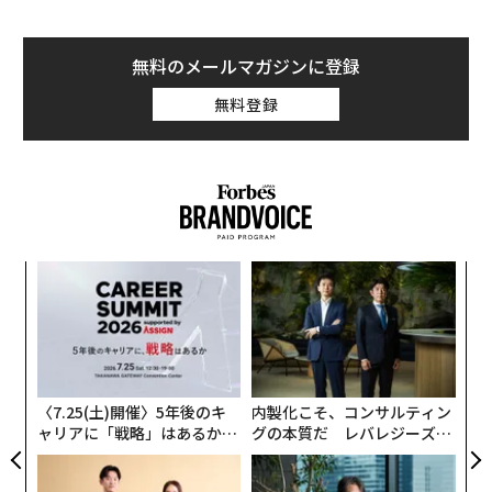
無料のメールマガジンに登録
無料登録
創業
〜
シン
織
超え
う
エ
T
設オ
が
が
〈7.25(土)開催〉5年後のキ
内製化こそ、コンサルティン
ャリアに「戦略」はあるか。
グの本質だ レバレジーズが
トップエグゼクティブのキャ
実践する、次世代ファームの
リアに触れる1日│CAREER S
全貌