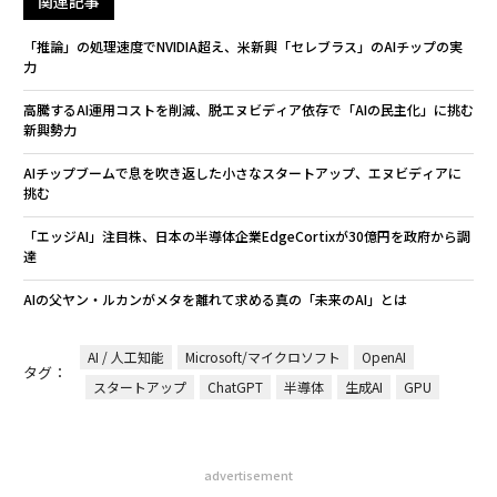
関連記事
「推論」の処理速度でNVIDIA超え、米新興「セレブラス」のAIチップの実
力
高騰するAI運用コストを削減、脱エヌビディア依存で「AIの民主化」に挑む
新興勢力
AIチップブームで息を吹き返した小さなスタートアップ、エヌビディアに
挑む
「エッジAI」注目株、日本の半導体企業EdgeCortixが30億円を政府から調
達
AIの父ヤン・ルカンがメタを離れて求める真の「未来のAI」とは
AI / 人工知能
Microsoft/マイクロソフト
OpenAI
タグ：
スタートアップ
ChatGPT
半導体
生成AI
GPU
advertisement