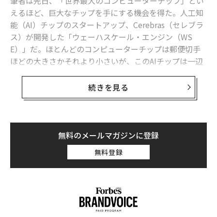
筆者は先日、「世界最大のコンピューターチップ」とい
えるほど、巨大なチップを手にする機会を得た。人工知
能（AI）チップのスタートアップ、Cerebras（セレブラ
ス）が開発した「ウェーハスケール・エンジン（WS
E）」だ。ほとんどのコンピューターチップは郵便切手
ほどの大きさかそれより小さいが、このAIチップは一辺
の長さが約22センチもある巨大な正方形をしており、最
新モデルは1枚のチップに4兆個に及ぶトランジスターを
続きを見る
搭載している。
これら膨大な数のトランジスターによって、WSEはAIの
推論処理で世界記録を樹立しており、同等クラスのエヌ
無料のメールマガジンに登録
ビディア製品よりも約2.5倍速い処理スピードを実現した
無料登録
という。
「これは世界最速の推論処理スピードだ」と、セレブラ
スの最高情報セキュリティ責任者のナオール・ペンソ
は、5月27日からバンクーバーで開催された「ウェブサ