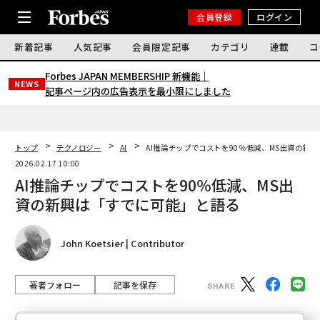
会員登録
ログイン
新着記事
人気記事
会員限定記事
カテゴリ
連載
コ
Forbes JAPAN MEMBERSHIP 新機能｜
NEWS
記事ページ内の広告表示を最小限にしました
トップ
テクノロジー
AI
AI推論チップでコストを90％低減、MS出資の新
2026.02.17 10:00
AI推論チップでコストを90％低減、MS出
資の新興は「すでに可能」と語る
John Koetsier | Contributor
著者フォロー
記事を保存