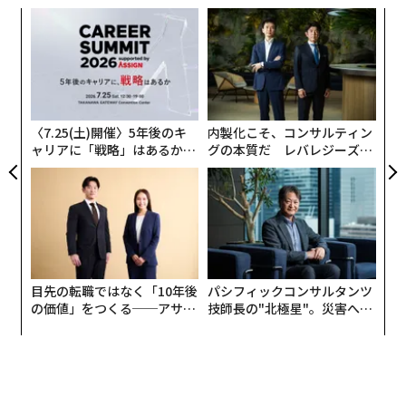
ミット」の会場で筆者に語った。「エヌビディアは先
創業
〜
日、メタが開発した大規模言語モデル（LLM）のLlama
シン
織
（ラマ）4で毎秒1000トークンという数値を発表した。
超え
う
エ
それは確かに印象的だ。だが当社は本日、毎秒2500トー
T
設オ
クンというベンチマーク結果を発表した」と彼は続け
が
た。
が
〈7.25(土)開催〉5年後のキ
内製化こそ、コンサルティン
ャリアに「戦略」はあるか。
グの本質だ レバレジーズが
トップエグゼクティブのキャ
実践する、次世代ファームの
リアに触れる1日│CAREER S
全貌
UMMIT 2026
目先の転職ではなく「10年後
パシフィックコンサルタンツ
の価値」をつくる──アサイ
技師長の"北極星"。災害への
ンの長期伴走型支援とは
無力感を乗り越え見つけた、
防災一筋20年の答え