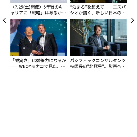
ア
〈7.25(土)開催〉5年後のキ
“泊まる”を超えて──エスパ
ャリアに「戦略」はあるか。
シオが描く、新しい日本のラ
トップエグゼクティブのキャ
グジュアリー（前編）
リアに触れる1日│CAREER S
UMMIT 2026
「誠実さ」は競争力になるか
パシフィックコンサルタンツ
──WEOYモナコで見た、く
技師長の"北極星"。災害への
ら寿司の経営哲学
無力感を乗り越え見つけた、
防災一筋20年の答え