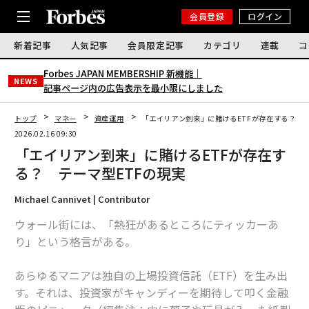
会員登録
ログイン
新着記事
人気記事
会員限定記事
カテゴリ
連載
コ
Forbes JAPAN MEMBERSHIP 新機能｜
NEWS
記事ページ内の広告表示を最小限にしました
トップ
マネー
資産運用
「エイリアン到来」に賭けるETFが存在する？ テ
2026.02.16 09:30
「エイリアン到来」に賭けるETFが存在す
る？ テーマ型ETFの現実
Michael Cannivet | Contributor
ウォール街には、「熱狂があるところにティッカーあ
り」という格言がある。
あらゆるマニアは独自の上場投資信託（ETF）を生み出
す。それは、投資家がキャンディーを期待して叩く金融