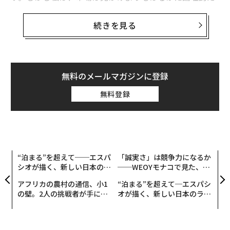
複利効果を最大化する分散投資戦略
と考えている。市場が非合理的に見えるのは、孤立して
見た場合のみである──1つのチャート、1つの資産、1
続きを見る
いつ、どのタイミングで投資信託を買えばいい？専門家の答えは…
つの瞬間だけを見た場合だ。
24時間取引市場で「小さな投資家」が機関投資家と対等に戦える時代
視野を広げ、適切なツールを適用すると、混沌はしばし
ばパターンに変わる。私は、数十年にわたる過去データ
無料のメールマガジンに登録
タグ：
資産運用/資産形成
上場投資信託/ETF
で訓練されたAI駆動の市場分析システムとトレーディン
無料登録
グ戦略を構築する仕事において、数百の金融商品を長期
的な時間軸で分析すると、行動が繰り返されることを一
advertisement
貫して観察してきた。価格変動は韻を踏む。
肉眼では、価格の動きは荒々しく予測不可能に見える可
能性がある。規模を処理するように設計されたシステム
創業
〜
を通して見ると、それはしばしば構造化されて見える─
シン
金
─ほとんど退屈なほどだ。これを認識すると、市場を同
超え
個
じように見ることは難しくなる。
目
ェ
の
ン
2025年に一線が引かれた。