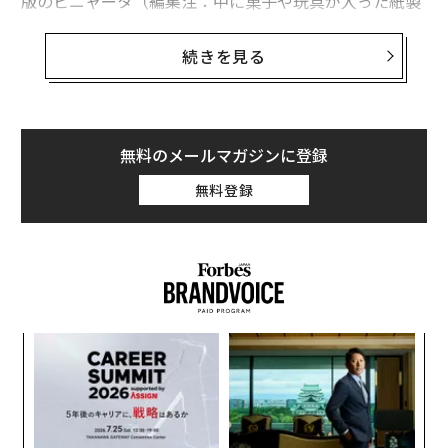
版のピニャータ（編集注：中に菓子や玩具が入った紙製
のくす玉人形）のような存在だ。したがって、次の「波
に乗るべき」投資対象が、AIやクリーンエネルギー、宇
続きを見る
宙旅行ではなく、地球外生命体になるのは時間の問題だ
った。
そこで登場したのが、Tuttle Capital UFO Disclosure E
無料のメールマガジンに登録
TF（ティッカー：UFOD）である。これは投資家が「政
無料登録
府が非人類の技術を保有していることを認める可能性」
に備えるために設計された金融商品だ。今私が書いたの
は、実際にこのETFの目論見書に記載されている文言で
ある。作り話ではない。
なく
〜
Ja
金
er」
個
な
ェ
術
た