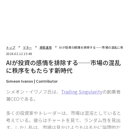
翻訳＝江津拓哉
2026年9月号発売中
最新号の購入はこちらから
トップ
マネー
資産運用
AIが投資の感情を排除する──市場の混乱に秩序
2026.02.12 23:48
メンバーシップに登録する
AIが投資の感情を排除する──市場の混乱
に秩序をもたらす新時代
Simeon Ivanov | Contributor
シメオン・イワノフ氏は、
Trading Singularity
の創業者
関連記事
兼CEOである。
AIが投資の感情を排除する──市場の混乱に秩序をもたらす新時代
多くの投資家やトレーダーは、市場は混沌としていると
優良企業が必ずしも優良投資先とは限らない：VCが創業者に伝える洞察
考えている。彼らはチャートを見て、ランダム性を見出
す。しかし私は、市場は見かけよりもはるかに論理的だ