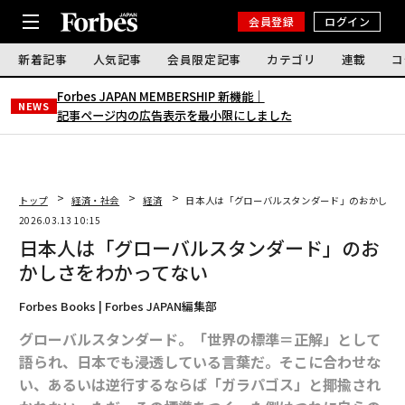
会員登録
ログイン
新着記事
人気記事
会員限定記事
カテゴリ
連載
コ
Forbes JAPAN MEMBERSHIP 新機能｜
NEWS
記事ページ内の広告表示を最小限にしました
トップ
経済・社会
経済
日本人は「グローバルスタンダード」のおかしさ
2026.03.13 10:15
日本人は「グローバルスタンダード」のお
かしさをわかってない
Forbes Books | Forbes JAPAN編集部
グローバルスタンダード。「世界の標準＝正解」として
語られ、日本でも浸透している言葉だ。そこに合わせな
い、あるいは逆行するならば「ガラパゴス」と揶揄され