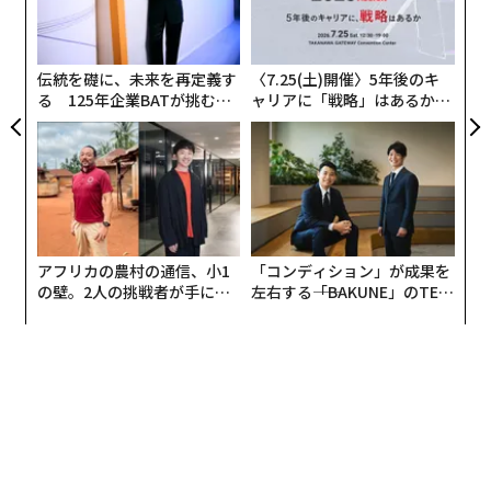
ク
欧米の経営者が聞いたら、「そんな理想的なことは起き
た「
るわけがない」と言うだろう。そもそも彼らには、自分
伝統を礎に、未来を再定義す
〈7.25(土)開催〉5年後のキ
たちが生きるためには他者から奪ってもいいという文化
る 125年企業BATが挑むス
ャリアに「戦略」はあるか。
があるからだ。
モークレスな未来
トップエグゼクティブのキャ
リアに触れる1日│CAREER S
UMMIT 2026
自然災害や経済の破綻などで自国の国民が飢えるように
なったら、周囲の国々を攻め、そこの人たちを殺して農
作物を奪い、自国民に食べさせる。
アフリカの農村の通信、小1
「コンディション」が成果を
この概念を拡大させながら、ヨーロッパ人は海の外に出
の壁。2人の挑戦者が手にし
左右する――「BAKUNE」のTEN
て行き、アフリカを占領して植民地化し、奴隷にした。
た「次なる武器」
TIALが支える「挑戦者の明
北アメリカを征服したのはアングロサクソンやフレン
日」
チ。彼らは推計で400万人近い先住民を殺している。
オーストラリアも同じだ。アボリジニの98％がイギリス
人に殺害され、土地を奪われた。私が考古学の研究を行
っていた中南米でインディオを相手に同じことをしたの