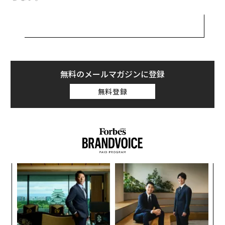
シリコンバレーで全米屈指のベンチャーキャピタリスト
となり、各国政府の顧問を歴任してきた事業家・原丈人
氏は、欧米が生んだルールを無条件に受け入れることに
警鐘を鳴らす。原氏の著書
『THE BEST WORK 「最高の仕事」を生きる』
（サン
無料のメールマガジンに登録
マーク出版）から一部抜粋、再構成してお届けする。
無料登録
誰のルールで戦うべきか
欧米のビジネススクールのマーケティング理論では、
「競争相手をぶっ潰せ」と教えていく。一方、日本の商
いの文化には同業他社とともにマーケットを大きくして
革
いき、お互いに「助け合おう」という考えが根づいてい
ク
る。
た「
目
の
欧米の経営者が聞いたら、「そんな理想的なことは起き
ン