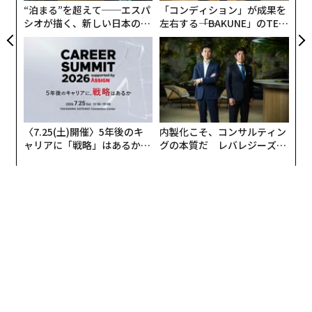
るわけがない」と言うだろう。そもそも彼らには、自分
“泊まる”を超えて──エスパ
「コンディション」が成果を
たちが生きるためには他者から奪ってもいいという文化
シオが描く、新しい日本のラ
左右する――「BAKUNE」のTEN
があるからだ。
グジュアリー（前編）
TIALが支える「挑戦者の明
日」
自然災害や経済の破綻などで自国の国民が飢えるように
なったら、周囲の国々を攻め、そこの人たちを殺して農
作物を奪い、自国民に食べさせる。
〈7.25(土)開催〉5年後のキ
内製化こそ、コンサルティン
この概念を拡大させながら、ヨーロッパ人は海の外に出
ャリアに「戦略」はあるか。
グの本質だ レバレジーズが
て行き、アフリカを占領して植民地化し、奴隷にした。
トップエグゼクティブのキャ
実践する、次世代ファームの
北アメリカを征服したのはアングロサクソンやフレン
リアに触れる1日│CAREER S
全貌
UMMIT 2026
チ。彼らは推計で400万人近い先住民を殺している。
オーストラリアも同じだ。アボリジニの98％がイギリス
人に殺害され、土地を奪われた。私が考古学の研究を行
っていた中南米でインディオを相手に同じことをしたの
は、スペイン人だ。