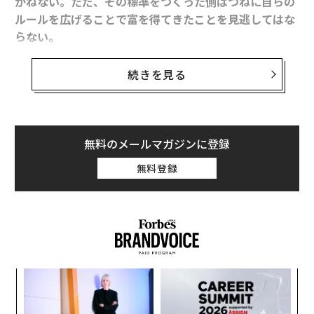
かねない。ただ、その標準をつくった側はつねに自らの
ルールを広げることで富を得てきたことを見逃してはな
らない。
シリコンバレーで全米屈指のベンチャーキャピタリスト
続きを見る
となり、各国政府の顧問を歴任してきた事業家・原丈人
氏は、欧米が生んだルールを無条件に受け入れることに
警鐘を鳴らす。原氏の著書
『THE BEST WORK 「最高の仕事」を生きる』
（サン
無料のメールマガジンに登録
マーク出版）から一部抜粋、再構成してお届けする。
無料登録
誰のルールで戦うべきか
欧米のビジネススクールのマーケティング理論では、
「競争相手をぶっ潰せ」と教えていく。一方、日本の商
いの文化には同業他社とともにマーケットを大きくして
目
いき、お互いに「助け合おう」という考えが根づいてい
の
る。
ン
革