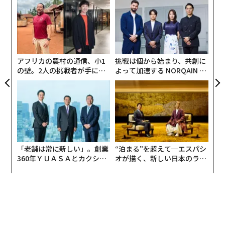
ャ
ト
〜
リア
金
UM
個
ェ
アフリカの農村の通信、小1
挑戦は個から始まり、共創に
の壁。2人の挑戦者が手にし
よって加速する NORQAIN JA
た「次なる武器」
PAN 特別座談会
「老舗は常に新しい」。創業
“泊まる”を超えて─エスパシ
360年ＹＵＡＳＡとカクシン
オが描く、新しい日本のラグ
CEO田尻望が語る、AIを超え
ジュアリー（中編）
る人の価値