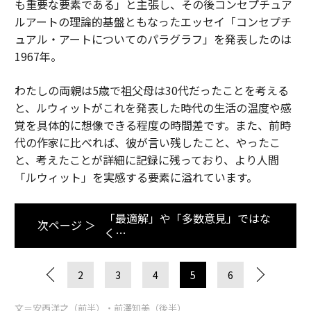
も重要な要素である」と主張し、その後コンセプチュア
ルアートの理論的基盤ともなったエッセイ「コンセプチ
ュアル・アートについてのパラグラフ」を発表したのは
1967年。
わたしの両親は5歳で祖父母は30代だったことを考える
と、ルウィットがこれを発表した時代の生活の温度や感
覚を具体的に想像できる程度の時間差です。また、前時
代の作家に比べれば、彼が言い残したこと、やったこ
と、考えたことが詳細に記録に残っており、より人間
「ルウィット」を実感する要素に溢れています。
「最適解」や「多数意見」ではな
次ページ ＞
く…
2
3
4
5
6
文＝安西洋之（前半）・前澤知美（後半）