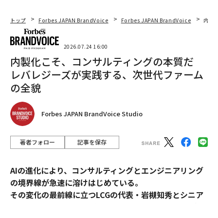
トップ
Forbes JAPAN BrandVoice
Forbes JAPAN BrandVoice
内製
2026.07.24 16:00
内製化こそ、コンサルティングの本質だ
レバレジーズが実践する、次世代ファーム
の全貌
Forbes JAPAN BrandVoice Studio
著者フォロー
記事を保存
AIの進化により、コンサルティングとエンジニアリング
の境界線が急速に溶けはじめている。
その変化の最前線に立つLCGの代表・岩槻知秀とシニア
パートナー・内田秀一が、新時代のコンサルティングの