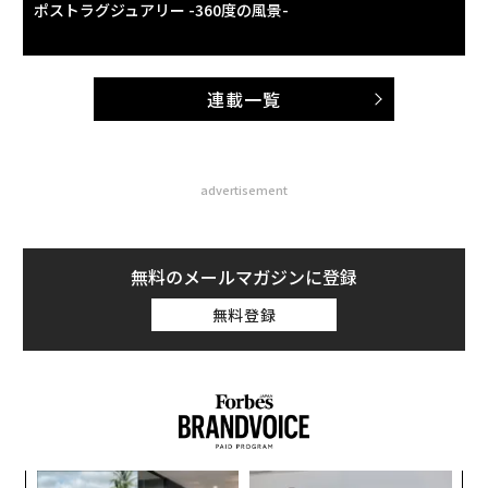
ポストラグジュアリー -360度の風景-
連載一覧
advertisement
無料のメールマガジンに登録
無料登録
〈7