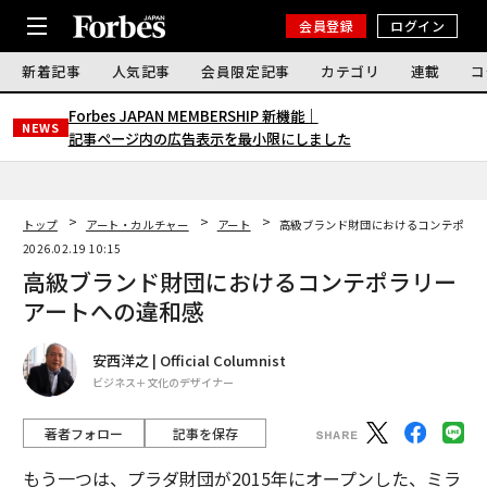
会員登録
ログイン
新着記事
人気記事
会員限定記事
カテゴリ
連載
コ
Forbes JAPAN MEMBERSHIP 新機能｜
NEWS
記事ページ内の広告表示を最小限にしました
トップ
アート・カルチャー
アート
高級ブランド財団におけるコンテポラリ
2026.02.19 10:15
高級ブランド財団におけるコンテポラリー
アートへの違和感
安西洋之 | Official Columnist
ビジネス＋文化のデザイナー
著者フォロー
記事を保存
もう一つは、プラダ財団が2015年にオープンした、ミラ